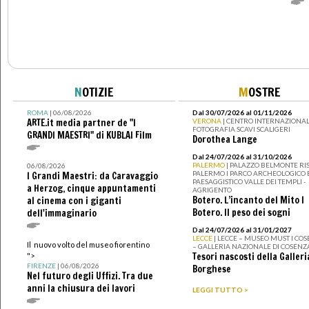
N
OTIZIE
M
OSTRE
ROMA
| 06/08/2026
Dal 30/07/2026 al 01/11/2026
ARTE.it media partner de "I
VERONA
| CENTRO INTERNAZIONAL
FOTOGRAFIA SCAVI SCALIGERI
GRANDI MAESTRI" di KUBLAI Film
Dorothea Lange
Dal 24/07/2026 al 31/10/2026
PALERMO
| PALAZZO BELMONTE RIS
06/08/2026
PALERMO I PARCO ARCHEOLOGICO 
I Grandi Maestri: da Caravaggio
PAESAGGISTICO VALLE DEI TEMPLI -
a Herzog, cinque appuntamenti
AGRIGENTO
Botero. L’incanto del Mito I
al cinema con i giganti
Botero. Il peso dei sogni
dell'immaginario
Dal 24/07/2026 al 31/01/2027
LECCE
| LECCE – MUSEO MUST I CO
Il nuovo volto del museo fiorentino
– GALLERIA NAZIONALE DI COSENZ
Tesori nascosti della Galleri
">
FIRENZE
| 06/08/2026
Borghese
Nel futuro degli Uffizi. Tra due
anni la chiusura dei lavori
LEGGI TUTTO >