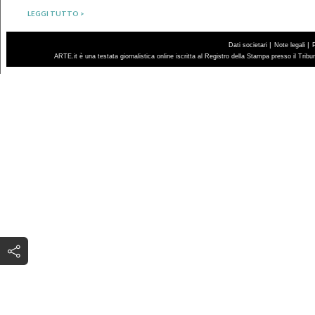
LEGGI TUTTO >
|
|
Dati societari
Note legali
ARTE.it è una testata giornalistica online iscritta al Registro della Stampa presso il Trib