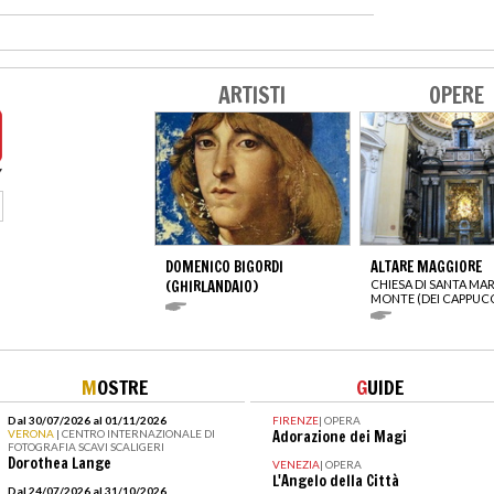
ARTISTI
OPERE
DOMENICO BIGORDI
ALTARE MAGGIORE
(GHIRLANDAIO)
CHIESA DI SANTA MAR
MONTE (DEI CAPPUCC
M
OSTRE
G
UIDE
Dal 30/07/2026 al 01/11/2026
FIRENZE
|
OPERA
VERONA
| CENTRO INTERNAZIONALE DI
Adorazione dei Magi
FOTOGRAFIA SCAVI SCALIGERI
Dorothea Lange
VENEZIA
|
OPERA
L'Angelo della Città
Dal 24/07/2026 al 31/10/2026