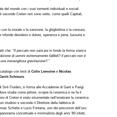
le del mondo con i suoi tormenti individuali e sociali
ati secondo Creten non sono sette, come quelli Capitali,
con la morale o la sanzione, la ghigliottina o la censura,
e infonde desiderio e dolore, speranza e pena, lussuria e
atti che:
"Il peccato non sarà poi in fondo la forma stanca
dizione di uomini estremamente fallibili? Il peccato non é
, una meravigliosa gravitazione?.”
catalogo con testi di
Colin Lemoine
e
Nicolas
Gerrit Schreurs
.
i Sint-Truiden
,
si forma alle Accademie di Gant e Parigi.
dove studia come pittore, scopre la ceramica e ne fa il
oro di Creten é stato strumentale nell’innalzare la ceramica
cuni studiosi e secondo il Direttore della fabbrica di
mas Schütte e Lucio Fontana, uno dei precursori dell’uso
anorama concettuale e minimalista degli anni ’80 infatti,