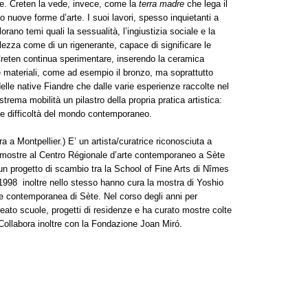
le. Creten la vede, invece, come la
terra madre
che lega il
 nuove forme d’arte. I suoi lavori, spesso inquietanti a
lorano temi quali la sessualità, l’ingiustizia sociale e la
llezza come di un rigenerante, capace di significare le
. Creten continua sperimentare, inserendo la ceramica
i e materiali, come ad esempio il bronzo, ma soprattutto
 delle native Fiandre che dalle varie esperienze raccolte nel
rema mobilità un pilastro della propria pratica artistica:
lle difficoltà del mondo contemporaneo.
a a Montpellier.) E’ un artista/curatrice riconosciuta a
 di mostre al Centro Régionale d’arte contemporaneo a Sète
un progetto di scambio tra la School of Fine Arts di Nîmes
1998 inoltre nello stesso hanno cura la mostra di Yoshio
te contemporanea di Sète. Nel corso degli anni per
creato scuole, progetti di residenze e ha curato mostre colte
i. Collabora inoltre con la Fondazione Joan Miró.