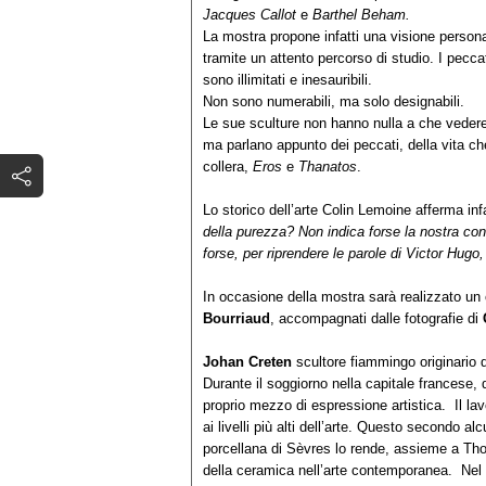
Jacques Callot
e
Barthel Beham.
La mostra propone infatti una visione persona
tramite un attento percorso di studio. I pecc
sono illimitati e inesauribili.
Non sono numerabili, ma solo designabili.
Le sue sculture non hanno nulla a che vedere 
ma parlano appunto dei peccati, della vita ch
collera,
Eros
e
Thanatos
.
Lo storico dell’arte Colin Lemoine afferma inf
della purezza? Non indica forse la nostra con
forse, per riprendere le parole di Victor Hugo
In occasione della mostra sarà realizzato un 
Bourriaud
, accompagnati dalle fotografie di
Johan Creten
scultore fiammingo originario d
Durante il soggiorno nella capitale francese, 
proprio mezzo di espressione artistica. Il lav
ai livelli più alti dell’arte. Questo secondo al
porcellana di Sèvres lo rende, assieme a Tho
della ceramica nell’arte contemporanea. Nel p