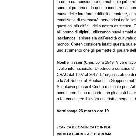
la creta era considerata un materiale più umi
sacro al profano e da questo incontro nascono
causa delle loro forme difficili e contorte, esp
condizione di
estraneità
, servendosi della be
questioni più difficili della nostra esistenza
all’interno di dipinti, utilizzando nuovi smalt
lasciandosi ispirare sia dall’eredità culturale
mondo. Creten considera infatti questa sua est
uno strumento che gli permette di parlare de
Noëlle Tissier
(Cher, Loira 1949. Vive e lavor
livello internazionale. Direttrice e curatrice
CRAC dal 1997 al 2017. E’ organizzatrice di 
e la Art School of Maebashi in Giappone nel 
Shirakawa presso il Centro regionale per l'Ar
accrescere il suo rapporto con gli artisti ha 
a far conoscere il lavoro di artisti emergent
Vernissage
26 marzo
ore 19
SCARICA IL COMUNICATO IN PDF
VAI ALLA GUIDA D'ARTE DI ROMA