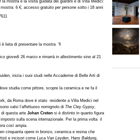
 la mostra e la visita guidata dei giardini e di Villa Medici:
la mostra: 6 €; accesso gratuito per persone sotto i 18 anni
7611
è lieta di presentare la mostra “
I
lico giovedì 26 marzo e rimarrà in allestimento sino al 21
ruiden, inizia i suoi studi nelle Accademie di Belle Arti di
dove studia come pittore, scopre la ceramica e ne fa il
York, da Roma dove è stato residente a Villa Medici nel
 sono valsi l’affettuoso nomignolo di
The Cley Gypsy
,
 di questa arte
Johan Creten
si è distinto in quanto figura
 imposto sulla scena internazionale. Per la prima volta il
iera così ampia.
i ben cinquanta opere in bronzo, ceramica e resina che
tisti e incisori come
Luca Van Leyden
,
Hans Baldung
,