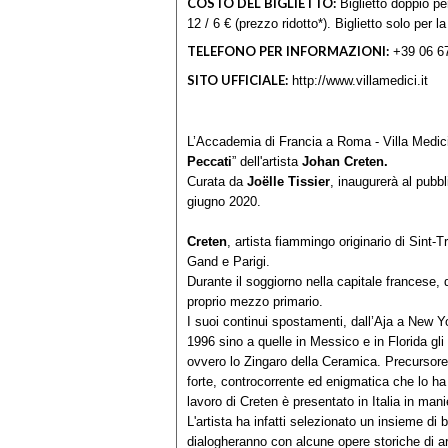
COSTO DEL BIGLIETTO:
Biglietto doppio per
12 / 6 € (prezzo ridotto*). Biglietto solo per 
TELEFONO PER INFORMAZIONI:
+39 06 6
SITO UFFICIALE:
http://www.villamedici.it
L’Accademia di Francia a Roma - Villa Medici 
Peccati
” dell'artista
Johan Creten.
Curata da
Joëlle Tissier
, inaugurerà al pubb
giugno 2020.
Creten
, artista fiammingo originario di Sint-T
Gand e Parigi.
Durante il soggiorno nella capitale francese, 
proprio mezzo primario.
I suoi continui spostamenti, dall’Aja a New 
1996 sino a quelle in Messico e in Florida gli
ovvero lo Zingaro della Ceramica. Precursore
forte, controcorrente ed enigmatica che lo ha
lavoro di Creten è presentato in Italia in man
L'artista ha infatti selezionato un insieme d
dialogheranno con alcune opere storiche di ar