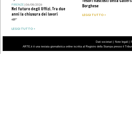
Tesori nascosti della Galleri
">
FIRENZE
| 06/08/2026
Borghese
Nel futuro degli Uffizi. Tra due
anni la chiusura dei lavori
LEGGI TUTTO >
LEGGI TUTTO >
|
|
Dati societari
Note legali
ARTE.it è una testata giornalistica online iscritta al Registro della Stampa presso il Trib