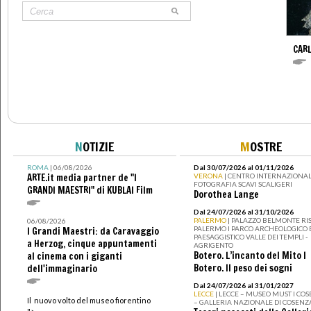
CAR
N
OTIZIE
M
OSTRE
ROMA
| 06/08/2026
Dal 30/07/2026 al 01/11/2026
ARTE.it media partner de "I
VERONA
| CENTRO INTERNAZIONAL
FOTOGRAFIA SCAVI SCALIGERI
GRANDI MAESTRI" di KUBLAI Film
Dorothea Lange
Dal 24/07/2026 al 31/10/2026
PALERMO
| PALAZZO BELMONTE RIS
06/08/2026
PALERMO I PARCO ARCHEOLOGICO 
I Grandi Maestri: da Caravaggio
PAESAGGISTICO VALLE DEI TEMPLI -
a Herzog, cinque appuntamenti
AGRIGENTO
Botero. L’incanto del Mito I
al cinema con i giganti
Botero. Il peso dei sogni
dell'immaginario
Dal 24/07/2026 al 31/01/2027
LECCE
| LECCE – MUSEO MUST I CO
Il nuovo volto del museo fiorentino
– GALLERIA NAZIONALE DI COSENZ