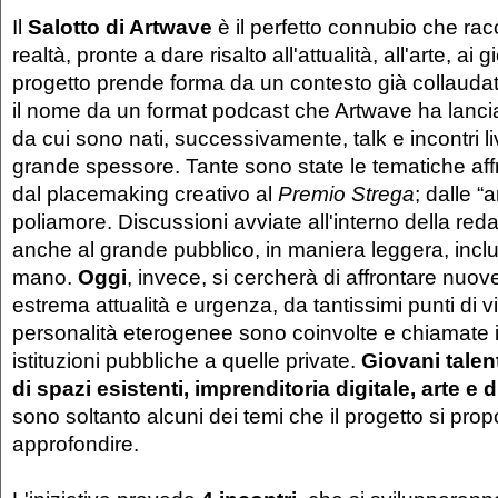
Il
Salotto di Artwave
è il perfetto connubio che ra
realtà, pronte a dare risalto all'attualità, all'arte, ai 
progetto prende forma da un contesto già collaudat
il nome da un format podcast che Artwave ha lancia
da cui sono nati, successivamente, talk e incontri l
grande spessore. Tante sono state le tematiche aff
dal placemaking creativo al
Premio Strega
; dalle “ar
poliamore. Discussioni avviate all'interno della re
anche al grande pubblico, in maniera leggera, inclu
mano.
Oggi
, invece, si cercherà di affrontare nuov
estrema attualità e urgenza, da tantissimi punti di v
personalità eterogenee sono coinvolte e chiamate i
istituzioni pubbliche a quelle private.
Giovani talent
di spazi esistenti, imprenditoria digitale, arte e di
sono soltanto alcuni dei temi che il progetto si prop
approfondire.