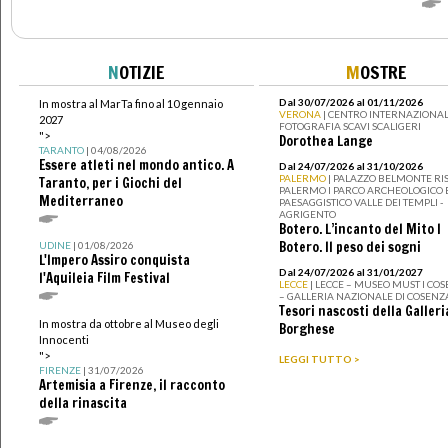
N
OTIZIE
M
OSTRE
Dal 30/07/2026 al 01/11/2026
In mostra al MarTa fino al 10 gennaio
VERONA
| CENTRO INTERNAZIONAL
2027
FOTOGRAFIA SCAVI SCALIGERI
">
Dorothea Lange
TARANTO
| 04/08/2026
Essere atleti nel mondo antico. A
Dal 24/07/2026 al 31/10/2026
PALERMO
| PALAZZO BELMONTE RIS
Taranto, per i Giochi del
PALERMO I PARCO ARCHEOLOGICO 
Mediterraneo
PAESAGGISTICO VALLE DEI TEMPLI -
AGRIGENTO
Botero. L’incanto del Mito I
Botero. Il peso dei sogni
UDINE
| 01/08/2026
L'Impero Assiro conquista
Dal 24/07/2026 al 31/01/2027
l'Aquileia Film Festival
LECCE
| LECCE – MUSEO MUST I CO
– GALLERIA NAZIONALE DI COSENZ
Tesori nascosti della Galleri
In mostra da ottobre al Museo degli
Borghese
Innocenti
">
LEGGI TUTTO >
FIRENZE
| 31/07/2026
Artemisia a Firenze, il racconto
della rinascita