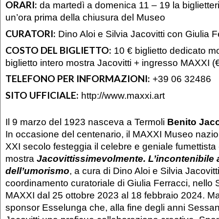
ORARI:
da martedì a domenica 11 – 19 la biglietteri
un’ora prima della chiusura del Museo
CURATORI:
Dino Aloi e Silvia Jacovitti con Giulia F
COSTO DEL BIGLIETTO:
10 € biglietto dedicato mo
biglietto intero mostra Jacovitti + ingresso MAXXI (€
TELEFONO PER INFORMAZIONI:
+39 06 32486
SITO UFFICIALE:
http://www.maxxi.art
Il 9 marzo del 1923 nasceva a Termoli
Benito Jaco
In occasione del centenario, il MAXXI Museo naziona
XXI secolo festeggia il celebre e geniale fumettista
mostra
Jacovittissimevolmente. L’incontenibile 
dell’umorismo
, a cura di Dino Aloi e Silvia Jacovitti
coordinamento curatoriale di Giulia Ferracci, nello
MAXXI dal 25 ottobre 2023 al 18 febbraio 2024. M
sponsor Esselunga che, alla fine degli anni Sessa