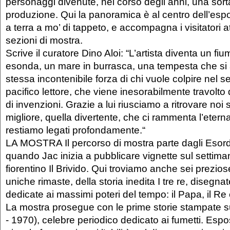
personaggi divenute, nel corso degli anni, una sort
produzione. Qui la panoramica è al centro dell’esp
a terra a mo’ di tappeto, e accompagna i visitatori a
sezioni di mostra.
Scrive il curatore Dino Aloi: “L’artista diventa un fi
esonda, un mare in burrasca, una tempesta che si 
stessa incontenibile forza di chi vuole colpire nel s
pacifico lettore, che viene inesorabilmente travolt
di invenzioni. Grazie a lui riusciamo a ritrovare noi s
migliore, quella divertente, che ci rammenta l’eterna
restiamo legati profondamente.“
LA MOSTRA Il percorso di mostra parte dagli Esord
quando Jac inizia a pubblicare vignette sul settiman
fiorentino Il Brivido. Qui troviamo anche sei preziose
uniche rimaste, della storia inedita I tre re, disegna
dedicate ai massimi poteri del tempo: il Papa, il Re
La mostra prosegue con le prime storie stampate su
- 1970), celebre periodico dedicato ai fumetti. Espo