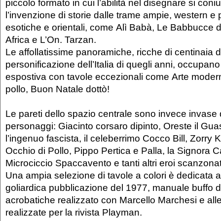
piccolo formato in cui l’abilità nel disegnare si con
l’invenzione di storie dalle trame ampie, western e 
esotiche e orientali, come Alì Babà, Le Babbucce di
Africa e L’On. Tarzan.
Le affollatissime panoramiche, ricche di centinaia di
personificazione dell’Italia di quegli anni, occupano
espostiva con tavole eccezionali come Arte modern
pollo, Buon Natale dottò!
Le pareti dello spazio centrale sono invece invase 
personaggi: Giacinto corsaro dipinto, Oreste il Guas
l’ingenuo fascista, il celeberrimo Cocco Bill, Zorry
Occhio di Pollo, Pippo Pertica e Palla, la Signora 
Microciccio Spaccavento e tanti altri eroi scanzonat
Una ampia selezione di tavole a colori è dedicata 
goliardica pubblicazione del 1977, manuale buffo di
acrobatiche realizzato con Marcello Marchesi e all
realizzate per la rivista Playman.