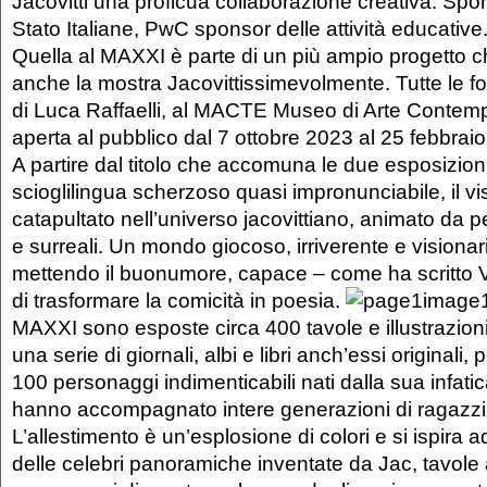
Jacovitti una proficua collaborazione creativa. Spo
Stato Italiane, PwC sponsor delle attività educative
Quella al MAXXI è parte di un più ampio progetto
anche la mostra Jacovittissimevolmente. Tutte le foll
di Luca Raffaelli, al MACTE Museo di Arte Contemp
aperta al pubblico dal 7 ottobre 2023 al 25 febbrai
A partire dal titolo che accomuna le due esposizioni
scioglilingua scherzoso quasi impronunciabile, il vi
catapultato nell’universo jacovittiano, animato da p
e surreali. Un mondo giocoso, irriverente e visionario
mettendo il buonumore, capace – come ha scritto 
di trasformare la comicità in poesia.
MAXXI sono esposte circa 400 tavole e illustrazioni o
una serie di giornali, albi e libri anch’essi originali,
100 personaggi indimenticabili nati dalla sua infati
hanno accompagnato intere generazioni di ragazzi
L’allestimento è un’esplosione di colori e si ispira a
delle celebri panoramiche inventate da Jac, tavole a