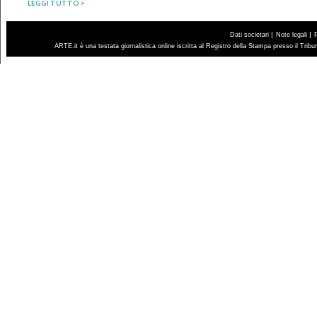
LEGGI TUTTO >
|
|
Dati societari
Note legali
ARTE.it è una testata giornalistica online iscritta al Registro della Stampa presso il Trib