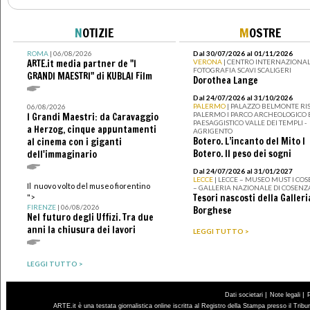
N
OTIZIE
M
OSTRE
ROMA
| 06/08/2026
Dal 30/07/2026 al 01/11/2026
ARTE.it media partner de "I
VERONA
| CENTRO INTERNAZIONAL
FOTOGRAFIA SCAVI SCALIGERI
GRANDI MAESTRI" di KUBLAI Film
Dorothea Lange
Dal 24/07/2026 al 31/10/2026
PALERMO
| PALAZZO BELMONTE RIS
06/08/2026
PALERMO I PARCO ARCHEOLOGICO 
I Grandi Maestri: da Caravaggio
PAESAGGISTICO VALLE DEI TEMPLI -
a Herzog, cinque appuntamenti
AGRIGENTO
Botero. L’incanto del Mito I
al cinema con i giganti
Botero. Il peso dei sogni
dell'immaginario
Dal 24/07/2026 al 31/01/2027
LECCE
| LECCE – MUSEO MUST I CO
Il nuovo volto del museo fiorentino
– GALLERIA NAZIONALE DI COSENZ
Tesori nascosti della Galleri
">
FIRENZE
| 06/08/2026
Borghese
Nel futuro degli Uffizi. Tra due
anni la chiusura dei lavori
LEGGI TUTTO >
LEGGI TUTTO >
|
|
Dati societari
Note legali
ARTE.it è una testata giornalistica online iscritta al Registro della Stampa presso il Trib