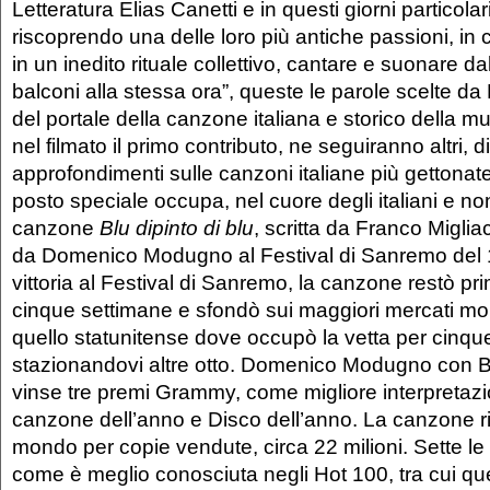
Letteratura Elias Canetti e in questi giorni particolari
riscoprendo una delle loro più antiche passioni, in 
in un inedito rituale collettivo, cantare e suonare dal
balconi alla stessa ora”, queste le parole scelte da 
del portale della canzone italiana e storico della mu
nel filmato il primo contributo, ne seguiranno altri, d
approfondimenti sulle canzoni italiane più gettonate 
posto speciale occupa, nel cuore degli italiani e non
canzone
Blu dipinto di blu
, scritta da Franco Migliac
da Domenico Modugno al Festival di Sanremo del 
vittoria al Festival di Sanremo, la canzone restò pri
cinque settimane e sfondò sui maggiori mercati mon
quello statunitense dove occupò la vetta per cinqu
stazionandovi altre otto. Domenico Modugno con Blu
vinse tre premi Grammy, come migliore interpretaz
canzone dell’anno e Disco dell’anno. La canzone ris
mondo per copie vendute, circa 22 milioni. Sette le 
come è meglio conosciuta negli Hot 100, tra cui qu