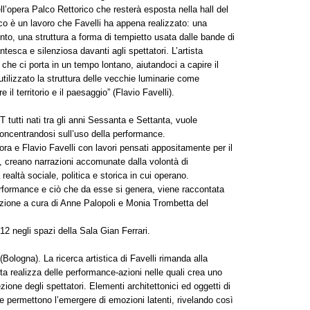
ll’opera Palco Rettorico che resterà esposta nella hall del
co è un lavoro che Favelli ha appena realizzato: una
to, una struttura a forma di tempietto usata dalle bande di
esca e silenziosa davanti agli spettatori. L’artista
 che ci porta in un tempo lontano, aiutandoci a capire il
utilizzato la struttura delle vecchie luminarie come
il territorio e il paesaggio” (Flavio Favelli).
T tutti nati tra gli anni Sessanta e Settanta, vuole
concentrandosi sull’uso della performance.
ra e Flavio Favelli con lavori pensati appositamente per il
 creano narrazioni accomunate dalla volontà di
realtà sociale, politica e storica in cui operano.
erformance e ciò che da esse si genera, viene raccontata
azione a cura di Anne Palopoli e Monia Trombetta del
2 negli spazi della Sala Gian Ferrari.
(Bologna). La ricerca artistica di Favelli rimanda alla
sta realizza delle performance-azioni nelle quali crea uno
ione degli spettatori. Elementi architettonici ed oggetti di
he permettono l’emergere di emozioni latenti, rivelando così