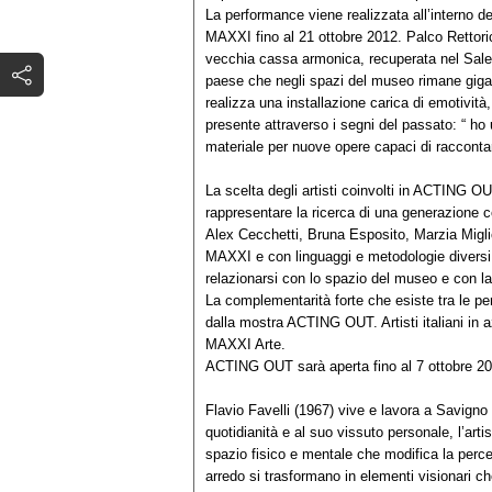
La performance viene realizzata all’interno de
MAXXI fino al 21 ottobre 2012. Palco Rettori
vecchia cassa armonica, recuperata nel Salen
paese che negli spazi del museo rimane gigant
realizza una installazione carica di emotività,
presente attraverso i segni del passato: “ ho 
materiale per nuove opere capaci di raccontare 
La scelta degli artisti coinvolti in ACTING OU
rappresentare la ricerca di una generazione 
Alex Cecchetti, Bruna Esposito, Marzia Miglio
MAXXI e con linguaggi e metodologie diversi,
relazionarsi con lo spazio del museo e con la 
La complementarità forte che esiste tra le p
dalla mostra ACTING OUT. Artisti italiani in 
MAXXI Arte.
ACTING OUT sarà aperta fino al 7 ottobre 201
Flavio Favelli (1967) vive e lavora a Savigno 
quotidianità e al suo vissuto personale, l’arti
spazio fisico e mentale che modifica la percez
arredo si trasformano in elementi visionari c