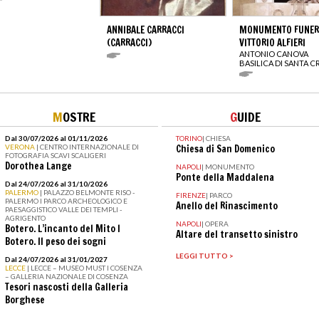
ANNIBALE CARRACCI
MONUMENTO FUNERA
(CARRACCI)
VITTORIO ALFIERI
ANTONIO CANOVA
BASILICA DI SANTA 
M
OSTRE
G
UIDE
Dal 30/07/2026 al 01/11/2026
TORINO
|
CHIESA
VERONA
| CENTRO INTERNAZIONALE DI
Chiesa di San Domenico
FOTOGRAFIA SCAVI SCALIGERI
Dorothea Lange
NAPOLI
|
MONUMENTO
Ponte della Maddalena
Dal 24/07/2026 al 31/10/2026
PALERMO
| PALAZZO BELMONTE RISO -
FIRENZE
|
PARCO
PALERMO I PARCO ARCHEOLOGICO E
Anello del Rinascimento
PAESAGGISTICO VALLE DEI TEMPLI -
AGRIGENTO
NAPOLI
|
OPERA
Botero. L’incanto del Mito I
Altare del transetto sinistro
Botero. Il peso dei sogni
LEGGI TUTTO >
Dal 24/07/2026 al 31/01/2027
LECCE
| LECCE – MUSEO MUST I COSENZA
– GALLERIA NAZIONALE DI COSENZA
Tesori nascosti della Galleria
Borghese