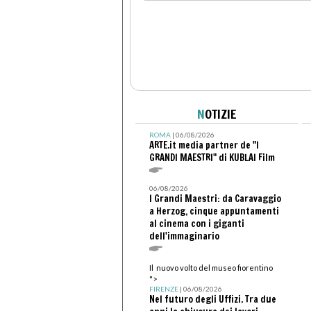
N
OTIZIE
ROMA
| 06/08/2026
ARTE.it media partner de "I
GRANDI MAESTRI" di KUBLAI Film
06/08/2026
I Grandi Maestri: da Caravaggio
a Herzog, cinque appuntamenti
al cinema con i giganti
dell'immaginario
Il nuovo volto del museo fiorentino
">
FIRENZE
| 06/08/2026
Nel futuro degli Uffizi. Tra due