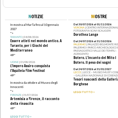
N
OTIZIE
M
OSTRE
Dal 30/07/2026 al 01/11/2026
In mostra al MarTa fino al 10 gennaio
VERONA
| CENTRO INTERNAZIONAL
2027
FOTOGRAFIA SCAVI SCALIGERI
">
Dorothea Lange
TARANTO
| 04/08/2026
Essere atleti nel mondo antico. A
Dal 24/07/2026 al 31/10/2026
PALERMO
| PALAZZO BELMONTE RIS
Taranto, per i Giochi del
PALERMO I PARCO ARCHEOLOGICO 
Mediterraneo
PAESAGGISTICO VALLE DEI TEMPLI -
AGRIGENTO
Botero. L’incanto del Mito I
Botero. Il peso dei sogni
UDINE
| 01/08/2026
L'Impero Assiro conquista
Dal 24/07/2026 al 31/01/2027
l'Aquileia Film Festival
LECCE
| LECCE – MUSEO MUST I CO
– GALLERIA NAZIONALE DI COSENZ
Tesori nascosti della Galleri
In mostra da ottobre al Museo degli
Borghese
Innocenti
">
LEGGI TUTTO >
FIRENZE
| 31/07/2026
Artemisia a Firenze, il racconto
della rinascita
LEGGI TUTTO >