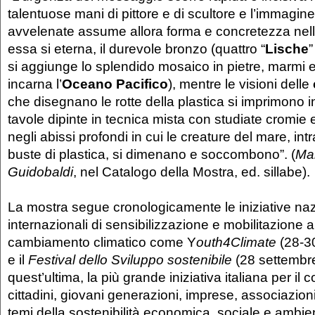
talentuose mani di pittore e di scultore e l’immagin
avvelenate assume allora forma e concretezza nella
essa si eterna, il durevole bronzo (quattro “
Lische
”
si aggiunge lo splendido mosaico in pietre, marmi 
incarna l’
Oceano Pacifico
), mentre le visioni delle
che disegnano le rotte della plastica si imprimono i
tavole dipinte in tecnica mista con studiate cromie 
negli abissi profondi in cui le creature del mare, int
buste di plastica, si dimenano e soccombono”. (
Ma
Guidobaldi
, nel Catalogo della Mostra, ed. sillabe).
La mostra segue cronologicamente le iniziative naz
internazionali di sensibilizzazione e mobilitazione a
cambiamento climatico come Y
outh4Climate
(28-3
e il
Festival dello Sviluppo sostenibile
(28 settembre
quest’ultima, la più grande iniziativa italiana per il 
cittadini, giovani generazioni, imprese, associazioni 
temi della sostenibilità economica, sociale e ambien