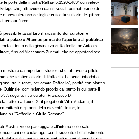
te le porte della mostra“Raffaello.1520-1483” con video-
ckstage che, attraverso i canali social, permetteranno di
 e presenteranno dettagli e curiosità sull’arte del pittore
i tentata finora.
 possibile ascoltare il racconto dei curatori e
ati a palazzo Altemps prima dell’apertura al pubblico
ronta il tema della giovinezza di Raffaello, ad Antonio
 pittore, fino ad Alessandro Zuccari, che ne approfondisce
lla mostra e da importanti studiosi che, attraverso pillole
atiche relative all’arte di Raffaello. La serie, introdotta
gione, tra le tante, per amare Raffaello”, partirà con Matteo
l Quirinale, cominciando proprio dal punto in cui parte il
o”. A seguire, i co-curatori Francesco Di
la Lettera a Leone X, il progetto di Villa Madama, il
ommittenti e gli anni della gioventù. Infine, lo
ione su “Raffaello e Giulio Romano”.
oInMostra: video-passeggiate all’interno delle sale,
 e incursioni nel backstage, con il racconto dell’allestimento
ti dalle collezioni dei più importanti musei al mondo, per