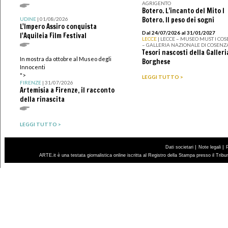
AGRIGENTO
Botero. L’incanto del Mito I
Botero. Il peso dei sogni
UDINE
| 01/08/2026
L'Impero Assiro conquista
Dal 24/07/2026 al 31/01/2027
l'Aquileia Film Festival
LECCE
| LECCE – MUSEO MUST I CO
– GALLERIA NAZIONALE DI COSENZ
Tesori nascosti della Galleri
In mostra da ottobre al Museo degli
Borghese
Innocenti
">
LEGGI TUTTO >
FIRENZE
| 31/07/2026
Artemisia a Firenze, il racconto
della rinascita
LEGGI TUTTO >
|
|
Dati societari
Note legali
ARTE.it è una testata giornalistica online iscritta al Registro della Stampa presso il Trib