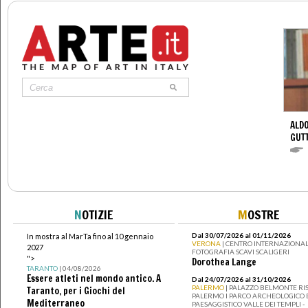
ALDO
GUT
N
OTIZIE
M
OSTRE
Dal 30/07/2026 al 01/11/2026
In mostra al MarTa fino al 10 gennaio
VERONA
| CENTRO INTERNAZIONAL
2027
FOTOGRAFIA SCAVI SCALIGERI
">
Dorothea Lange
TARANTO
| 04/08/2026
Essere atleti nel mondo antico. A
Dal 24/07/2026 al 31/10/2026
PALERMO
| PALAZZO BELMONTE RIS
Taranto, per i Giochi del
PALERMO I PARCO ARCHEOLOGICO 
Mediterraneo
PAESAGGISTICO VALLE DEI TEMPLI -