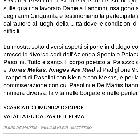
Klein
del 1959 con i testi di Pier Paolo Pasolini. Que
sulle quali ha lavorato Daniela Lancioni, risalgono 
degli anni Cinquanta e testimoniano la partecipata 
dall’autore ai luoghi della Città dove le condizioni d
difficili.
La mostra sotto diversi aspetti si pone in dialogo co
presso le diverse sedi dell’Azienda Speciale Palae
Pasolini. Tutto è santo. Il corpo poetico al Palazzo 
e
Jonas Mekas
.
Images Are Real
al Padiglione 9b
i rapporti di Pasolini con Klein e con Mekas, e per la
commiserazione con cui Pasolini e De Martiis hann
maniera diversa, la vita nelle borgate e nelle perife
SCARICA IL COMUNICATO IN PDF
VAI ALLA GUIDA D'ARTE DI ROMA
·
·
PLINIO DE MARTIIS
WILLIAM KLEIN
MATTATOIO