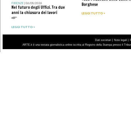
FIRENZE
| 06/08/2026
Borghese
Nel futuro degli Uffizi. Tra due
anni la chiusura dei lavori
LEGGI TUTTO >
LEGGI TUTTO >
|
|
Dati societari
Note legali
ARTE.it è una testata giornalistica online iscritta al Registro della Stampa presso il Trib