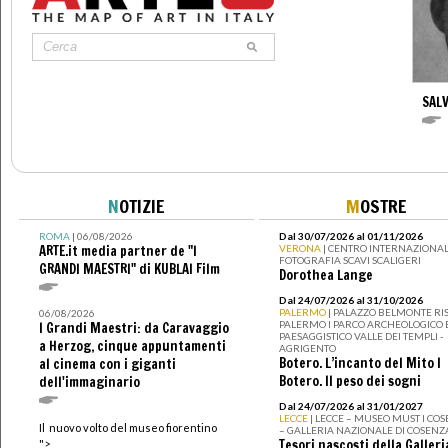
SAL
N
OTIZIE
M
OSTRE
ROMA
| 06/08/2026
Dal 30/07/2026 al 01/11/2026
ARTE.it media partner de "I
VERONA
| CENTRO INTERNAZIONAL
FOTOGRAFIA SCAVI SCALIGERI
GRANDI MAESTRI" di KUBLAI Film
Dorothea Lange
Dal 24/07/2026 al 31/10/2026
PALERMO
| PALAZZO BELMONTE RIS
06/08/2026
PALERMO I PARCO ARCHEOLOGICO 
I Grandi Maestri: da Caravaggio
PAESAGGISTICO VALLE DEI TEMPLI -
a Herzog, cinque appuntamenti
AGRIGENTO
Botero. L’incanto del Mito I
al cinema con i giganti
Botero. Il peso dei sogni
dell'immaginario
Dal 24/07/2026 al 31/01/2027
LECCE
| LECCE – MUSEO MUST I CO
Il nuovo volto del museo fiorentino
– GALLERIA NAZIONALE DI COSENZ
Tesori nascosti della Galleri
">