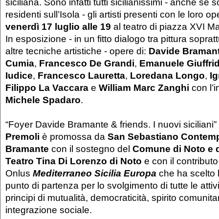
siciliana. Sono infatti tutti sicilianissimi - anche se 
residenti sull’Isola - gli artisti presenti con le loro o
venerdì 17 luglio alle 19
al teatro di piazza XVI M
In esposizione - in un fitto dialogo tra pittura sopratt
altre tecniche artistiche - opere di:
Davide Braman
Cumia
,
Francesco De Grandi
,
Emanuele Giuffri
Iudice
,
Francesco Lauretta
,
Loredana Longo
,
Ig
Filippo La Vaccara
e
William Marc Zanghi
con l’
Michele Spadaro
.
“Foyer Davide Bramante & friends. I nuovi siciliani”
Premoli
è promossa da
San Sebastiano Contemp
Bramante
con il sostegno del
Comune di Noto e 
Teatro Tina Di Lorenzo
di Noto
e con il contribut
Onlus
Mediterraneo Sicilia Europa
che ha scelto 
punto di partenza per lo svolgimento di tutte le attivi
principi di mutualità, democraticità, spirito comunita
integrazione sociale.