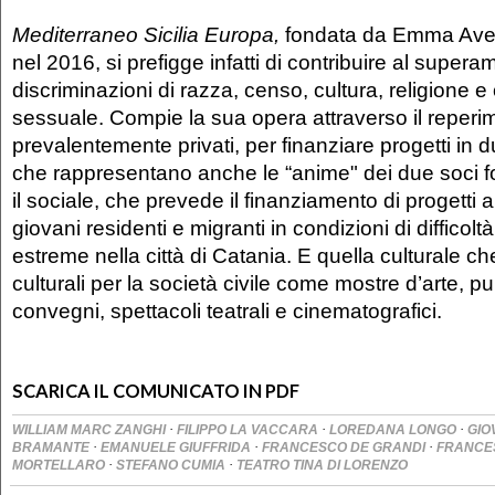
Mediterraneo Sicilia Europa,
fondata da Emma Aver
nel 2016, si prefigge infatti di contribuire al supera
discriminazioni di razza, censo, cultura, religione 
sessuale. Compie la sua opera attraverso il reperim
prevalentemente privati, per finanziare progetti in 
che rappresentano anche le “anime" dei due soci fo
il sociale, che prevede il finanziamento di progetti 
giovani residenti e migranti in condizioni di difficolt
estreme nella città di Catania. E quella culturale ch
culturali per la società civile come mostre d’arte, pu
convegni, spettacoli teatrali e cinematografici.
SCARICA IL COMUNICATO IN PDF
·
·
·
WILLIAM MARC ZANGHI
FILIPPO LA VACCARA
LOREDANA LONGO
GIO
·
·
·
BRAMANTE
EMANUELE GIUFFRIDA
FRANCESCO DE GRANDI
FRANCE
·
·
MORTELLARO
STEFANO CUMIA
TEATRO TINA DI LORENZO