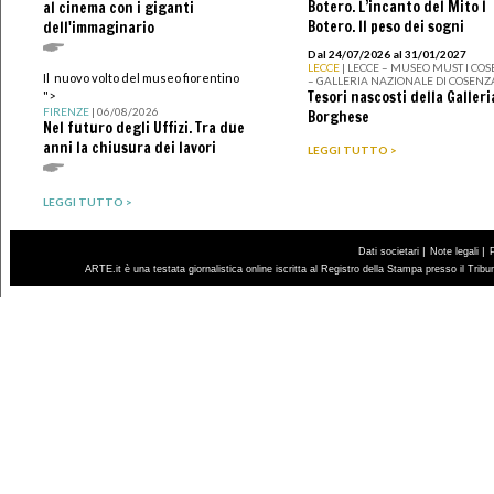
Botero. L’incanto del Mito I
al cinema con i giganti
Botero. Il peso dei sogni
dell'immaginario
Dal 24/07/2026 al 31/01/2027
LECCE
| LECCE – MUSEO MUST I CO
Il nuovo volto del museo fiorentino
– GALLERIA NAZIONALE DI COSENZ
Tesori nascosti della Galleri
">
FIRENZE
| 06/08/2026
Borghese
Nel futuro degli Uffizi. Tra due
anni la chiusura dei lavori
LEGGI TUTTO >
LEGGI TUTTO >
|
|
Dati societari
Note legali
ARTE.it è una testata giornalistica online iscritta al Registro della Stampa presso il Trib