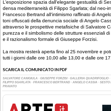
L’esposizione spazia dall’elegante gestualità di 
densa mediterraneità di Filippo Sgarlata; dal neo-
Francesco Bertrand all’intimismo raffinato di Angelo
toni offuscati della denuncia sociale di Angelo Ca
attraverso le prospettive metafisiche di Salvatore Ca
purezza e il simbolismo delle strutture essenziali 
e il razionalismo formale di Giuseppe Forzisi.
La mostra resterà aperta fino al 25 novembre e potr
tutti i giorni dalle ore 10,00 alle 13,00 e dalle ore 1
SCARICA IL COMUNICATO IN PDF
·
·
·
SALVATORE CANIGIULA
GIUSEPPE FORZISI
GALLERIA QUADRIFOGLIO
·
·
·
FILIPPO SGARLATA
FRANCESCO BERTRAND
ANGELO CASSIA
SESTO
PRAVATO