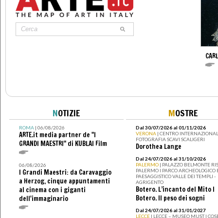
CAR
N
OTIZIE
M
OSTRE
ROMA
| 06/08/2026
Dal 30/07/2026 al 01/11/2026
ARTE.it media partner de "I
VERONA
| CENTRO INTERNAZIONAL
FOTOGRAFIA SCAVI SCALIGERI
GRANDI MAESTRI" di KUBLAI Film
Dorothea Lange
Dal 24/07/2026 al 31/10/2026
PALERMO
| PALAZZO BELMONTE RIS
06/08/2026
PALERMO I PARCO ARCHEOLOGICO 
I Grandi Maestri: da Caravaggio
PAESAGGISTICO VALLE DEI TEMPLI -
a Herzog, cinque appuntamenti
AGRIGENTO
Botero. L’incanto del Mito I
al cinema con i giganti
Botero. Il peso dei sogni
dell'immaginario
Dal 24/07/2026 al 31/01/2027
LECCE
| LECCE – MUSEO MUST I CO