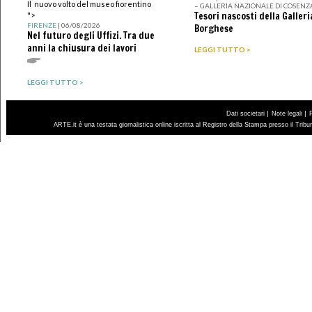
Il nuovo volto del museo fiorentino
– GALLERIA NAZIONALE DI COSENZ
Tesori nascosti della Galleri
">
FIRENZE
| 06/08/2026
Borghese
Nel futuro degli Uffizi. Tra due
anni la chiusura dei lavori
LEGGI TUTTO >
LEGGI TUTTO >
|
|
Dati societari
Note legali
ARTE.it è una testata giornalistica online iscritta al Registro della Stampa presso il Trib