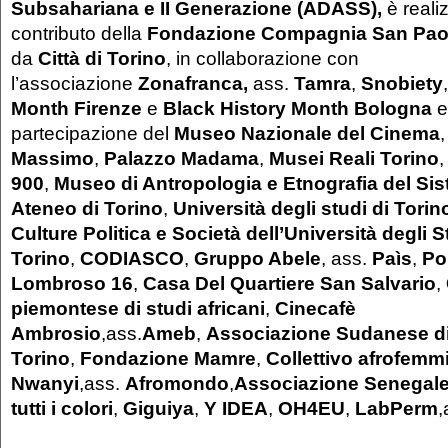
Subsahariana e II Generazione (ADASS),
è reali
contributo della
Fondazione Compagnia San Pao
da
Città di Torino
, in collaborazione con
l’associazione
Zonafranca,
ass.
Tamra
,
Snobiety
Month Firenze
e
Black History Month Bologna
e
partecipazione del
Museo Nazionale del Cinema
,
Massimo
,
Palazzo Madama
,
Musei Reali Torino
,
900
,
Museo di Antropologia e Etnografia del Si
Ateneo di Torino
,
Università degli studi di Torin
Culture Politica e Società dell’Università degli S
Torino
,
CODIASCO
,
Gruppo Abele
, ass.
Paìs
,
Pol
Lombroso 16
,
Casa Del Quartiere San Salvario
,
piemontese di studi africani
,
Cinecafè
Ambrosio
,ass.
Ameb
,
Associazione Sudanese d
Torino
,
Fondazione Mamre
,
Collettivo afrofemm
Nwanyi
,ass.
Afromondo
,
Associazione Senegale
tutti i colori
,
Giguiya
,
Y IDEA
,
OH4EU
,
LabPerm
,