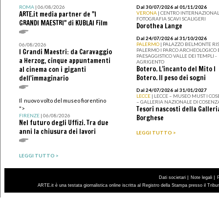
ROMA
| 06/08/2026
Dal 30/07/2026 al 01/11/2026
ARTE.it media partner de "I
VERONA
| CENTRO INTERNAZIONAL
FOTOGRAFIA SCAVI SCALIGERI
GRANDI MAESTRI" di KUBLAI Film
Dorothea Lange
Dal 24/07/2026 al 31/10/2026
PALERMO
| PALAZZO BELMONTE RIS
06/08/2026
PALERMO I PARCO ARCHEOLOGICO 
I Grandi Maestri: da Caravaggio
PAESAGGISTICO VALLE DEI TEMPLI -
a Herzog, cinque appuntamenti
AGRIGENTO
Botero. L’incanto del Mito I
al cinema con i giganti
Botero. Il peso dei sogni
dell'immaginario
Dal 24/07/2026 al 31/01/2027
LECCE
| LECCE – MUSEO MUST I CO
Il nuovo volto del museo fiorentino
– GALLERIA NAZIONALE DI COSENZ
Tesori nascosti della Galleri
">
FIRENZE
| 06/08/2026
Borghese
Nel futuro degli Uffizi. Tra due
anni la chiusura dei lavori
LEGGI TUTTO >
LEGGI TUTTO >
|
|
Dati societari
Note legali
ARTE.it è una testata giornalistica online iscritta al Registro della Stampa presso il Trib