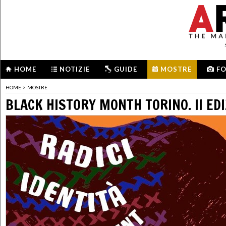
HOME
NOTIZIE
GUIDE
MOSTRE
F
HOME
>
MOSTRE
BLACK HISTORY MONTH TORINO. II ED