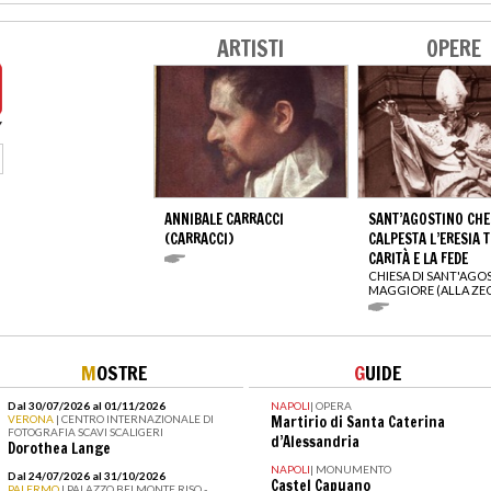
ARTISTI
OPERE
ANNIBALE CARRACCI
SANT’AGOSTINO CHE
(CARRACCI)
CALPESTA L’ERESIA T
CARITÀ E LA FEDE
CHIESA DI SANT'AGO
MAGGIORE (ALLA ZE
M
OSTRE
G
UIDE
Dal 30/07/2026 al 01/11/2026
NAPOLI
|
OPERA
VERONA
| CENTRO INTERNAZIONALE DI
Martirio di Santa Caterina
FOTOGRAFIA SCAVI SCALIGERI
d’Alessandria
Dorothea Lange
NAPOLI
|
MONUMENTO
Dal 24/07/2026 al 31/10/2026
Castel Capuano
PALERMO
| PALAZZO BELMONTE RISO -