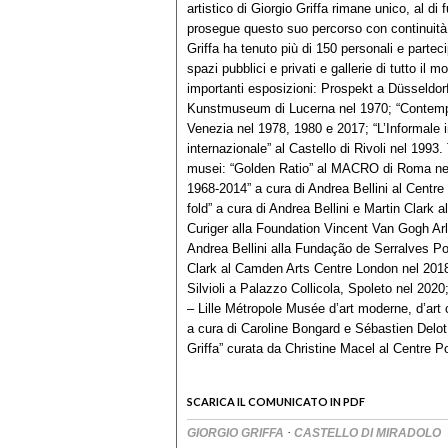
artistico di Giorgio Griffa rimane unico, al di
prosegue questo suo percorso con continuità 
Griffa ha tenuto più di 150 personali e partec
spazi pubblici e privati e gallerie di tutto il
importanti esposizioni: Prospekt a Düsseldorf
Kunstmuseum di Lucerna nel 1970; “Contempo
Venezia nel 1978, 1980 e 2017; “L’Informale i
internazionale” al Castello di Rivoli nel 1993.
musei: “Golden Ratio” al MACRO di Roma nel
1968-2014” a cura di Andrea Bellini al Centre
fold” a cura di Andrea Bellini e Martin Clark a
Curiger alla Foundation Vincent Van Gogh Arl
Andrea Bellini alla Fundação de Serralves Po
Clark al Camden Arts Centre London nel 2018; “
Silvioli a Palazzo Collicola, Spoleto nel 2020
– Lille Métropole Musée d’art moderne, d’art 
a cura di Caroline Bongard e Sébastien Delo
Griffa” curata da Christine Macel al Centre P
SCARICA IL COMUNICATO IN PDF
·
GIORGIO GRIFFA
CASTELLO DI MIRADOLO