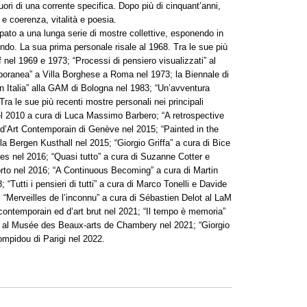
 fuori di una corrente specifica. Dopo più di cinquant’anni,
e coerenza, vitalità e poesia.
ipato a una lunga serie di mostre collettive, esponendo in
 mondo. La sua prima personale risale al 1968. Tra le sue più
 nel 1969 e 1973; “Processi di pensiero visualizzati” al
ranea” a Villa Borghese a Roma nel 1973; la Biennale di
n Italia” alla GAM di Bologna nel 1983; “Un’avventura
 Tra le sue più recenti mostre personali nei principali
 2010 a cura di Luca Massimo Barbero; “A retrospective
 d’Art Contemporain di Genève nel 2015; “Painted in the
lla Bergen Kusthall nel 2015; “Giorgio Griffa” a cura di Bice
es nel 2016; “Quasi tutto” a cura di Suzanne Cotter e
rto nel 2016; “A Continuous Becoming” a cura di Martin
Tutti i pensieri di tutti” a cura di Marco Tonelli e Davide
; “Merveilles de l’inconnu” a cura di Sébastien Delot al LaM
contemporain ed d’art brut nel 2021; “Il tempo è memoria”
t al Musée des Beaux-arts de Chambery nel 2021; “Giorgio
ompidou di Parigi nel 2022.