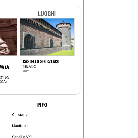
LUOGHI
CASTELLO SFORZESCO
RA LA
MILANO
STINO
CCA)
I
NFO
Chi siamo
Manifesto
Canali e APP