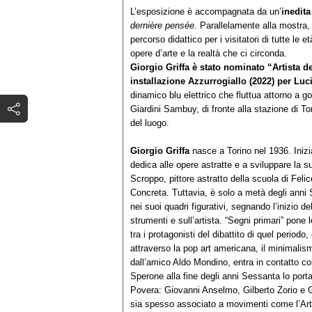
L’esposizione è accompagnata da un’
inedita
dernière pensée.
Parallelamente alla mostra, 
percorso didattico per i visitatori di tutte le 
opere d’arte e la realtà che ci circonda.
Giorgio Griffa è stato nominato “Artista 
installazione Azzurrogiallo (2022) per Luci
dinamico blu elettrico che fluttua attorno a go
Giardini Sambuy, di fronte alla stazione di T
del luogo.
Giorgio Griffa
nasce a Torino nel 1936. Inizi
dedica alle opere astratte e a sviluppare la s
Scroppo, pittore astratto della scuola di Fe
Concreta. Tuttavia, è solo a metà degli anni 
nei suoi quadri figurativi, segnando l’inizio de
strumenti e sull’artista. “Segni primari” pone l
tra i protagonisti del dibattito di quel periodo
attraverso la pop art americana, il minimalism
dall’amico Aldo Mondino, entra in contatto con 
Sperone alla fine degli anni Sessanta lo porta 
Povera: Giovanni Anselmo, Gilberto Zorio e 
sia spesso associato a movimenti come l’Arte 