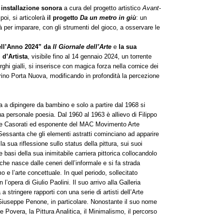
 installazione sonora
a cura del progetto artistico
Avant-
poi, si articolerà
il progetto
Da un metro in giù
: un
età per imparare, con gli strumenti del gioco, a osservare le
dell’Anno 2024” da
Il Giornale dell’Arte
e
la sua
 d’Artista
, visibile fino al 14 gennaio 2024, un torrente
rghi gialli, si inserisce con magica forza nella cornice dei
orino Porta Nuova, modificando in profondità la percezione
a a dipingere da bambino e solo a partire dal 1968 si
ua personale poesia. Dal 1960 al 1963 è allievo di Filippo
lice Casorati ed esponente del MAC Movimento Arte
Sessanta che gli elementi astratti cominciano ad apparire
lla sua riflessione sullo status della pittura, sui suoi
e basi della sua inimitabile carriera pittorica collocandolo
, che nasce dalle ceneri dell’informale e si fa strada
o e l’arte concettuale. In quel periodo, sollecitato
l’opera di Giulio Paolini. Il suo arrivo alla Galleria
a stringere rapporti con una serie di artisti dell’Arte
Giuseppe Penone, in particolare. Nonostante il suo nome
Povera, la Pittura Analitica, il Minimalismo, il percorso