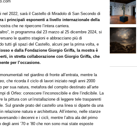
so.com
 nel 2022, sarà il Castello di Miradolo di San Secondo di
tra i principali esponenti a livello internazionale della
ostra che ne ripercorre l’intera carriera.
’altro”, in programma dal 23 marzo al 25 dicembre 2024, si
versano le quattro stagioni e abbracciano più di
do tutti gli spazi del Castello, alcuni per la prima volta, e
osso e dalla Fondazione Giorgio Griffa, la mostra è
rti, in stretta collaborazione con Giorgio Griffa, che
amente per l’occasione.
 monumentali nel giardino di fronte all’entrata, mentre la
eo
, che ricorda il ciclo di lavori iniziato negli anni 2000
to per sua natura, metafora del compito destinato all’arte
mpi di Orfeo: conoscere l’inconoscibile e dire l’indicibile. La
 la pittura con un’installazione di leggere tele trasparenti
. Sul grande prato del castello una linea si diparte da una
relazione natura e architettura. All’interno, nelle stanze
raversando i decenni e i cicli, mentre l’altra ala del primo
co degli anni ’70 e ’80 che non sono mai state esposte