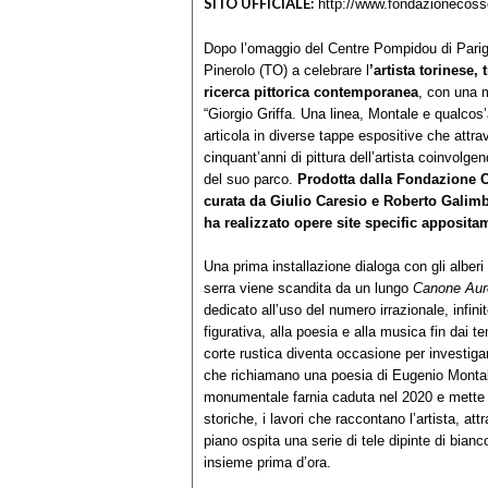
SITO UFFICIALE:
http://www.fondazionecos
Dopo l’omaggio del Centre Pompidou di Parigi
Pinerolo (TO) a celebrare l
’artista torinese, 
ricerca pittorica contemporanea
, con una m
“Giorgio Griffa. Una linea, Montale e qualcos
articola in diverse tappe espositive che attra
cinquant’anni di pittura dell’artista coinvolgen
del suo parco.
Prodotta dalla Fondazione C
curata da Giulio Caresio e Roberto Galimbe
ha realizzato opere site specific apposit
Una prima installazione dialoga con gli alberi
serra viene scandita da un lungo
Canone Aur
dedicato all’uso del numero irrazionale, infini
figurativa, alla poesia e alla musica fin dai te
corte rustica diventa occasione per investigare
che richiamano una poesia di Eugenio Montale
monumentale farnia caduta nel 2020 e mette in 
storiche, i lavori che raccontano l’artista, att
piano ospita una serie di tele dipinte di bian
insieme prima d’ora.