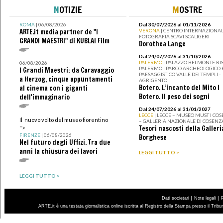
N
OTIZIE
M
OSTRE
ROMA
| 06/08/2026
Dal 30/07/2026 al 01/11/2026
ARTE.it media partner de "I
VERONA
| CENTRO INTERNAZIONAL
FOTOGRAFIA SCAVI SCALIGERI
GRANDI MAESTRI" di KUBLAI Film
Dorothea Lange
Dal 24/07/2026 al 31/10/2026
PALERMO
| PALAZZO BELMONTE RIS
06/08/2026
PALERMO I PARCO ARCHEOLOGICO 
I Grandi Maestri: da Caravaggio
PAESAGGISTICO VALLE DEI TEMPLI -
a Herzog, cinque appuntamenti
AGRIGENTO
Botero. L’incanto del Mito I
al cinema con i giganti
Botero. Il peso dei sogni
dell'immaginario
Dal 24/07/2026 al 31/01/2027
LECCE
| LECCE – MUSEO MUST I CO
Il nuovo volto del museo fiorentino
– GALLERIA NAZIONALE DI COSENZ
Tesori nascosti della Galleri
">
FIRENZE
| 06/08/2026
Borghese
Nel futuro degli Uffizi. Tra due
anni la chiusura dei lavori
LEGGI TUTTO >
LEGGI TUTTO >
|
|
Dati societari
Note legali
ARTE.it è una testata giornalistica online iscritta al Registro della Stampa presso il Trib