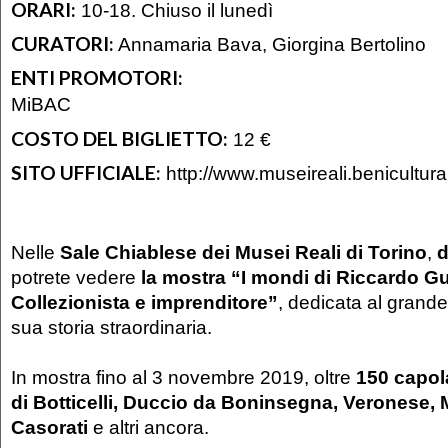
ORARI:
10-18. Chiuso il lunedì
CURATORI:
Annamaria Bava, Giorgina Bertolino
ENTI PROMOTORI:
MiBAC
COSTO DEL BIGLIETTO:
12 €
SITO UFFICIALE:
http://www.museireali.beniculturali
Nelle
Sale Chiablese dei Musei Reali di Torino
,
d
potrete vedere
la mostra “I mondi di Riccardo Gu
Collezionista e imprenditore”
, dedicata al grande
sua storia straordinaria.
In mostra fino al 3 novembre 2019, oltre
150 capola
di Botticelli, Duccio da Boninsegna, Veronese, 
Casorati
e altri ancora.