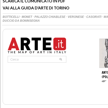
SCARICA IL COMUNICATO IN PDF
VAI ALLA GUIDA D'ARTE DI TORINO
·
·
·
·
·
BOTTICELLI
MONET
PALAZZO CHIABLESE
VERONESE
CASORATI
M
DUCCIO DA BONINSEGNA
ANTO
(POL