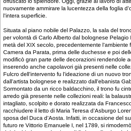
offuscato lo splendore. Oggi, grazie al lavoro di atte
nuovamente ammirare la lucentezza della foglia d’
l’intera superficie.
Situata al piano nobile del Palazzo, la sala del tro
per volontà di Carlo Alberto dal bolognese Pelagio 
metà del XIX secolo, precedentemente l’ambiente f
Camera da Parata, prima delle duchesse e poi delle
modificò gran parte delle decorazioni rendendole a
inserendo anche capolavori già presenti nelle collez
Fulcro dell’intervento fu l’ideazione di un nuovo tr
dall’artista bolognese e realizzato dall’ebanista Ga
Sormontato da un ricco baldacchino, il trono fu cin
arredo già presente nelle collezioni reali: la balaust
intagliato, scolpito e dorato realizzata da Francesc
racchiudere il letto di Maria Teresa d’Asburgo Lor
sposa del Duca d’Aosta. Infatti, in occasione del s
futuro re Vittorio Emanuele I, nel 1789, si rimoder