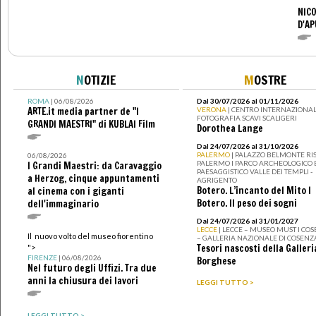
NICO
D'AP
N
OTIZIE
M
OSTRE
ROMA
| 06/08/2026
Dal 30/07/2026 al 01/11/2026
ARTE.it media partner de "I
VERONA
| CENTRO INTERNAZIONAL
FOTOGRAFIA SCAVI SCALIGERI
GRANDI MAESTRI" di KUBLAI Film
Dorothea Lange
Dal 24/07/2026 al 31/10/2026
PALERMO
| PALAZZO BELMONTE RIS
06/08/2026
PALERMO I PARCO ARCHEOLOGICO 
I Grandi Maestri: da Caravaggio
PAESAGGISTICO VALLE DEI TEMPLI -
a Herzog, cinque appuntamenti
AGRIGENTO
Botero. L’incanto del Mito I
al cinema con i giganti
Botero. Il peso dei sogni
dell'immaginario
Dal 24/07/2026 al 31/01/2027
LECCE
| LECCE – MUSEO MUST I CO
Il nuovo volto del museo fiorentino
– GALLERIA NAZIONALE DI COSENZ
Tesori nascosti della Galleri
">
FIRENZE
| 06/08/2026
Borghese
Nel futuro degli Uffizi. Tra due
anni la chiusura dei lavori
LEGGI TUTTO >
LEGGI TUTTO >