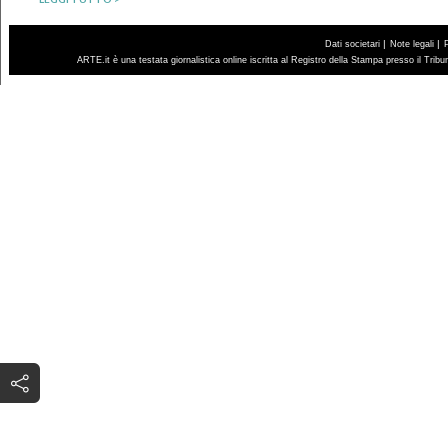
|
|
Dati societari
Note legali
ARTE.it è una testata giornalistica online iscritta al Registro della Stampa presso il Trib