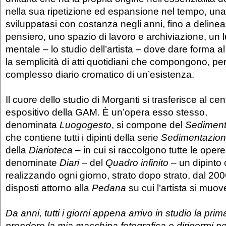
nella sua ripetizione ed espansione nel tempo, una
sviluppatasi con costanza negli anni, fino a delinear
pensiero, uno spazio di lavoro e archiviazione, un l
mentale – lo studio dell’artista – dove dare forma a
la semplicità di atti quotidiani che compongono, per
complesso diario cromatico di un’esistenza.
Il cuore dello studio di Morganti si trasferisce al ce
espositivo della GAM. È un’opera esso stesso,
denominata
Luogogesto
, si compone del
Sediment
che contiene tutti i dipinti della serie
Sedimentazion
della
Diarioteca
– in cui si raccolgono tutte le opere
denominate
Diari
– del
Quadro infinito
– un dipinto c
realizzando ogni giorno, strato dopo strato, dal 2006
disposti attorno alla
Pedana
su cui l’artista si muov
Da anni, tutti i giorni appena arrivo in studio la pri
prendere la mia macchina fotografica e dirigermi n