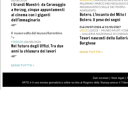
PALERMO
| PALAZZO BELMONTE RIS
06/08/2026
PALERMO I PARCO ARCHEOLOGICO 
I Grandi Maestri: da Caravaggio
PAESAGGISTICO VALLE DEI TEMPLI -
a Herzog, cinque appuntamenti
AGRIGENTO
Botero. L’incanto del Mito I
al cinema con i giganti
Botero. Il peso dei sogni
dell'immaginario
Dal 24/07/2026 al 31/01/2027
LECCE
| LECCE – MUSEO MUST I CO
Il nuovo volto del museo fiorentino
– GALLERIA NAZIONALE DI COSENZ
Tesori nascosti della Galleri
">
FIRENZE
| 06/08/2026
Borghese
Nel futuro degli Uffizi. Tra due
anni la chiusura dei lavori
LEGGI TUTTO >
LEGGI TUTTO >
|
|
Dati societari
Note legali
ARTE.it è una testata giornalistica online iscritta al Registro della Stampa presso il Trib