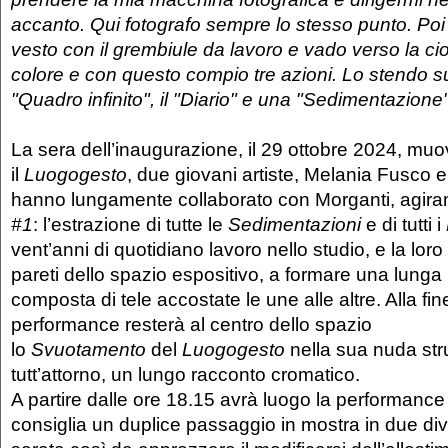
accanto. Qui fotografo sempre lo stesso punto. Poi 
vesto con il grembiule da lavoro e vado verso la cio
colore e con questo compio tre azioni. Lo stendo su t
"Quadro infinito", il "Diario" e una "Sedimentazione
La sera dell’inaugurazione, il 29 ottobre 2024, mu
il
Luogogesto
, due giovani artiste, Melania Fusco 
hanno lungamente collaborato con Morganti, agira
#1
: l’estrazione di tutte le
Sedimentazioni
e di tutti i
vent’anni di quotidiano lavoro nello studio, e la loro
pareti dello spazio espositivo, a formare una lunga
composta di tele accostate le une alle altre. Alla fin
performance resterà al centro dello spazio
lo
Svuotamento
del
Luogogesto
nella sua nuda stru
tutt’attorno, un lungo racconto cromatico.
A partire dalle ore 18.15 avrà luogo la performanc
consiglia un duplice passaggio in mostra in due di