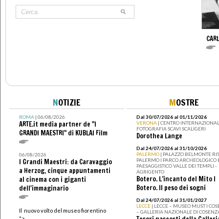
CARL
N
OTIZIE
M
OSTRE
ROMA
| 06/08/2026
Dal 30/07/2026 al 01/11/2026
ARTE.it media partner de "I
VERONA
| CENTRO INTERNAZIONAL
FOTOGRAFIA SCAVI SCALIGERI
GRANDI MAESTRI" di KUBLAI Film
Dorothea Lange
Dal 24/07/2026 al 31/10/2026
PALERMO
| PALAZZO BELMONTE RIS
06/08/2026
PALERMO I PARCO ARCHEOLOGICO 
I Grandi Maestri: da Caravaggio
PAESAGGISTICO VALLE DEI TEMPLI -
a Herzog, cinque appuntamenti
AGRIGENTO
Botero. L’incanto del Mito I
al cinema con i giganti
Botero. Il peso dei sogni
dell'immaginario
Dal 24/07/2026 al 31/01/2027
LECCE
| LECCE – MUSEO MUST I CO
Il nuovo volto del museo fiorentino
– GALLERIA NAZIONALE DI COSENZ
">