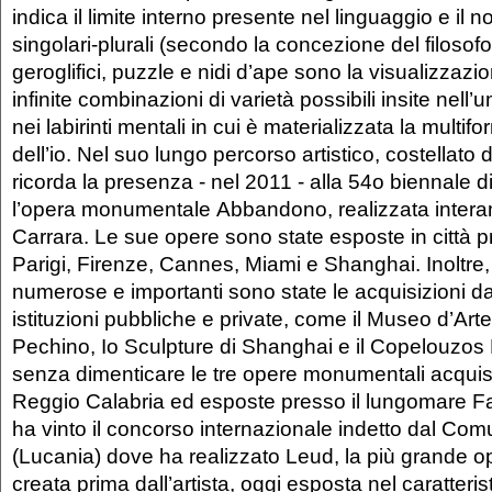
indica il limite interno presente nel linguaggio e il n
singolari-plurali (secondo la concezione del filoso
geroglifici, puzzle e nidi d’ape sono la visualizzaz
infinite combinazioni di varietà possibili insite nell’
nei labirinti mentali in cui è materializzata la multi
dell’io. Nel suo lungo percorso artistico, costellato d
ricorda la presenza - nel 2011 - alla 54o biennale 
l’opera monumentale Abbandono, realizzata inter
Carrara. Le sue opere sono state esposte in città 
Parigi, Firenze, Cannes, Miami e Shanghai. Inoltre, 
numerose e importanti sono state le acquisizioni da
istituzioni pubbliche e private, come il Museo d’Arte
Pechino, Io Sculpture di Shanghai e il Copelouzo
senza dimenticare le tre opere monumentali acqui
Reggio Calabria ed esposte presso il lungomare F
ha vinto il concorso internazionale indetto dal Com
(Lucania) dove ha realizzato Leud, la più grande
creata prima dall’artista, oggi esposta nel caratteris