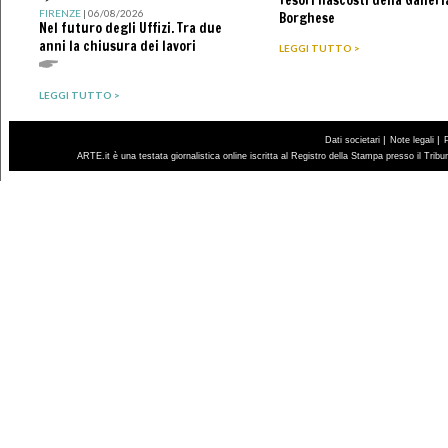
Tesori nascosti della Galleri
FIRENZE
| 06/08/2026
Borghese
Nel futuro degli Uffizi. Tra due
anni la chiusura dei lavori
LEGGI TUTTO >
LEGGI TUTTO >
|
|
Dati societari
Note legali
ARTE.it è una testata giornalistica online iscritta al Registro della Stampa presso il Trib