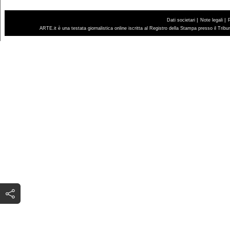
|
|
Dati societari
Note legali
ARTE.it è una testata giornalistica online iscritta al Registro della Stampa presso il Trib