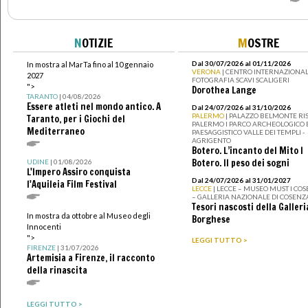
N
OTIZIE
M
OSTRE
Dal 30/07/2026 al 01/11/2026
In mostra al MarTa fino al 10 gennaio
VERONA
| CENTRO INTERNAZIONAL
2027
FOTOGRAFIA SCAVI SCALIGERI
">
Dorothea Lange
TARANTO
| 04/08/2026
Essere atleti nel mondo antico. A
Dal 24/07/2026 al 31/10/2026
PALERMO
| PALAZZO BELMONTE RIS
Taranto, per i Giochi del
PALERMO I PARCO ARCHEOLOGICO 
Mediterraneo
PAESAGGISTICO VALLE DEI TEMPLI -
AGRIGENTO
Botero. L’incanto del Mito I
Botero. Il peso dei sogni
UDINE
| 01/08/2026
L'Impero Assiro conquista
Dal 24/07/2026 al 31/01/2027
l'Aquileia Film Festival
LECCE
| LECCE – MUSEO MUST I CO
– GALLERIA NAZIONALE DI COSENZ
Tesori nascosti della Galleri
In mostra da ottobre al Museo degli
Borghese
Innocenti
">
LEGGI TUTTO >
FIRENZE
| 31/07/2026
Artemisia a Firenze, il racconto
della rinascita
LEGGI TUTTO >