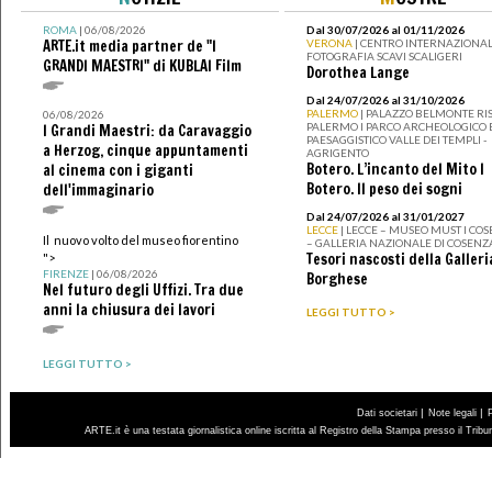
ROMA
| 06/08/2026
Dal 30/07/2026 al 01/11/2026
ARTE.it media partner de "I
VERONA
| CENTRO INTERNAZIONAL
FOTOGRAFIA SCAVI SCALIGERI
GRANDI MAESTRI" di KUBLAI Film
Dorothea Lange
Dal 24/07/2026 al 31/10/2026
PALERMO
| PALAZZO BELMONTE RIS
06/08/2026
PALERMO I PARCO ARCHEOLOGICO 
I Grandi Maestri: da Caravaggio
PAESAGGISTICO VALLE DEI TEMPLI -
a Herzog, cinque appuntamenti
AGRIGENTO
Botero. L’incanto del Mito I
al cinema con i giganti
Botero. Il peso dei sogni
dell'immaginario
Dal 24/07/2026 al 31/01/2027
LECCE
| LECCE – MUSEO MUST I CO
Il nuovo volto del museo fiorentino
– GALLERIA NAZIONALE DI COSENZ
Tesori nascosti della Galleri
">
FIRENZE
| 06/08/2026
Borghese
Nel futuro degli Uffizi. Tra due
anni la chiusura dei lavori
LEGGI TUTTO >
LEGGI TUTTO >
|
|
Dati societari
Note legali
ARTE.it è una testata giornalistica online iscritta al Registro della Stampa presso il Trib