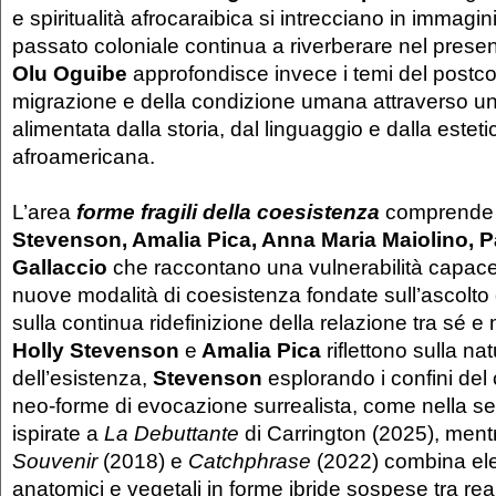
e spiritualità afrocaraibica si intrecciano in immagini 
passato coloniale continua a riverberare nel present
Olu Oguibe
approfondisce invece i temi del postco
migrazione e della condizione umana attraverso un
alimentata dalla storia, dal linguaggio e dalla esteti
afroamericana.
L’area
forme fragili della coesistenza
comprende 
Stevenson, Amalia Pica, Anna Maria Maiolino, P
Gallaccio
che raccontano una vulnerabilità capace
nuove modalità di coesistenza fondate sull’ascolto 
sulla continua ridefinizione della relazione tra sé 
Holly Stevenson
e
Amalia Pica
riflettono sulla na
dell’esistenza,
Stevenson
esplorando i confini del
neo-forme di evocazione surrealista, come nella se
ispirate a
La Debuttante
di Carrington (2025), men
Souvenir
(2018) e
Catchphrase
(2022) combina ele
anatomici e vegetali in forme ibride sospese tra rea