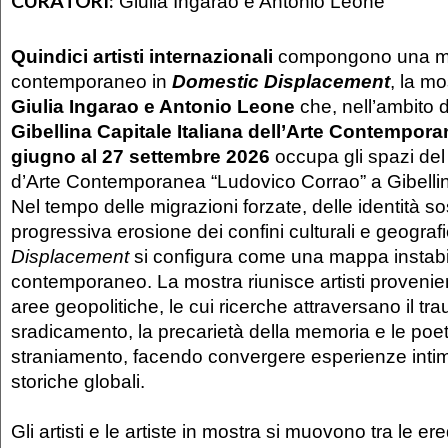
CURATORI:
Giulia Ingarao e Antonio Leone
Quindici artisti internazionali
compongono una ma
contemporaneo in
Domestic Displacement
, la mo
Giulia Ingarao e Antonio Leone
che, nell’ambito 
Gibellina Capitale Italiana dell’Arte Contempor
giugno al 27 settembre 2026
occupa gli spazi d
d’Arte Contemporanea “Ludovico Corrao” a Gibelli
Nel tempo delle migrazioni forzate, delle identità s
progressiva erosione dei confini culturali e geografi
Displacement
si configura come una mappa instabil
contemporaneo. La mostra riunisce artisti provenient
aree geopolitiche, le cui ricerche attraversano il tr
sradicamento, la precarietà della memoria e le poet
straniamento, facendo convergere esperienze intim
storiche globali.
Gli artisti e le artiste in mostra si muovono tra le ere