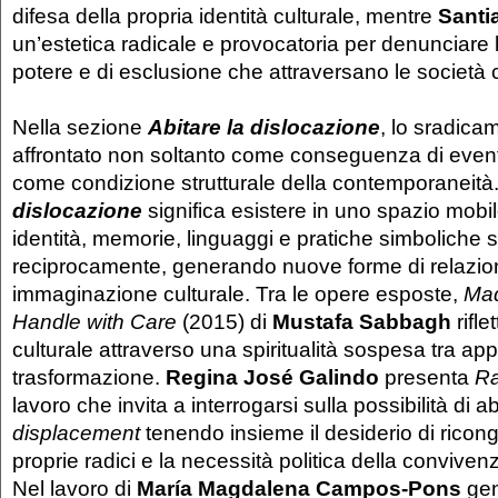
difesa della propria identità culturale, mentre
Santi
un’estetica radicale e provocatoria per denunciare 
potere e di esclusione che attraversano le societ
Nella sezione
Abitare la dislocazione
, lo sradica
affrontato non soltanto come conseguenza di event
come condizione strutturale della contemporaneità
dislocazione
significa esistere in uno spazio mobil
identità, memorie, linguaggi e pratiche simboliche
reciprocamente, generando nuove forme di relazio
immaginazione culturale. Tra le opere esposte,
Mad
Handle with Care
(2015) di
Mustafa Sabbagh
rifle
culturale attraverso una spiritualità sospesa tra a
trasformazione.
Regina José Galindo
presenta
R
lavoro che invita a interrogarsi sulla possibilità di abi
displacement
tenendo insieme il desiderio di ricon
proprie radici e la necessità politica della convivenz
Nel lavoro di
María Magdalena Campos-Pons
gen