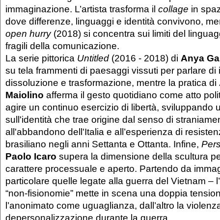
immaginazione. L’artista trasforma il
collage
in spaz
dove differenze, linguaggi e identità convivono, me
open hurry
(2018) si concentra sui limiti del linguag
fragili della comunicazione.
La serie pittorica
Untitled
(2016 - 2018) di
Anya Gal
su tela frammenti di paesaggi vissuti per parlare 
dissoluzione e trasformazione, mentre la pratica di
Maiolino
afferma il gesto quotidiano come atto poli
agire un continuo esercizio di libertà, sviluppando 
sull'identità che trae origine dal senso di straniam
all'abbandono dell'Italia e all’esperienza di resiste
brasiliano negli anni Settanta e Ottanta. Infine,
Per
Paolo Icaro
supera la dimensione della scultura 
carattere processuale e aperto. Partendo da immagin
particolare quelle legate alla guerra del Vietnam – l’
“non-fisionomie” mette in scena una doppia tension
l’anonimato come uguaglianza, dall’altro la violenza
depersonalizzazione durante la guerra.