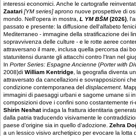
interessi economici. Anche le cartografie reinventa
Zaatari
[YM series]
aprono nuove prospettive di os
mondo. Nell'opera in mostra,
L YM BŠM
(2026)
, l
passato e presente: la diffusione dell'alfabeto fenic
Mediterraneo - immagine della stratificazione dei li
sopravvivenza delle culture - e le rotte aeree con
attraversano il mare, inclusa quella percorsa dai b
statunitensi durante gli attacchi contro l'Iran nel g
In
Porter Series: Espagne Ancienne
(
Porter with Di
2008)di
William Kentridge
, la geografia diventa u
attraversato da cancellazioni e sovrapposizioni che 
condizione contemporanea del
displacement
. Mapp
immagini di paesaggi urbani e sagome umane si int
composizioni dove i confini sono costantemente ri-
Shirin Neshat
indaga la frattura identitaria generat
dalla patria traducendo visivamente le contraddizion
paese d’origine sia in quello d’adozione.
Zehra Do
a un lessico visivo archetipico per evocare la lotta