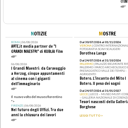
(TIN
N
OTIZIE
M
OSTRE
ROMA
| 06/08/2026
Dal 30/07/2026 al 01/11/2026
ARTE.it media partner de "I
VERONA
| CENTRO INTERNAZIONAL
FOTOGRAFIA SCAVI SCALIGERI
GRANDI MAESTRI" di KUBLAI Film
Dorothea Lange
Dal 24/07/2026 al 31/10/2026
PALERMO
| PALAZZO BELMONTE RIS
06/08/2026
PALERMO I PARCO ARCHEOLOGICO 
I Grandi Maestri: da Caravaggio
PAESAGGISTICO VALLE DEI TEMPLI -
a Herzog, cinque appuntamenti
AGRIGENTO
Botero. L’incanto del Mito I
al cinema con i giganti
Botero. Il peso dei sogni
dell'immaginario
Dal 24/07/2026 al 31/01/2027
LECCE
| LECCE – MUSEO MUST I CO
Il nuovo volto del museo fiorentino
– GALLERIA NAZIONALE DI COSENZ
Tesori nascosti della Galleri
">
FIRENZE
| 06/08/2026
Borghese
Nel futuro degli Uffizi. Tra due
anni la chiusura dei lavori
LEGGI TUTTO >