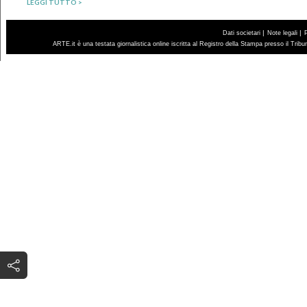
LEGGI TUTTO >
|
|
Dati societari
Note legali
ARTE.it è una testata giornalistica online iscritta al Registro della Stampa presso il Trib