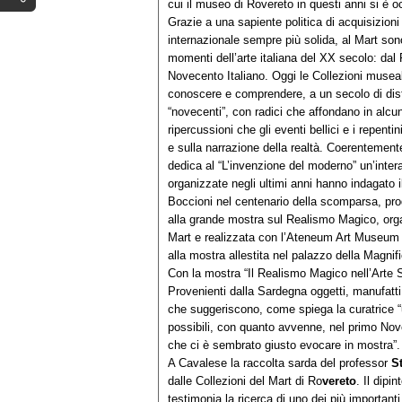
cui il museo di Rovereto in questi anni si è 
Grazie a una sapiente politica di acquisizioni
internazionale sempre più solida, al Mart sono
momenti dell’arte italiana del XX secolo: dal
Novecento Italiano. Oggi le Collezioni museali
conoscere e comprendere, a un secolo di dista
“novecenti”, con radici che affondano in alcune
ripercussioni che gli eventi bellici e i repent
e sulla narrazione della realtà. Coerentement
dedica al “L’invenzione del moderno” un’inte
organizzate negli ultimi anni hanno indagato 
Boccioni nel centenario della scomparsa, pro
alla grande mostra sul Realismo Magico, orga
Mart e realizzata con l’Ateneum Art Museum d
alla mostra allestita nel palazzo della Magn
Con la mostra “Il Realismo Magico nell’Arte S
Provenienti dalla Sardegna oggetti, manufatti,
che suggeriscono, come spiega la curatrice 
possibili, con quanto avvenne, nel primo Novec
che ci è sembrato giusto evocare in mostra”.
A Cavalese la raccolta sarda del professor
S
dalle Collezioni del Mart di Ro
vereto
. Il dipin
testimonia la ricerca di uno dei più importanti