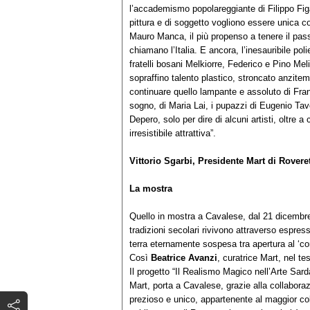
l’accademismo popolareggiante di Filippo Figar
pittura e di soggetto vogliono essere unica co
Mauro Manca, il più propenso a tenere il pas
chiamano l’Italia. E ancora, l’inesauribile poli
fratelli bosani Melkiorre, Federico e Pino Me
sopraffino talento plastico, stroncato anzite
continuare quello lampante e assoluto di Fra
sogno, di Maria Lai, i pupazzi di Eugenio Ta
Depero, solo per dire di alcuni artisti, oltre a c
irresistibile attrattiva”.
Vittorio Sgarbi, Presidente Mart di Rovere
La mostra
Quello in mostra a Cavalese, dal 21 dicembre 
tradizioni secolari rivivono attraverso espres
terra eternamente sospesa tra apertura al ‘co
Così
Beatrice Avanzi
, curatrice Mart, nel te
Il progetto “Il Realismo Magico nell’Arte Sar
Mart, porta a Cavalese, grazie alla collabor
prezioso e unico, appartenente al maggior col