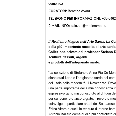
domenica
CURATORI:
Beatrice Avanzi
TELEFONO PER INFORMAZIONI:
+39 0462
E-MAIL INFO:
palazzo@mcfiemme.eu
Il Realismo Magico nell’Arte Sarda. La Co
della più importante raccolta di arte sarda
Collezione privata del professor Stefano De
sculture, tessuti, argenti
e prodotti dell’artigianato sardo.
“La collezione di Stefano e Anna Pia De Mont
siano stati l’arte e l’artigianato sardo nel c
dell’Isola nella modernità: il Novecento. Devo
una parte importante della mia conoscenza in 
espressivo tanto misconosciuto al di fuori dei
per cui sono loro ancora grato. Troverete m
coinvolge in particolare artisti del Sassarese 
Edina Altara e quelli in tessuto di eterne bam
Antonio Ballero come quello più controllato 