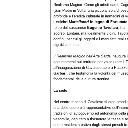
Realismo Magico. Come gli artisti sardi, Cagn
(San Pietro in Volta, una piccola isola di pes
profonde e l’eredità culturale in immagini di v
I celebri
Martellatori
in legno di Fortunat
feltro del sassarese
Eugenio Tavolara
, tra 
scorso. Lontani, ma idealmente vicini, Tavol
confini, per cui gli oggetti e i manufatti realiz
dignità artistica.
Il Realismo Magico nell’Arte Sarda
inaugura i
appuntamenti sul territorio per valorizzare 
all’inaugurazione di Cavalese apre a Palazzo d
Garbari
, che testimonia la volontà del museo d
fondamentali della cultura trentina.
La sede
Nel centro storico di Cavalese si erge grandi
una delle opere più rappresentative dell’inter
tradizioni di autogoverno ed autonomia della 
vescovile, deputato a riscuotere le tasse e am
come residenza estiva dagli stessi presuli tr