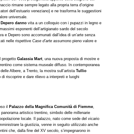
accio rimane sempre legato alla propria terra d’origine
catori dell’estuario veneziano) e ne trasforma le suggestioni
alore universale.
o Depero danno
vita a un colloquio con i pupazzi in legno e
i massimi esponenti dell’artigianato sardo del secolo
ara e Depero sono accomunati dall’idea di un’arte senza
zati nelle rispettive
Case d’arte
assumono pieno valore e
l progetto
Galassia Mart
, una nuova proposta di mostre e
il Trentino come sistema museale diffuso. In contemporanea
elle Albere, a Trento, la mostra sull’artista
Tullio
i riscoprire e dare rilievo a interpreti e luoghi
oso il
Palazzo della Magnifica Comunità
di Fiemme
,
o panorama artistico trentino, simbolo delle millenarie
popolazione locale. Il palazzo, nato come sede del vicario
ministrare la giustizia, venne in seguito utilizzato anche
entini che, dalla fine del XV secolo, s’impegnarono in