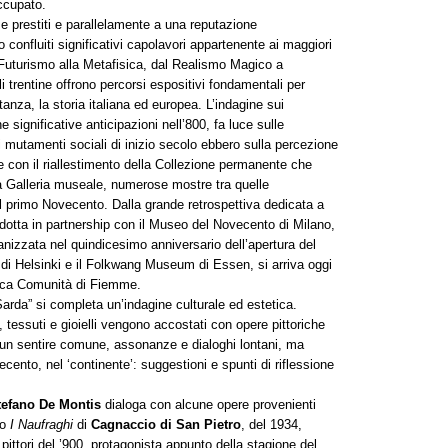
occupato.
 e prestiti e parallelamente a una reputazione
 confluiti significativi capolavori appartenente ai maggiori
 Futurismo alla Metafisica, dal Realismo Magico a
 trentine offrono percorsi espositivi fondamentali per
nza, la storia italiana ed europea. L’indagine sui
 significative anticipazioni nell’800, fa luce sulle
ini mutamenti sociali di inizio secolo ebbero sulla percezione
e con il riallestimento della Collezione permanente che
ra Galleria museale, numerose mostre tra quelle
il primo Novecento. Dalla grande retrospettiva dedicata a
dotta in partnership con il Museo del Novecento di Milano,
nizzata nel quindicesimo anniversario dell’apertura del
i Helsinki e il Folkwang Museum di Essen, si arriva oggi
ifica Comunità di Fiemme.
arda” si completa un’indagine culturale ed estetica.
 tessuti e gioielli vengono accostati con opere pittoriche
“un sentire comune, assonanze e dialoghi lontani, ma
ento, nel ‘continente’: suggestioni e spunti di riflessione
tefano De Montis
dialoga con alcune opere provenienti
to
I Naufraghi
di
Cagnaccio di San Pietro
, del 1934,
 pittori del ’900, protagonista appunto della stagione del