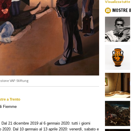
Visualizza tutte
MOSTRE I
lezione VAF-Stiftung
stre a Trento
di Fiemme
. Dal 21 dicembre 2019 al 6 gennaio 2020: tutti i giorni
o 2020. Dal 10 gennaio al 13 aprile 2020: venerdì, sabato e