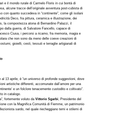
i e il mondo rurale di Carmelo Floris in cui bontà di
sa, alcune tracce dell’originale avventura post-cubista di
so con quanto succedeva in “continente”, come gli isolani
edricità Deco, fra pittura, ceramica e illustrazione, dei
lis, la compostezza atona di Bernardino Palazzi, il
mpo dalla guerra, di Salvatore Fancello, capace di
ncesco Ciusa, i percorsi a ricamo, fra memoria, magia e
volara che non sono da meno delle coeve creazioni di
ostumi, gioielli, cesti, tessuti e terraglie artigianali di
to
al 13 aprile, è “un universo di profonde suggestioni, dove
sioni artistiche differenti, accomunate dall’amore per una
ntinente’ e un folclore tenacemente custodito e coltivato”.
sto in catalogo.
da”, fortemente voluto da
Vittorio Sgarbi
, Presidente del
azione con la Magnifica Comunità di Fiemme, un patrimonio
lezionista sardo, nel quale riecheggiano temi e stilemi di