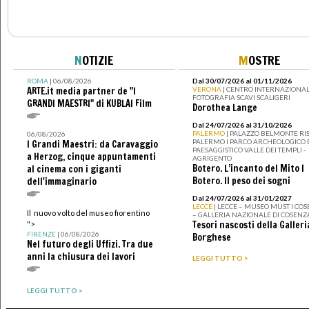
N
OTIZIE
M
OSTRE
ROMA
| 06/08/2026
Dal 30/07/2026 al 01/11/2026
ARTE.it media partner de "I
VERONA
| CENTRO INTERNAZIONAL
FOTOGRAFIA SCAVI SCALIGERI
GRANDI MAESTRI" di KUBLAI Film
Dorothea Lange
Dal 24/07/2026 al 31/10/2026
PALERMO
| PALAZZO BELMONTE RIS
06/08/2026
PALERMO I PARCO ARCHEOLOGICO 
I Grandi Maestri: da Caravaggio
PAESAGGISTICO VALLE DEI TEMPLI -
a Herzog, cinque appuntamenti
AGRIGENTO
Botero. L’incanto del Mito I
al cinema con i giganti
Botero. Il peso dei sogni
dell'immaginario
Dal 24/07/2026 al 31/01/2027
LECCE
| LECCE – MUSEO MUST I CO
Il nuovo volto del museo fiorentino
– GALLERIA NAZIONALE DI COSENZ
Tesori nascosti della Galleri
">
FIRENZE
| 06/08/2026
Borghese
Nel futuro degli Uffizi. Tra due
anni la chiusura dei lavori
LEGGI TUTTO >
LEGGI TUTTO >