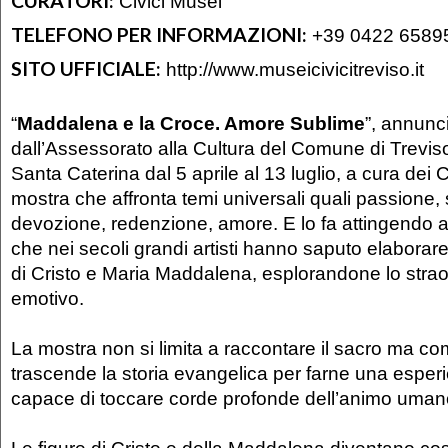
CURATORI:
Civici Musei
TELEFONO PER INFORMAZIONI:
+39 0422 6589
SITO UFFICIALE:
http://www.museicivicitreviso.it
“
Maddalena e la Croce. Amore Sublime
”, annunc
dall’Assessorato alla Cultura del Comune di Trevis
Santa Caterina dal 5 aprile al 13 luglio, a cura dei 
mostra che affronta temi universali quali passione,
devozione, redenzione, amore. E lo fa attingendo al
che nei secoli grandi artisti hanno saputo elaborare 
di Cristo e Maria Maddalena, esplorandone lo strao
emotivo.
La mostra non si limita a raccontare il sacro ma c
trascende la storia evangelica per farne una esper
capace di toccare corde profonde dell’animo uman
Le figure di Cristo e della Maddalena diventano cos