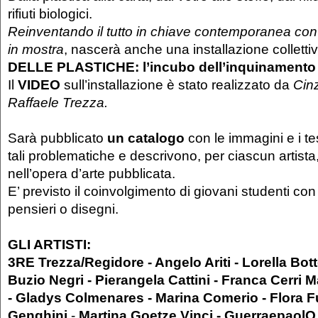
rifiuti biologici.
Reinventando il tutto in chiave contemporanea con 
in mostra
, nascerà anche una installazione colletti
DELLE PLASTICHE: l’incubo dell’inquinamento 
Il
VIDEO
sull’installazione è stato realizzato da
Cin
Raffaele Trezza.
Sarà pubblicato
un catalogo
con le immagini e i te
tali problematiche e descrivono, per ciascun artista, i
nell’opera d’arte pubblicata.
E’ previsto il coinvolgimento di giovani studenti co
pensieri o disegni.
GLI ARTISTI:
3RE Trezza/Regidore - Angelo Ariti - Lorella Bott
Buzio Negri - Pierangela Cattini - Franca Cerri M
- Gladys Colmenares - Marina Comerio - Flora 
Genghini
-
Martina Goetze Vinci - GuerraepaolO -