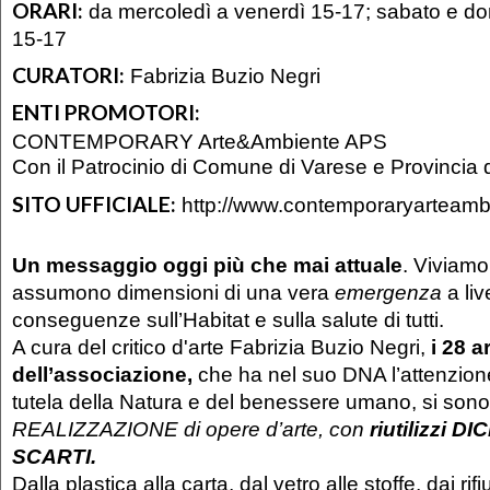
ORARI:
da mercoledì a venerdì 15-17; sabato e do
15-17
CURATORI:
Fabrizia Buzio Negri
ENTI PROMOTORI:
CONTEMPORARY Arte&Ambiente APS
Con il Patrocinio di Comune di Varese e Provincia 
SITO UFFICIALE:
http://www.contemporaryarteam
Un messaggio oggi più che mai attuale
. Viviamo 
assumono dimensioni di una vera
emergenza
a liv
conseguenze sull’Habitat e sulla salute di tutti.
A cura del critico d'arte Fabrizia Buzio Negri,
i 28
ar
dell’associazione,
che ha nel suo DNA l’attenzion
tutela della Natura e del benessere umano, si son
REALIZZAZIONE di opere d’arte, con
riutilizzi D
SCARTI.
Dalla plastica alla carta, dal vetro alle stoffe, dai rifiu