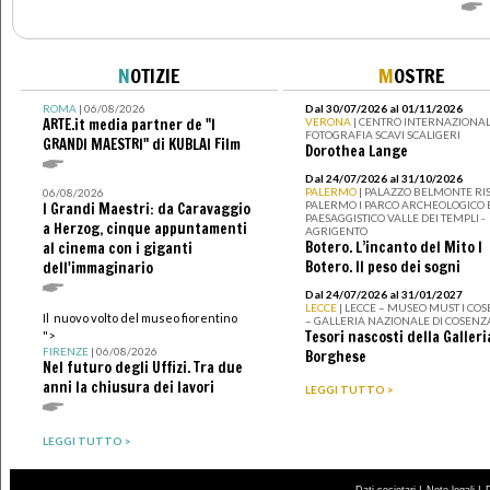
N
OTIZIE
M
OSTRE
ROMA
| 06/08/2026
Dal 30/07/2026 al 01/11/2026
ARTE.it media partner de "I
VERONA
| CENTRO INTERNAZIONAL
FOTOGRAFIA SCAVI SCALIGERI
GRANDI MAESTRI" di KUBLAI Film
Dorothea Lange
Dal 24/07/2026 al 31/10/2026
PALERMO
| PALAZZO BELMONTE RIS
06/08/2026
PALERMO I PARCO ARCHEOLOGICO 
I Grandi Maestri: da Caravaggio
PAESAGGISTICO VALLE DEI TEMPLI -
a Herzog, cinque appuntamenti
AGRIGENTO
Botero. L’incanto del Mito I
al cinema con i giganti
Botero. Il peso dei sogni
dell'immaginario
Dal 24/07/2026 al 31/01/2027
LECCE
| LECCE – MUSEO MUST I CO
Il nuovo volto del museo fiorentino
– GALLERIA NAZIONALE DI COSENZ
Tesori nascosti della Galleri
">
FIRENZE
| 06/08/2026
Borghese
Nel futuro degli Uffizi. Tra due
anni la chiusura dei lavori
LEGGI TUTTO >
LEGGI TUTTO >
|
|
Dati societari
Note legali