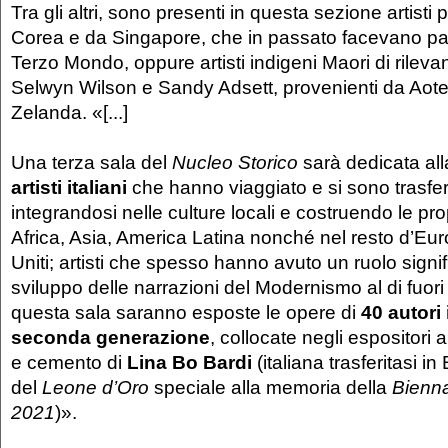
Tra gli altri, sono presenti in questa sezione artisti 
Corea e da Singapore, che in passato facevano par
Terzo Mondo, oppure artisti indigeni Maori di rilev
Selwyn Wilson e Sandy Adsett, provenienti da Ao
Zelanda. «[...]
Una terza sala del
Nucleo Storico
sarà dedicata al
artisti italiani
che hanno viaggiato e si sono trasferit
integrandosi nelle culture locali e costruendo le prop
Africa, Asia, America Latina nonché nel resto d’Eur
Uniti; artisti che spesso hanno avuto un ruolo signif
sviluppo delle narrazioni del Modernismo al di fuori de
questa sala saranno esposte le opere di
40 autori 
seconda generazione
, collocate negli espositori a
e cemento di
Lina Bo Bardi
(italiana trasferitasi in 
del
Leone d’Oro
speciale alla memoria della
Bienna
2021
)».