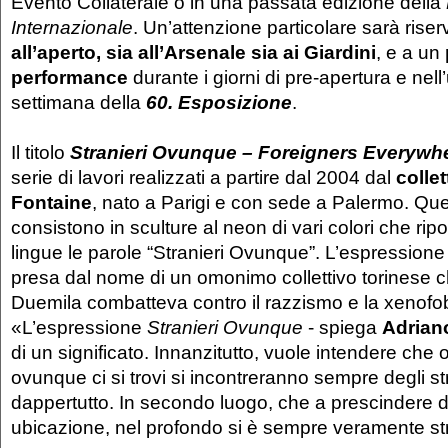
Evento Collaterale o in una passata edizione della
Internazionale
. Un’attenzione particolare sarà riser
all’aperto, sia all’Arsenale sia ai Giardini
, e a un
performance
durante i giorni di pre-apertura e nell’
settimana della
60. Esposizione
.
Il titolo
Stranieri Ovunque – Foreigners Everywh
serie di lavori realizzati a partire dal 2004 dal
collet
Fontaine
, nato a Parigi e con sede a Palermo. Qu
consistono in sculture al neon di vari colori che rip
lingue le parole “Stranieri Ovunque”. L’espressione 
presa dal nome di un omonimo collettivo torinese c
Duemila combatteva contro il razzismo e la xenofobia
«L’espressione
Stranieri Ovunque
- spiega
Adrian
di un significato. Innanzitutto, vuole intendere che
ovunque ci si trovi si incontreranno sempre degli s
dappertutto. In secondo luogo, che a prescindere d
ubicazione, nel profondo si è sempre veramente str