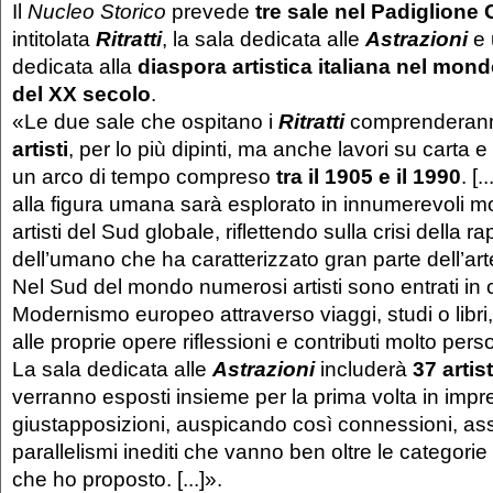
Il
Nucleo Storico
prevede
tre sale nel Padiglione 
intitolata
Ritratti
, la sala dedicata alle
Astrazioni
e 
dedicata alla
diaspora artistica italiana nel mond
del XX secolo
.
«Le due sale che ospitano i
Ritratti
comprenderann
artisti
, per lo più dipinti, ma anche lavori su carta 
un arco di tempo compreso
tra il 1905 e il 1990
. [.
alla figura umana sarà esplorato in innumerevoli mo
artisti del Sud globale, riflettendo sulla crisi della 
dell’umano che ha caratterizzato gran parte dell’ar
Nel Sud del mondo numerosi artisti sono entrati in c
Modernismo europeo attraverso viaggi, studi o libri
alle proprie opere riflessioni e contributi molto person
La sala dedicata alle
Astrazioni
includerà
37 artist
verranno esposti insieme per la prima volta in impr
giustapposizioni, auspicando così connessioni, as
parallelismi inediti che vanno ben oltre le categorie
che ho proposto. [...]».