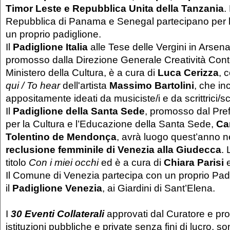
Timor Leste e Repubblica Unita della Tanzania
.
Repubblica di Panama e Senegal partecipano per l
un proprio padiglione.
Il
Padiglione Italia
alle Tese delle Vergini in Arsen
promosso dalla Direzione Generale Creatività Co
Ministero della Cultura, è a cura di
Luca Cerizza
, 
qui / To hear
dell'artista
Massimo Bartolini
, che in
appositamente ideati da musiciste/i e da scrittrici/scr
Il
Padiglione della Santa Sede
, promosso dal Pref
per la Cultura e l’Educazione della Santa Sede,
Ca
Tolentino de Mendonça
, avrà luogo quest’anno n
reclusione femminile di Venezia alla Giudecca
.
titolo
Con i miei occhi
ed è a cura di
Chiara Parisi
Il Comune di Venezia partecipa con un proprio Padi
il
Padiglione Venezia
, ai Giardini di Sant’Elena.
I
30 Eventi Collaterali
approvati dal Curatore e pro
istituzioni pubbliche e private senza fini di lucro, s