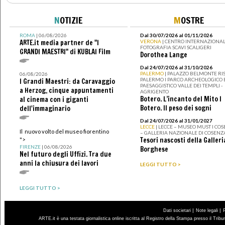
N
OTIZIE
M
OSTRE
ROMA
| 06/08/2026
Dal 30/07/2026 al 01/11/2026
ARTE.it media partner de "I
VERONA
| CENTRO INTERNAZIONAL
FOTOGRAFIA SCAVI SCALIGERI
GRANDI MAESTRI" di KUBLAI Film
Dorothea Lange
Dal 24/07/2026 al 31/10/2026
PALERMO
| PALAZZO BELMONTE RIS
06/08/2026
PALERMO I PARCO ARCHEOLOGICO 
I Grandi Maestri: da Caravaggio
PAESAGGISTICO VALLE DEI TEMPLI -
a Herzog, cinque appuntamenti
AGRIGENTO
Botero. L’incanto del Mito I
al cinema con i giganti
Botero. Il peso dei sogni
dell'immaginario
Dal 24/07/2026 al 31/01/2027
LECCE
| LECCE – MUSEO MUST I CO
Il nuovo volto del museo fiorentino
– GALLERIA NAZIONALE DI COSENZ
Tesori nascosti della Galleri
">
FIRENZE
| 06/08/2026
Borghese
Nel futuro degli Uffizi. Tra due
anni la chiusura dei lavori
LEGGI TUTTO >
LEGGI TUTTO >
|
|
Dati societari
Note legali
ARTE.it è una testata giornalistica online iscritta al Registro della Stampa presso il Trib