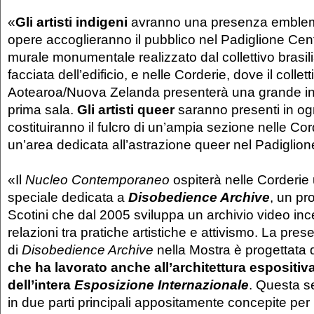
«
Gli artisti indigeni
avranno una presenza emblema
opere accoglieranno il pubblico nel Padiglione Cen
murale monumentale realizzato dal collettivo brasi
facciata dell’edificio, e nelle Corderie, dove il colle
Aotearoa/Nuova Zelanda presenterà una grande ins
prima sala.
Gli artisti queer
saranno presenti in og
costituiranno il fulcro di un’ampia sezione nelle Cor
un’area dedicata all’astrazione queer nel Padiglion
«Il
Nucleo Contemporaneo
ospiterà nelle Corderi
speciale dedicata a
Disobedience Archive
, un pr
Scotini che dal 2005 sviluppa un archivio video inc
relazioni tra pratiche artistiche e attivismo. La pre
di
Disobedience Archive
nella Mostra è progettata
che ha lavorato anche all’architettura espositiv
dell’intera
Esposizione Internazionale
. Questa s
in due parti principali appositamente concepite per 