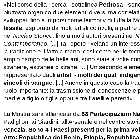
«Nel corso della ricerca - sottolinea
Pedrosa
- son
piuttosto organico due elementi diversi ma correlati
sviluppati fino a imporsi come leitmotiv di tutta la Mo
tessile
, esplorato da molti artisti coinvolti, a partir
nel
Nucleo Storico
, fino a molti autori presenti nel
N
Contemporaneo
. [...] Tali opere rivelano un interess
la tradizione e il fatto a mano, così come per le tecn
ampio campo delle belle arti, sono state a volte con
straniere, estranee o strane. [...] Un secondo eleme
rappresentato dagli
artisti - molti dei quali indigen
vincoli di sangue
. [...] Anche in questo caso la tr
ruolo importante: la trasmissione di conoscenze e 
madre a figlio o figlia oppure tra fratelli e parenti».
La Mostra sarà affiancata da
88 Partecipazioni Na
Padiglioni ai Giardini, all’Arsenale e nel centro stori
Venezia.
Sono 4 i Paesi presenti per la prima vol
Arte: Repubblica del Benin, Etiopia, Repubblic