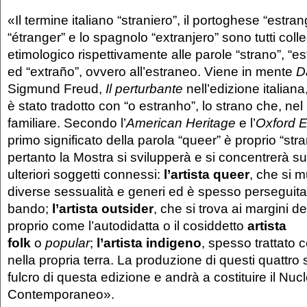
«Il termine italiano “straniero”, il portoghese “estran
“étranger” e lo spagnolo “extranjero” sono tutti coll
etimologico rispettivamente alle parole “strano”, “es
ed “extraño”, ovvero all’estraneo. Viene in mente
D
Sigmund Freud,
Il perturbante
nell’edizione italian
è stato tradotto con “o estranho”, lo strano che, ne
familiare. Secondo l’
American Heritage
e l’
Oxford E
primo significato della parola “queer” è proprio “stra
pertanto la Mostra si svilupperà e si concentrerà s
ulteriori soggetti connessi:
l’artista queer
, che si m
diverse sessualità e generi ed è spesso perseguit
bando;
l’artista outsider
, che si trova ai margini d
proprio come l’autodidatta o il cosiddetto
artista
folk
o
popular
;
l’artista indigeno
, spesso trattato 
nella propria terra. La produzione di questi quattro so
fulcro di questa edizione e andrà a costituire il Nuc
Contemporaneo».