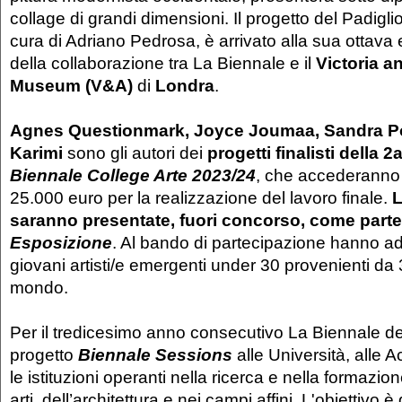
collage di grandi dimensioni. Il progetto del Padigl
cura di Adriano Pedrosa, è arrivato alla sua ottava e
della collaborazione tra La Biennale e il
Victoria a
Museum
(V&A)
di
Londra
.
Agnes Questionmark, Joyce Joumaa, Sandra Po
Karimi
sono gli autori dei
progetti finalisti della 2
Biennale College Arte 2023/24
, che accederanno 
25.000 euro per la realizzazione del lavoro finale.
L
saranno presentate, fuori concorso, come parte
Esposizione
. Al bando di partecipazione hanno ade
giovani artisti/e emergenti under 30 provenienti da 37
mondo.
Per il tredicesimo anno consecutivo La Biennale de
progetto
Biennale Sessions
alle Università, alle 
le istituzioni operanti nella ricerca e nella formazi
arti, dell’architettura e nei campi affini. L'obiettivo è