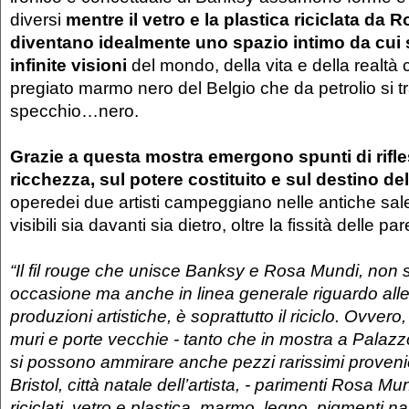
diversi
mentre il vetro e la plastica riciclata da
diventano idealmente uno spazio intimo da cui 
infinite visioni
del mondo, della vita e della realtà c
pregiato marmo nero del Belgio che da petrolio si t
specchio…nero.
Grazie a questa mostra emergono spunti di rifle
ricchezza, sul potere costituito e sul destino del
operedei due artisti campeggiano nelle antiche sal
visibili sia davanti sia dietro, oltre la fissità delle pare
“Il fil rouge che unisce Banksy e Rosa Mundi, non s
occasione ma anche in linea generale riguardo alle 
produzioni artistiche, è soprattutto il riciclo. Ovvero
muri e porte vecchie - tanto che in mostra a Palaz
si possono ammirare anche pezzi rarissimi provenie
Bristol, città natale dell’artista, - parimenti Rosa Mu
riciclati, vetro e plastica, marmo, legno, pigmenti nat