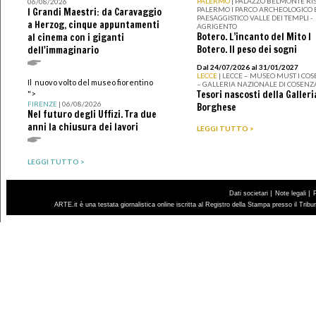
PALERMO
| PALAZZO BELMONTE RIS
06/08/2026
PALERMO I PARCO ARCHEOLOGICO 
I Grandi Maestri: da Caravaggio
PAESAGGISTICO VALLE DEI TEMPLI -
a Herzog, cinque appuntamenti
AGRIGENTO
Botero. L’incanto del Mito I
al cinema con i giganti
Botero. Il peso dei sogni
dell'immaginario
Dal 24/07/2026 al 31/01/2027
LECCE
| LECCE – MUSEO MUST I CO
Il nuovo volto del museo fiorentino
– GALLERIA NAZIONALE DI COSENZ
Tesori nascosti della Galleri
">
FIRENZE
| 06/08/2026
Borghese
Nel futuro degli Uffizi. Tra due
anni la chiusura dei lavori
LEGGI TUTTO >
LEGGI TUTTO >
|
|
Dati societari
Note legali
ARTE.it è una testata giornalistica online iscritta al Registro della Stampa presso il Trib