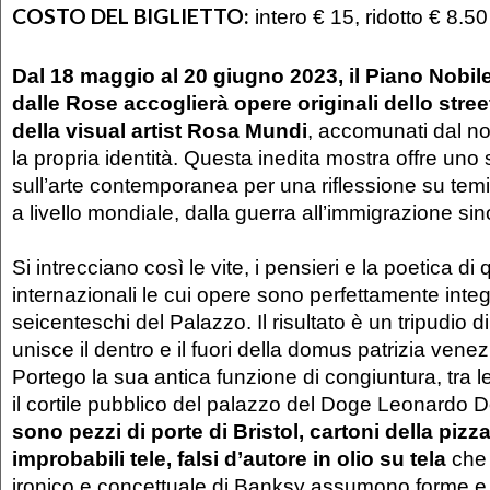
COSTO DEL BIGLIETTO:
intero € 15, ridotto € 8.50
Dal 18 maggio al 20 giugno 2023, il Piano Nobil
dalle Rose accoglierà opere originali dello stree
della visual artist Rosa Mundi
, accomunati dal no
la propria identità. Questa inedita mostra offre uno
sull’arte contemporanea per una riflessione su temi 
a livello mondiale, dalla guerra all’immigrazione sin
Si intrecciano così le vite, i pensieri e la poetica di 
internazionali le cui opere sono perfettamente integ
seicenteschi del Palazzo. Il risultato è un tripudio 
unisce il dentro e il fuori della domus patrizia vene
Portego la sua antica funzione di congiuntura, tra l
il cortile pubblico del palazzo del Doge Leonardo 
sono pezzi di porte di Bristol, cartoni della pizza
improbabili tele, falsi d’autore in olio su tela
che 
ironico e concettuale di Banksy assumono forme e s