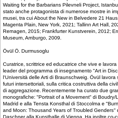
Waiting for the Barbarians Pilevneli Project, Istanb
stato anche protagonista di numerose mostre in impo
musei, tra cui About the New in Belvedere 21 Haus
Magenta Plain, New York, 2021; Tallinn Art Hall, 
Remagen, 2015; Frankfurter Kunstverein, 2012; Er
Museum, Amburgo, 2009.
Övül Ö. Durmusoglu
Curatrice, scrittrice ed educatrice che vive e lavora
leader del programma di insegnamento "Art in Dis
l'Università delle Arti di Braunschweig. Övül lavora s
futuri intersettoriali, sulla critica costruttiva della civ
di aggregazione. Recentemente ha curato due gra
monografiche: "Portrait of a Movement" di Boudry/
Madrid e alla Tensta Konsthal di Stoccolma e "Bu
and Moon: Thousand Years of Troubled Genders" d
Daschner alla Kunsthalle di Vienna. Ha inoltre co-c