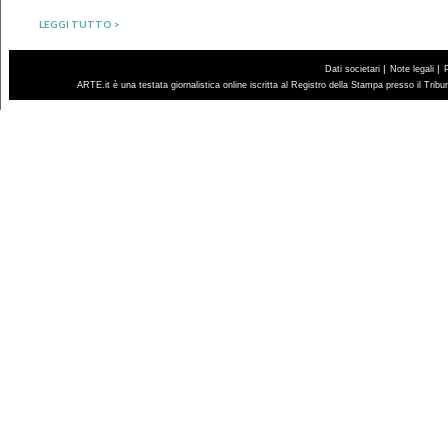
LEGGI TUTTO >
|
|
Dati societari
Note legali
ARTE.it è una testata giornalistica online iscritta al Registro della Stampa presso il Trib