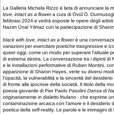
La Galleria Michela Rizzo è lieta di annunciare la 
love, intact as a flower
a cura di Övül Ö. Durmusoglu
febbraio 2024 e vedrà esposte le opere degli artist
Nazim Ünal Yılmaz con la partecipazione di Sharo
black with love, intact as a flower
è una conversazion
variazioni per esercitare poetiche trasgressive e ic
queer oggi, come un modo per superare l'attuale p
di estrema destra. La conversazione tra i dipinti d
e le installazioni performative di Ruben Montini, c
apparizione di Sharon Hayes, verte su diversi modi
l'opacità, la vulnerabilità e la sincerità del desideri
di fronte alle ipocrisie della società. Il titolo della 
poesia giovanile di Pier Paolo Pasolini
Dansa di Na
originariamente in dialetto friulano - che esprime 
contaminazione arcaica con l'amore e il desiderio d
poetica della self-reality. Le parole e le immagini di