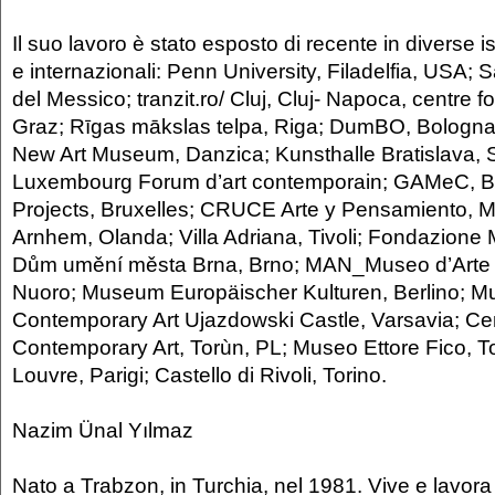
Il suo lavoro è stato esposto di recente in diverse is
e internazionali: Penn University, Filadelfia, USA; S
del Messico; tranzit.ro/ Cluj, Cluj- Napoca, centre f
Graz; Rīgas mākslas telpa, Riga; DumBO, Bolog
New Art Museum, Danzica; Kunsthalle Bratislava, 
Luxembourg Forum d’art contemporain; GAMeC, 
Projects, Bruxelles; CRUCE Arte y Pensamiento, 
Arnhem, Olanda; Villa Adriana, Tivoli; Fondazione
Dům umění města Brna, Brno; MAN_Museo d’Arte 
Nuoro; Museum Europäischer Kulturen, Berlino; M
Contemporary Art Ujazdowski Castle, Varsavia; Cen
Contemporary Art, Torùn, PL; Museo Ettore Fico, To
Louvre, Parigi; Castello di Rivoli, Torino.
Nazim Ünal Yılmaz
Nato a Trabzon, in Turchia, nel 1981. Vive e lavor