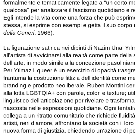
formalmente e tematicamente legate a "un certo mo
qualcosa" per analizzare il fascismo quotidiano e re
Egli intende la vita come una forza che può esprim
stessa, si esprime con esempi e getta il suo corpo ne
della Ceneri
, 1966).
La figurazione satirica nei dipinti di Nazim Ünal Yı
all’artista di avvicinarsi alla realtà come parte della
dell'arte, in modo simile alla concezione pasolinian
Per Yılmaz il queer è un esercizio di opacità trasg
frantuma la costruzione fittizia dell'identità come 
branding e prodotto neoliberale. Ruben Montini cer
alla lotta LGBTQIA+ con parole, colori e texture; util
linguistico dell'articolazione per rivelare e trasform
nascosta nelle espressioni quotidiane. Ogni tentativo
collega a un ritratto comunitario che richiede fluidit
artisti, neri d'amore, affrontano la società con il lor
nuova forma di giustizia, chiedendo un'azione di po