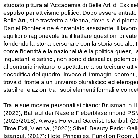
studiato pittura all'Accademia di Belle Arti di Eskise
espulso per attivismo politico. Dopo essere entrato
Belle Arti, si è trasferito a Vienna, dove si è diploma
Daniel Richter e ne è diventato assistente. Il lavor
equilibrio ragionevole tra il trattare questioni privat
fondendo la storia personale con la storia sociale. 
come l'identità e la nazionalità e la politica queer, i s
inquietanti e satirici, non sono didascalici, polemic
al contrario invitano lo spettatore a partecipare att
decodifica del quadro. Invece di immagini coerenti, 
trova di fronte a un universo pluralistico ed eteroge
stabilire relazioni tra i suoi elementi formali e concet
Tra le sue mostre personali si citano: Brusman in 
(2023); Ball auf der Nase e Fieberblasenmond PSM 
(2023/2018); Always Forward Galerist, Istanbul, (2
Time Exil, Vienna, (2020); Sibel´ Beauty Parlor Gal
Istanbul, (2017); Hotel Principles, Funktion Room,