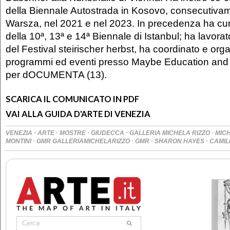
della Biennale Autostrada in Kosovo, consecutiv
Warsza, nel 2021 e nel 2023. In precedenza ha cu
della 10ª, 13ª e 14ª Biennale di Istanbul; ha lavora
del Festival steirischer herbst, ha coordinato e org
programmi ed eventi presso Maybe Education and
per dOCUMENTA (13).
SCARICA IL COMUNICATO IN PDF
VAI ALLA GUIDA D'ARTE DI VENEZIA
·
·
·
·
·
VENEZIA
ARTE
MOSTRE
GIUDECCA
GALLERIA MICHELA RIZZO
MIC
·
·
·
·
MONTINI
GMR GALLERIAMICHELARIZZO
GMR
SHARON HAYES
CAMIL