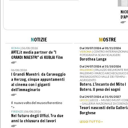
NICO
D'AP
N
OTIZIE
M
OSTRE
ROMA
| 06/08/2026
Dal 30/07/2026 al 01/11/2026
ARTE.it media partner de "I
VERONA
| CENTRO INTERNAZIONAL
FOTOGRAFIA SCAVI SCALIGERI
GRANDI MAESTRI" di KUBLAI Film
Dorothea Lange
Dal 24/07/2026 al 31/10/2026
PALERMO
| PALAZZO BELMONTE RIS
06/08/2026
PALERMO I PARCO ARCHEOLOGICO 
I Grandi Maestri: da Caravaggio
PAESAGGISTICO VALLE DEI TEMPLI -
a Herzog, cinque appuntamenti
AGRIGENTO
Botero. L’incanto del Mito I
al cinema con i giganti
Botero. Il peso dei sogni
dell'immaginario
Dal 24/07/2026 al 31/01/2027
LECCE
| LECCE – MUSEO MUST I CO
Il nuovo volto del museo fiorentino
– GALLERIA NAZIONALE DI COSENZ
Tesori nascosti della Galleri
">
FIRENZE
| 06/08/2026
Borghese
Nel futuro degli Uffizi. Tra due
anni la chiusura dei lavori
LEGGI TUTTO >