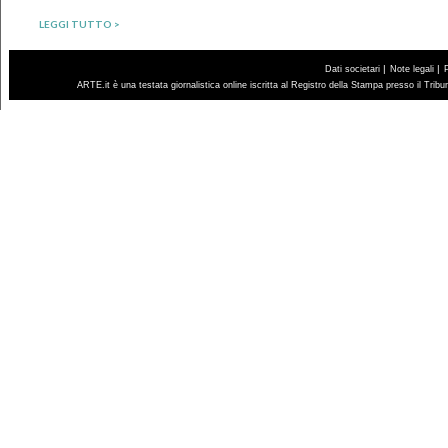
LEGGI TUTTO >
|
|
Dati societari
Note legali
ARTE.it è una testata giornalistica online iscritta al Registro della Stampa presso il Trib