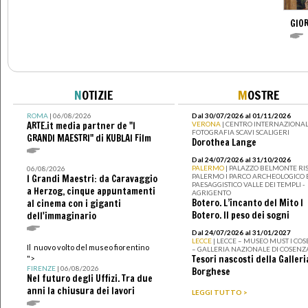
GIOR
N
OTIZIE
M
OSTRE
ROMA
| 06/08/2026
Dal 30/07/2026 al 01/11/2026
ARTE.it media partner de "I
VERONA
| CENTRO INTERNAZIONAL
FOTOGRAFIA SCAVI SCALIGERI
GRANDI MAESTRI" di KUBLAI Film
Dorothea Lange
Dal 24/07/2026 al 31/10/2026
PALERMO
| PALAZZO BELMONTE RIS
06/08/2026
PALERMO I PARCO ARCHEOLOGICO 
I Grandi Maestri: da Caravaggio
PAESAGGISTICO VALLE DEI TEMPLI -
a Herzog, cinque appuntamenti
AGRIGENTO
Botero. L’incanto del Mito I
al cinema con i giganti
Botero. Il peso dei sogni
dell'immaginario
Dal 24/07/2026 al 31/01/2027
LECCE
| LECCE – MUSEO MUST I CO
Il nuovo volto del museo fiorentino
– GALLERIA NAZIONALE DI COSENZ
Tesori nascosti della Galleri
">
FIRENZE
| 06/08/2026
Borghese
Nel futuro degli Uffizi. Tra due
anni la chiusura dei lavori
LEGGI TUTTO >