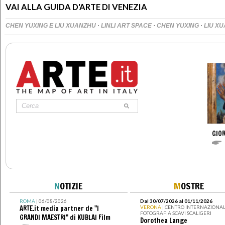
VAI ALLA GUIDA D'ARTE DI VENEZIA
·
·
·
CHEN YUXING E LIU XUANZHU
LINLI ART SPACE
CHEN YUXING
LIU X
GIOR
N
OTIZIE
M
OSTRE
ROMA
| 06/08/2026
Dal 30/07/2026 al 01/11/2026
ARTE.it media partner de "I
VERONA
| CENTRO INTERNAZIONAL
FOTOGRAFIA SCAVI SCALIGERI
GRANDI MAESTRI" di KUBLAI Film
Dorothea Lange