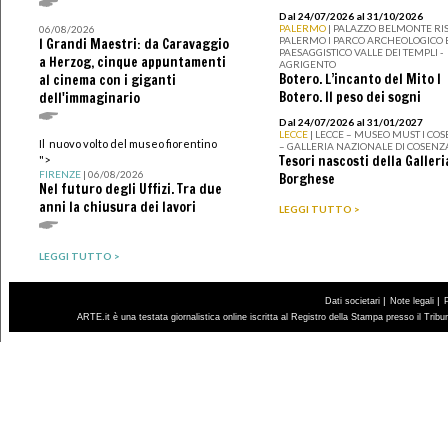
Dal 24/07/2026 al 31/10/2026
PALERMO
| PALAZZO BELMONTE RIS
06/08/2026
PALERMO I PARCO ARCHEOLOGICO 
I Grandi Maestri: da Caravaggio
PAESAGGISTICO VALLE DEI TEMPLI -
a Herzog, cinque appuntamenti
AGRIGENTO
Botero. L’incanto del Mito I
al cinema con i giganti
Botero. Il peso dei sogni
dell'immaginario
Dal 24/07/2026 al 31/01/2027
LECCE
| LECCE – MUSEO MUST I CO
Il nuovo volto del museo fiorentino
– GALLERIA NAZIONALE DI COSENZ
Tesori nascosti della Galleri
">
FIRENZE
| 06/08/2026
Borghese
Nel futuro degli Uffizi. Tra due
anni la chiusura dei lavori
LEGGI TUTTO >
LEGGI TUTTO >
|
|
Dati societari
Note legali
ARTE.it è una testata giornalistica online iscritta al Registro della Stampa presso il Trib