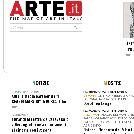
ANTO
(POL
N
OTIZIE
M
OSTRE
ROMA
| 06/08/2026
Dal 30/07/2026 al 01/11/2026
ARTE.it media partner de "I
VERONA
| CENTRO INTERNAZIONAL
FOTOGRAFIA SCAVI SCALIGERI
GRANDI MAESTRI" di KUBLAI Film
Dorothea Lange
Dal 24/07/2026 al 31/10/2026
PALERMO
| PALAZZO BELMONTE RIS
06/08/2026
PALERMO I PARCO ARCHEOLOGICO 
I Grandi Maestri: da Caravaggio
PAESAGGISTICO VALLE DEI TEMPLI -
a Herzog, cinque appuntamenti
AGRIGENTO
Botero. L’incanto del Mito I
al cinema con i giganti