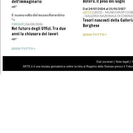
Botero. Il peso dei sogni
dell'immaginario
Dal 24/07/2026 al 31/01/2027
LECCE
| LECCE – MUSEO MUST I CO
Il nuovo volto del museo fiorentino
– GALLERIA NAZIONALE DI COSENZ
Tesori nascosti della Galleri
">
FIRENZE
| 06/08/2026
Borghese
Nel futuro degli Uffizi. Tra due
anni la chiusura dei lavori
LEGGI TUTTO >
LEGGI TUTTO >
|
|
Dati societari
Note legali
ARTE.it è una testata giornalistica online iscritta al Registro della Stampa presso il Trib