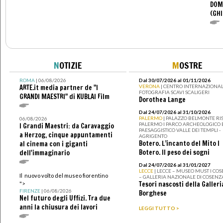
DOM
(GHI
N
OTIZIE
M
OSTRE
ROMA
| 06/08/2026
Dal 30/07/2026 al 01/11/2026
ARTE.it media partner de "I
VERONA
| CENTRO INTERNAZIONAL
FOTOGRAFIA SCAVI SCALIGERI
GRANDI MAESTRI" di KUBLAI Film
Dorothea Lange
Dal 24/07/2026 al 31/10/2026
PALERMO
| PALAZZO BELMONTE RIS
06/08/2026
PALERMO I PARCO ARCHEOLOGICO 
I Grandi Maestri: da Caravaggio
PAESAGGISTICO VALLE DEI TEMPLI -
a Herzog, cinque appuntamenti
AGRIGENTO
Botero. L’incanto del Mito I
al cinema con i giganti
Botero. Il peso dei sogni
dell'immaginario
Dal 24/07/2026 al 31/01/2027
LECCE
| LECCE – MUSEO MUST I CO
Il nuovo volto del museo fiorentino
– GALLERIA NAZIONALE DI COSENZ
Tesori nascosti della Galleri
">
FIRENZE
| 06/08/2026
Borghese
Nel futuro degli Uffizi. Tra due
anni la chiusura dei lavori
LEGGI TUTTO >