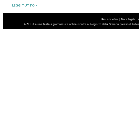
LEGGI TUTTO >
|
|
Dati societari
Note legali
ARTE.it è una testata giornalistica online iscritta al Registro della Stampa presso il Trib