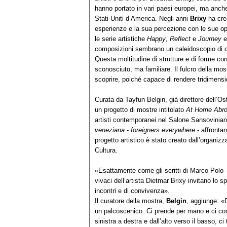
hanno portato in vari paesi europei, ma anche
Stati Uniti d’America. Negli anni
Brixy
ha cre
esperienze e la sua percezione con le sue ope
le serie artistiche
Happy
,
Reflect
e
Journey
e
composizioni sembrano un caleidoscopio di col
Questa moltitudine di strutture e di forme co
sconosciuto, ma familiare. Il fulcro della most
scoprire, poiché capace di rendere tridimensio
Curata da Tayfun Belgin, già direttore dell’
un progetto di mostre intitolato
At Home Abr
artisti contemporanei nel Salone Sansovinian
veneziana
-
foreigners everywhere
- affrontan
progetto artistico è stato creato dall’organizz
Cultura.
«Esattamente come gli scritti di Marco Polo
vivaci dell’artista Dietmar Brixy invitano lo 
incontri e di convivenza».
Il curatore della mostra,
Belgin
, aggiunge: «
un palcoscenico. Ci prende per mano e ci con
sinistra a destra e dall’alto verso il basso, c