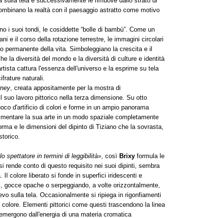
lica sulla tela e successivamente le rimuove dallo strato di
combinano la realtà con il paesaggio astratto come motivo
o i suoi tondi, le cosiddette “bolle di bambù”. Come un
 e il corso della rotazione terrestre, le immagini circolari
o permanente della vita. Simboleggiano la crescita e il
e la diversità del mondo e la diversità di culture e identità
tista cattura l'essenza dell'universo e la esprime su tela
ifrature naturali.
rney
, creata appositamente per la mostra di
il suo lavoro pittorico nella terza dimensione. Su otto
fuoco d'artificio di colori e forme in un ampio panorama
perimentare la sua arte in un modo spaziale completamente
orma e le dimensioni del dipinto di Tiziano che la sovrasta,
storico.
 spettatore in termini di leggibilità»
, così
Brixy
formula le
i rende conto di questo requisito nei suoi dipinti, sembra
Il colore liberato si fonde in superfici iridescenti e
ti, gocce opache o serpeggiando, a volte orizzontalmente,
lievo sulla tela. Occasionalmente si ripiega in rigonfiamenti
 di colore. Elementi pittorici come questi trascendono la linea
e emergono dall'energia di una materia cromatica