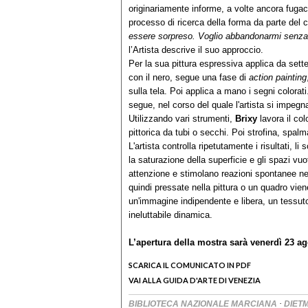
originariamente informe, a volte ancora fugace
processo di ricerca della forma da parte del 
essere sorpreso. Voglio abbandonarmi senza 
l’Artista descrive il suo approccio.
Per la sua pittura espressiva applica da sette 
con il nero, segue una fase di
action painting
sulla tela. Poi applica a mano i segni colorat
segue, nel corso del quale l'artista si impeg
Utilizzando vari strumenti,
Brixy
lavora il col
pittorica da tubi o secchi. Poi strofina, spal
L'artista controlla ripetutamente i risultati, li
la saturazione della superficie e gli spazi vuoti
attenzione e stimolano reazioni spontanee ne
quindi pressate nella pittura o un quadro viene
un'immagine indipendente e libera, un tessuto
ineluttabile dinamica.
L’apertura della mostra sarà venerdì 23 ag
SCARICA IL COMUNICATO IN PDF
VAI ALLA GUIDA D'ARTE DI VENEZIA
·
BIBLIOTECA NAZIONALE MARCIANA
DIET