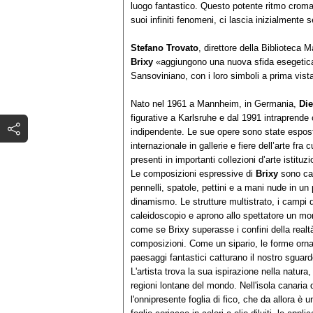
luogo fantastico. Questo potente ritmo cromati
suoi infiniti fenomeni, ci lascia inizialmente 
Stefano Trovato
, direttore della Biblioteca
Brixy
«aggiungono una nuova sfida esegetica, 
Sansoviniano, con i loro simboli a prima vista
Nato nel 1961 a Mannheim, in Germania,
Die
figurative a Karlsruhe e dal 1991 intraprende
indipendente. Le sue opere sono state esposte
internazionale in gallerie e fiere dell’arte fr
presenti in importanti collezioni d’arte istituzi
Le composizioni espressive di
Brixy
sono car
pennelli, spatole, pettini e a mani nude in u
dinamismo. Le strutture multistrato, i campi 
caleidoscopio e aprono allo spettatore un mo
come se Brixy superasse i confini della realtà
composizioni. Come un sipario, le forme orname
paesaggi fantastici catturano il nostro sguard
L'artista trova la sua ispirazione nella natur
regioni lontane del mondo. Nell'isola canaria 
l'onnipresente foglia di fico, che da allora è u