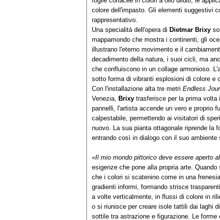
foglie coriacee in colori a olio diluiti, le app
colore dell'impasto. Gli elementi suggestivi 
rappresentativo.
Una specialità dell'opera di
Dietmar Brixy
son
mappamondo che mostra i continenti, gli oceani
illustrano l'eterno movimento e il cambiament
decadimento della natura, i suoi cicli, ma anch
che confluiscono in un collage armonioso. L'ar
sotto forma di vibranti esplosioni di colore e c
Con l'installazione alta tre metri
Endless Jou
Venezia,
Brixy
trasferisce per la prima volta 
pannelli, l'artista accende un vero e proprio 
calpestabile, permettendo ai visitatori di s
nuovo. La sua pianta ottagonale riprende la f
entrando così in dialogo con il suo ambiente 
«Il mio mondo pittorico deve essere aperto allo
esigenze che pone alla propria arte. Quando s
che i colori si scatenino come in una frenesia. 
gradienti informi, formando strisce trasparen
a volte verticalmente, in flussi di colore in ri
o si riunisce per creare isole tattili dai laghi
sottile tra astrazione e figurazione. Le form