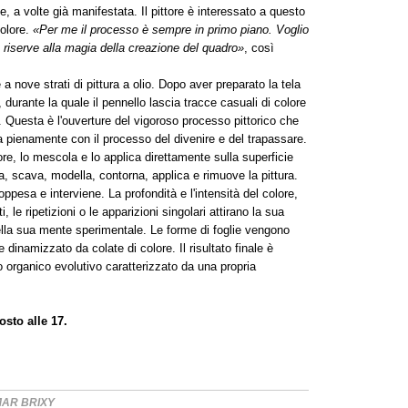
, a volte già manifestata. Il pittore è interessato a questo
colore.
«Per me il processo è sempre in primo piano. Voglio
riserve alla magia della creazione del quadro»
, così
a nove strati di pittura a olio. Dopo aver preparato la tela
, durante la quale il pennello lascia tracce casuali di colore
i. Questa è l'ouverture del vigoroso processo pittorico che
na pienamente con il processo del divenire e del trapassare.
ore, lo mescola e lo applica direttamente sulla superficie
ma, scava, modella, contorna, applica e rimuove la pittura.
 soppesa e interviene. La profondità e l'intensità del colore,
, le ripetizioni o le apparizioni singolari attirano la sua
lla sua mente sperimentale. Le forme di foglie vengono
 dinamizzato da colate di colore. Il risultato finale è
 organico evolutivo caratterizzato da una propria
osto alle 17.
MAR BRIXY