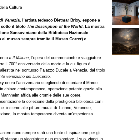
della Cultura
 di Venezia
, l’artista tedesco Dietmar Brixy, espone a
sotto il titolo
The Description of the World
. La mostra
alone Sansoviniano della Biblioteca Nazionale
a al museo sempre tramite il Museo Correr) e
imento a
Il Milione
, l’opera del commerciante e viaggiatore
e il 700° anniversario della morte e la cui figura è
llestita nel sontuoso Palazzo Ducale a Venezia, dal titolo
ante veneziano del Duecento
.
xy
onora l’anniversario scegliendo di ricordare il Marco
 in chiave contemporanea, operazione potente grazie alla
i Mannheim affida alle cromie delle sue opere.
sentazione la collezione della prestigiosa biblioteca con i
e: insieme alle pitture murali di Tiziano, Veronese,
eneziano, la mostra temporanea diventa un’esperienza
straniere sono sempre stati una fonte di ispirazione per gli
li stesso un viaggiatore e un esploratore. I suoi viaggi lo