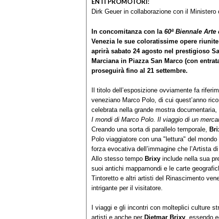
ENTI PROMOTORI:
Dirk Geuer in collaborazione con il Ministero 
In concomitanza con la
60ª Biennale Arte
Venezia le sue coloratissime opere riunite 
aprirà sabato 24 agosto nel prestigioso S
Marciana in Piazza San Marco (con entrat
proseguirà fino al 21 settembre.
Il titolo dell’esposizione ovviamente fa rifer
veneziano Marco Polo, di cui quest’anno ricorr
celebrata nella grande mostra documentaria, a
I mondi di Marco Polo. Il viaggio di un merc
Creando una sorta di parallelo temporale,
Bri
Polo viaggiatore con una "lettura" del mondo
forza evocativa dell’immagine che l’Artista d
Allo stesso tempo
Brixy
include nella sua pre
suoi antichi mappamondi e le carte geografich
Tintoretto e altri artisti del Rinascimento v
intrigante per il visitatore.
I viaggi e gli incontri con molteplici culture 
artisti e anche per
Dietmar Brixy
, essendo eg