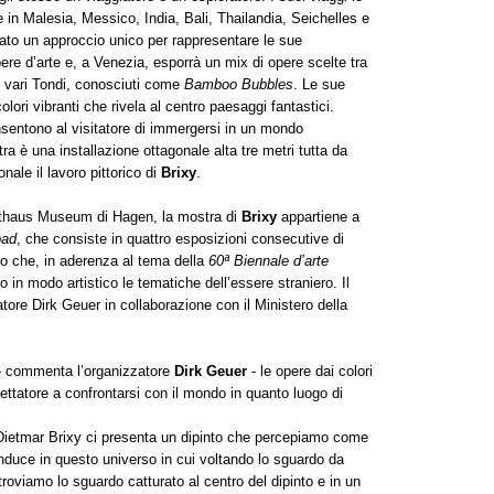
 in Malesia, Messico, India, Bali, Thailandia, Seichelles e
ato un approccio unico per rappresentare le sue
re d’arte e, a Venezia, esporrà un mix di opere scelte tra
 vari Tondi, conosciuti come
Bamboo Bubbles
. Le sue
ori vibranti che rivela al centro paesaggi fantastici.
nsentono al visitatore di immergersi in un mondo
ra è una installazione ottagonale alta tre metri tutta da
nale il lavoro pittorico di
Brixy
.
Osthaus Museum di Hagen, la mostra di
Brixy
appartiene a
oad
, che consiste in quattro esposizioni consecutive di
o che, in aderenza al tema della
60ª Biennale d’arte
o in modo artistico le tematiche dell’essere straniero. Il
atore Dirk Geuer in collaborazione con il Ministero della
-
commenta l’organizzatore
Dirk Geuer
- le opere dai colori
spettatore a confrontarsi con il mondo in quanto luogo di
Dietmar Brixy ci presenta un dipinto che percepiamo come
duce in questo universo in cui voltando lo sguardo da
i troviamo lo sguardo catturato al centro del dipinto e in un