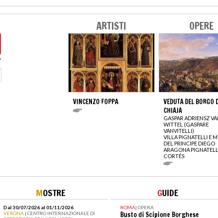
ARTISTI
OPERE
VINCENZO FOPPA
VEDUTA DEL BORGO D
CHIAJA
GASPAR ADRIENSZ VA
WITTEL (GASPARE
VANVITELLI)
VILLA PIGNATELLI E 
DEL PRINCIPE DIEGO
ARAGONA PIGNATELL
CORTÉS
M
OSTRE
G
UIDE
Dal 30/07/2026 al 01/11/2026
ROMA
|
OPERA
VERONA
| CENTRO INTERNAZIONALE DI
Busto di Scipione Borghese