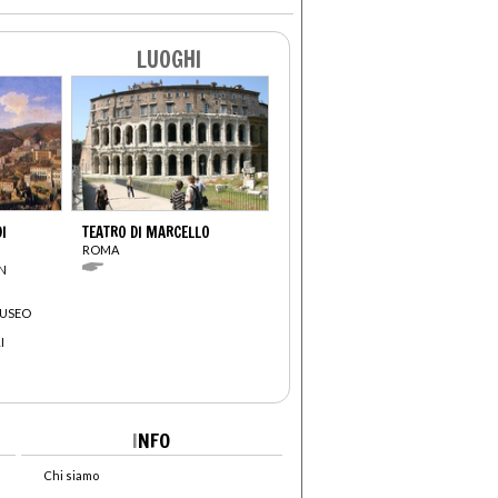
LUOGHI
I
TEATRO DI MARCELLO
ROMA
N
MUSEO
I
I
NFO
Chi siamo