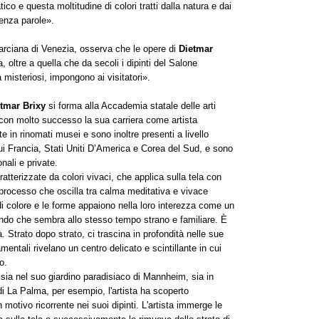
co e questa moltitudine di colori tratti dalla natura e dai
senza parole».
 Marciana di Venezia, osserva che le opere di
Dietmar
oltre a quella che da secoli i dipinti del Salone
 misteriosi, impongono ai visitatori».
tmar Brixy
si forma alla Accademia statale delle arti
 con molto successo la sua carriera come artista
 in rinomati musei e sono inoltre presenti a livello
a cui Francia, Stati Uniti D’America e Corea del Sud, e sono
onali e private.
atterizzate da colori vivaci, che applica sulla tela con
n processo che oscilla tra calma meditativa e vivace
di colore e le forme appaiono nella loro interezza come un
ndo che sembra allo stesso tempo strano e familiare. È
. Strato dopo strato, ci trascina in profondità nelle sue
ntali rivelano un centro delicato e scintillante in cui
o.
a, sia nel suo giardino paradisiaco di Mannheim, sia in
di La Palma, per esempio, l'artista ha scoperto
n motivo ricorrente nei suoi dipinti. L'artista immerge le