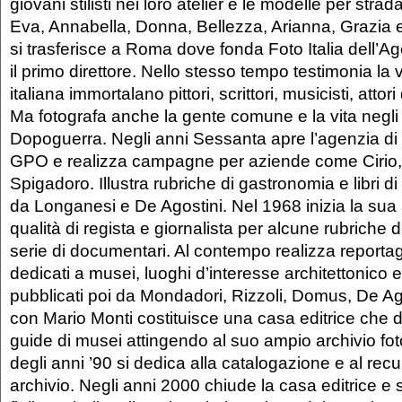
giovani stilisti nei loro atelier e le modelle per stra
Eva, Annabella, Donna, Bellezza, Arianna, Grazia 
si trasferisce a Roma dove fonda Foto Italia dell’Age
il primo direttore. Nello stesso tempo testimonia la v
italiana immortalano pittori, scrittori, musicisti, attor
Ma fotografa anche la gente comune e la vita negli
Dopoguerra. Negli anni Sessanta apre l’agenzia di 
GPO e realizza campagne per aziende come Cirio, 
Spigadoro. Illustra rubriche di gastronomia e libri di
da Longanesi e De Agostini. Nel 1968 inizia la sua at
qualità di regista e giornalista per alcune rubriche
serie di documentari. Al contempo realizza reportag
dedicati a musei, luoghi d’interesse architettonico 
pubblicati poi da Mondadori, Rizzoli, Domus, De Ag
con Mario Monti costituisce una casa editrice che 
guide di musei attingendo al suo ampio archivio foto
degli anni ’90 si dedica alla catalogazione e al rec
archivio. Negli anni 2000 chiude la casa editrice e 