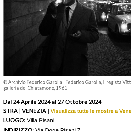
© Archivio Federico Garolla
|
Federico Garolla, Il regista Vit
galleria del Chiatamone, 1961
Dal 24 Aprile 2024 al 27 Ottobre 2024
STRA | VENEZIA
|
Visualizza tutte le mostre a Ven
LUOGO:
Villa Pisani
INDIRIZZO:
Via Doge Pisani 7