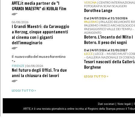
ARTE.it media partner de "I
VERONA
| CENTRO INTERNAZIONAL
FOTOGRAFIA SCAVI SCALIGERI
GRANDI MAESTRI" di KUBLAI Film
Dorothea Lange
Dal 24/07/2026 al 31/10/2026
PALERMO
| PALAZZO BELMONTE RIS
06/08/2026
PALERMO I PARCO ARCHEOLOGICO 
I Grandi Maestri: da Caravaggio
PAESAGGISTICO VALLE DEI TEMPLI -
a Herzog, cinque appuntamenti
AGRIGENTO
Botero. L’incanto del Mito I
al cinema con i giganti
Botero. Il peso dei sogni
dell'immaginario
Dal 24/07/2026 al 31/01/2027
LECCE
| LECCE – MUSEO MUST I CO
Il nuovo volto del museo fiorentino
– GALLERIA NAZIONALE DI COSENZ
Tesori nascosti della Galleri
">
FIRENZE
| 06/08/2026
Borghese
Nel futuro degli Uffizi. Tra due
anni la chiusura dei lavori
LEGGI TUTTO >
LEGGI TUTTO >
|
|
Dati societari
Note legali
ARTE.it è una testata giornalistica online iscritta al Registro della Stampa presso il Trib