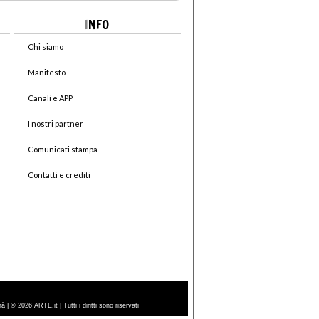
I
NFO
Chi siamo
Manifesto
Canali e APP
I nostri partner
Comunicati stampa
Contatti e crediti
| © 2026 ARTE.it | Tutti i diritti sono riservati