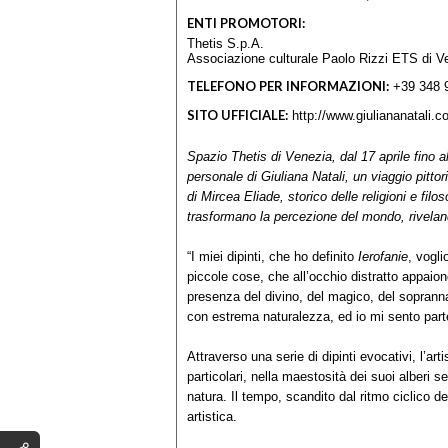
ENTI PROMOTORI:
Thetis S.p.A.
Associazione culturale Paolo Rizzi ETS di V
TELEFONO PER INFORMAZIONI:
+39 348 
SITO UFFICIALE:
http://www.giuliananatali.
Spazio Thetis di Venezia, dal 17 aprile fino
personale di Giuliana Natali, un viaggio pittori
di Mircea Eliade, storico delle religioni e filo
trasformano la percezione del mondo, riveland
“I miei dipinti, che ho definito
Ierofanie
, vogl
piccole cose, che all’occhio distratto appaiono
presenza del divino, del magico, del soprann
con estrema naturalezza, ed io mi sento par
Attraverso una serie di dipinti evocativi, l’arti
particolari, nella maestosità dei suoi alberi s
natura. Il tempo, scandito dal ritmo ciclico d
artistica.