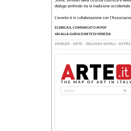
Shiva
, simbolo della ciclicità cosmica e del
dialogo profondo tra la tradizione occidentale 
L’evento è in collaborazione con l’Associazi
SCARICA IL COMUNICATO IN PDF
VAI ALLA GUIDA D'ARTE DI VENEZIA
·
·
·
VENEZIA
ARTE
GIULIANA NATALI
ASTRA