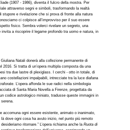
liade (1907 - 1986), diventa il fulcro della mostra. Per
iale attraverso segni e simboli, trasformando la realtà
di stupore e rivelazione che si prova di fronte alla natura
nosciamo ci colpisce all’improvviso per il suo essere
spetto fisico. Sembra volerci rivelare un segreto, una
invita a riscoprire il legame profondo tra uomo e natura, in
 Giuliana Natali donerà alla collezione permanente di
nel 2016. Si tratta di un’opera multipla composta da una
si tra due lastre di plexiglass. I cerchi - otto in totale, di
no costellazioni impalpabili, intrecciate tra la luce diafana
i traforate. L’opera affonda le sue radici nella simbologia
 facciata di Santa Maria Novella a Firenze, progettata da
da un codice astrologico miniato, tradusse queste immagini in
a serena.
 che accomuna ogni essere esistente, animato o inanimato,
ci là dove ogni cosa ha avuto inizio, nel punto più remoto
desideriamo ritornare.” L’opera richiama anche la
Ruota di