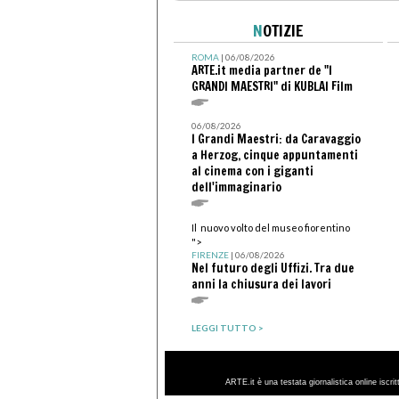
N
OTIZIE
ROMA
| 06/08/2026
ARTE.it media partner de "I
GRANDI MAESTRI" di KUBLAI Film
06/08/2026
I Grandi Maestri: da Caravaggio
a Herzog, cinque appuntamenti
al cinema con i giganti
dell'immaginario
Il nuovo volto del museo fiorentino
">
FIRENZE
| 06/08/2026
Nel futuro degli Uffizi. Tra due
anni la chiusura dei lavori
LEGGI TUTTO >
ARTE.it è una testata giornalistica online iscri