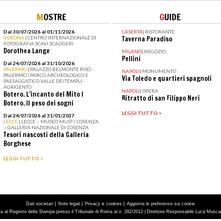
M
OSTRE
G
UIDE
Dal 30/07/2026 al 01/11/2026
CASERTA
|
RISTORANTE
VERONA
| CENTRO INTERNAZIONALE DI
Taverna Paradiso
FOTOGRAFIA SCAVI SCALIGERI
Dorothea Lange
MILANO
|
NEGOZIO
Pellini
Dal 24/07/2026 al 31/10/2026
PALERMO
| PALAZZO BELMONTE RISO -
NAPOLI
|
MONUMENTO
PALERMO I PARCO ARCHEOLOGICO E
Via Toledo e quartieri spagnoli
PAESAGGISTICO VALLE DEI TEMPLI -
AGRIGENTO
NAPOLI
|
OPERA
Botero. L’incanto del Mito I
Ritratto di san Filippo Neri
Botero. Il peso dei sogni
LEGGI TUTTO >
Dal 24/07/2026 al 31/01/2027
LECCE
| LECCE – MUSEO MUST I COSENZA
– GALLERIA NAZIONALE DI COSENZA
Tesori nascosti della Galleria
Borghese
LEGGI TUTTO >
|
|
e
|
Dati societari
Note legali
Privacy
cookies
Aggiorna le preferenze sui cookie
tta al Registro della Stampa presso il Tribunale di Roma al n. 292/2012 | Direttore Responsabile Luca Muscarà 