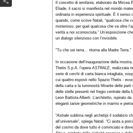
Il concetto di
ierofania
, elaborato da Mircea E
Eliade, il sacro si manifesta nel mondo mater
ordinaria in esperienza spirituale. È il senso 
quando, come scrive Natali, “qualcosa che co
misterioso, per quel qualcosa che va oltre l’a
verità a noi sconosciuta.” Un’esposizione che 
un dialogo silenzioso con l’invisibile.
"Tu che sei terra… ritorna alla Madre Terra."
In occasione dell’inaugurazione della mostra,
Thetis S.p.A. l’opera
ASTRALE
, realizzata 
serie di cerchi di carta bianca intagliata, sospe
cui quattro esposti nello Spazio Thetis - evoca
della carta e la luminosità filtrante delle part
delle stelle presenti nel fregio centrale della
Leon Battista Alberti. L’architetto, ispirato 
eleganti tarsie geometriche in marmo e pietr
“
Astrale
sublima negli archetipi il sodalizio
all’universale”, spiega Natali. “Ci aiuta a por
del cosmo da dove tutto è cominciato e dove 