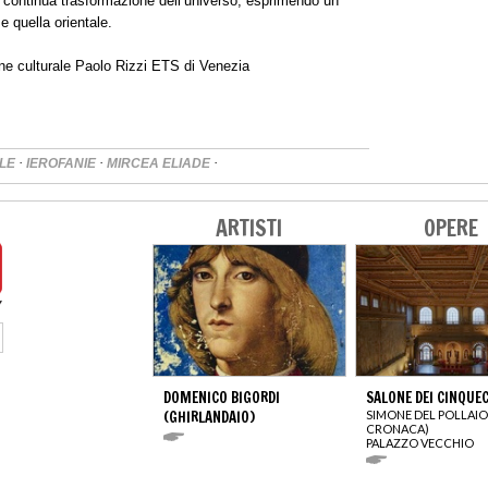
la continua trasformazione dell’universo, esprimendo un
e quella orientale.
one culturale Paolo Rizzi ETS di Venezia
·
·
·
LE
IEROFANIE
MIRCEA ELIADE
ARTISTI
OPERE
DOMENICO BIGORDI
SALONE DEI CINQUE
(GHIRLANDAIO)
SIMONE DEL POLLAIO
CRONACA)
PALAZZO VECCHIO