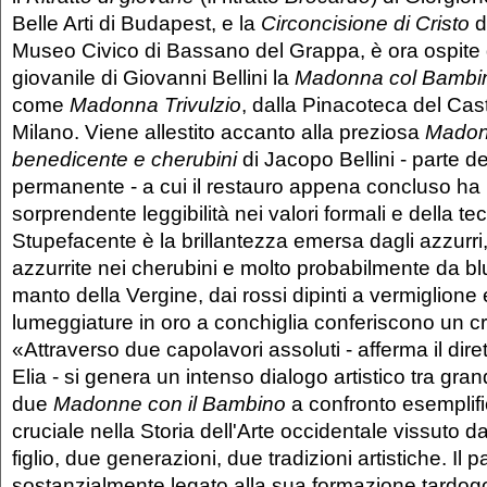
Belle Arti di Budapest, e la
Circoncisione di Cristo
d
Museo Civico di Bassano del Grappa, è ora ospite 
giovanile di Giovanni Bellini la
Madonna col Bambi
come
Madonna Trivulzio
, dalla Pinacoteca del Cas
Milano. Viene allestito accanto alla preziosa
Madon
benedicente e cherubini
di Jacopo Bellini - parte d
permanente - a cui il restauro appena concluso ha r
sorprendente leggibilità nei valori formali e della te
Stupefacente è la brillantezza emersa dagli azzurri, 
azzurrite nei cherubini e molto probabilmente da bl
manto della Vergine, dai rossi dipinti a vermiglione e
lumeggiature in oro a conchiglia conferiscono un cre
«Attraverso due capolavori assoluti - afferma il dire
Elia - si genera un intenso dialogo artistico tra gran
due
Madonne con il Bambino
a confronto esempli
cruciale nella Storia dell'Arte occidentale vissuto 
figlio, due generazioni, due tradizioni artistiche. Il
sostanzialmente legato alla sua formazione tardogoti