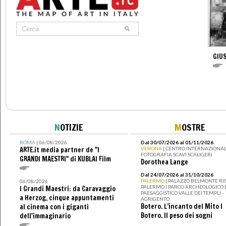
GIUS
N
OTIZIE
M
OSTRE
ROMA
| 06/08/2026
Dal 30/07/2026 al 01/11/2026
ARTE.it media partner de "I
VERONA
| CENTRO INTERNAZIONAL
FOTOGRAFIA SCAVI SCALIGERI
GRANDI MAESTRI" di KUBLAI Film
Dorothea Lange
Dal 24/07/2026 al 31/10/2026
PALERMO
| PALAZZO BELMONTE RIS
06/08/2026
PALERMO I PARCO ARCHEOLOGICO 
I Grandi Maestri: da Caravaggio
PAESAGGISTICO VALLE DEI TEMPLI -
a Herzog, cinque appuntamenti
AGRIGENTO
Botero. L’incanto del Mito I
al cinema con i giganti
Botero. Il peso dei sogni
dell'immaginario