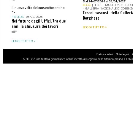
Dal 24/07/2026 al 31/01/2027
LECCE
| LECCE – MUSEO MUST I CO
Il nuovo volto del museo fiorentino
– GALLERIA NAZIONALE DI COSENZ
Tesori nascosti della Galleri
">
FIRENZE
| 06/08/2026
Borghese
Nel futuro degli Uffizi. Tra due
anni la chiusura dei lavori
LEGGI TUTTO >
LEGGI TUTTO >
|
|
Dati societari
Note legali
ARTE.it è una testata giornalistica online iscritta al Registro della Stampa presso il Trib