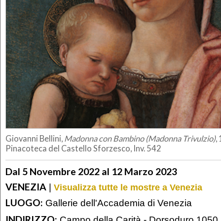
Giovanni Bellini,
Madonna con Bambino (Madonna Trivulzio)
,
Pinacoteca del Castello Sforzesco, Inv. 542
Dal 5 Novembre 2022 al 12 Marzo 2023
VENEZIA
|
Visualizza tutte le mostre a Venezia
LUOGO:
Gallerie dell'Accademia di Venezia
INDIRIZZO:
Campo della Carità - Dorsoduro 1050