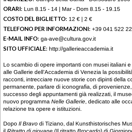
ORARI:
Lun 8.15 - 14 | Mar - Dom 8.15 - 19.15
COSTO DEL BIGLIETTO:
12 € | 2 €
TELEFONO PER INFORMAZIONI:
+39 041 522 2
E-MAIL INFO:
ga-ave@cultura.gov.it
SITO UFFICIALE:
http://gallerieaccademia.it
Lo scambio di opere importanti con musei italiani e 
alle Gallerie dell’Accademia di Venezia la possibilit
racconti, intrecciare nuove storie con dipinti della c
permanente, parlare di iconografia, di provenienze, di
successo degli appuntamenti già realizzati, il muse
nuovo programma
Nelle Gallerie
, dedicato alle occ
relazione tra opere e istituzioni.
Dopo
Il Bravo
di Tiziano, dal Kunsthistorisches M
il
Ritratto di giovane
(Il ritratto
Brocardo
) di Giorgio