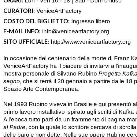
ORARI:
Lun - Ven 10 - 18 | Sab - Dom chiuso
CURATORI:
VeniceArtFactory
COSTO DEL BIGLIETTO:
Ingresso libero
E-MAIL INFO:
info@veniceartfactory.org
SITO UFFICIALE:
http://www.veniceartfactory.org
In occasione del centenario della morte di Franz K
VeniceArtFactory ha il piacere di invitarvi all'inaug
mostra personale di Silvano Rubino
Progetto Kafka.
segno
, che si terrà il 20 gennaio a partire dalle 1
Spazio Arte Contemporanea.
Nel 1993 Rubino viveva in Brasile e qui presentò al
primo lavoro installativo ispirato agli scritti di Kafka 
All'epoca tutto partì da un frammento di pagina man
al Padre
, con la quale lo scrittore cercava di scrolla
delle parole non dette. Nelle sue opere Rubino cerc