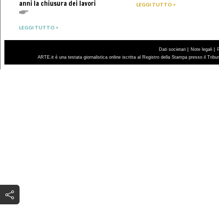
anni la chiusura dei lavori
LEGGI TUTTO >
LEGGI TUTTO >
|
|
Dati societari
Note legali
ARTE.it è una testata giornalistica online iscritta al Registro della Stampa presso il Trib