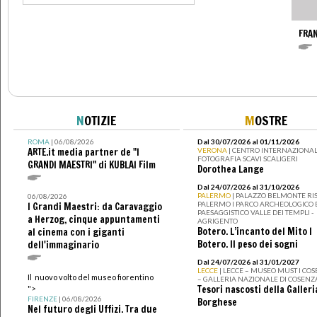
FRA
N
OTIZIE
M
OSTRE
ROMA
| 06/08/2026
Dal 30/07/2026 al 01/11/2026
ARTE.it media partner de "I
VERONA
| CENTRO INTERNAZIONAL
FOTOGRAFIA SCAVI SCALIGERI
GRANDI MAESTRI" di KUBLAI Film
Dorothea Lange
Dal 24/07/2026 al 31/10/2026
PALERMO
| PALAZZO BELMONTE RIS
06/08/2026
PALERMO I PARCO ARCHEOLOGICO 
I Grandi Maestri: da Caravaggio
PAESAGGISTICO VALLE DEI TEMPLI -
a Herzog, cinque appuntamenti
AGRIGENTO
Botero. L’incanto del Mito I
al cinema con i giganti
Botero. Il peso dei sogni
dell'immaginario
Dal 24/07/2026 al 31/01/2027
LECCE
| LECCE – MUSEO MUST I CO
Il nuovo volto del museo fiorentino
– GALLERIA NAZIONALE DI COSENZ
Tesori nascosti della Galleri
">
FIRENZE
| 06/08/2026
Borghese
Nel futuro degli Uffizi. Tra due