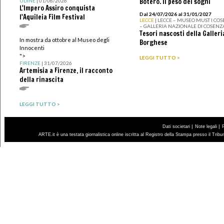
Botero. Il peso dei sogni
UDINE
| 01/08/2026
L'Impero Assiro conquista
Dal 24/07/2026 al 31/01/2027
l'Aquileia Film Festival
LECCE
| LECCE – MUSEO MUST I CO
– GALLERIA NAZIONALE DI COSENZ
Tesori nascosti della Galleri
In mostra da ottobre al Museo degli
Borghese
Innocenti
">
LEGGI TUTTO >
FIRENZE
| 31/07/2026
Artemisia a Firenze, il racconto
della rinascita
LEGGI TUTTO >
|
|
Dati societari
Note legali
ARTE.it è una testata giornalistica online iscritta al Registro della Stampa presso il Trib