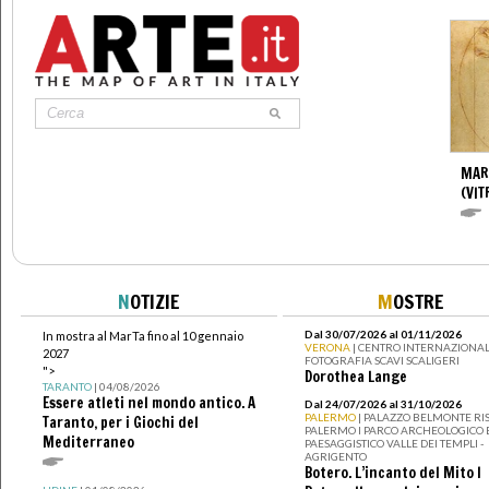
MAR
(VIT
N
OTIZIE
M
OSTRE
Dal 30/07/2026 al 01/11/2026
In mostra al MarTa fino al 10 gennaio
VERONA
| CENTRO INTERNAZIONAL
2027
FOTOGRAFIA SCAVI SCALIGERI
">
Dorothea Lange
TARANTO
| 04/08/2026
Essere atleti nel mondo antico. A
Dal 24/07/2026 al 31/10/2026
PALERMO
| PALAZZO BELMONTE RIS
Taranto, per i Giochi del
PALERMO I PARCO ARCHEOLOGICO 
Mediterraneo
PAESAGGISTICO VALLE DEI TEMPLI -
AGRIGENTO
Botero. L’incanto del Mito I