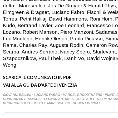
detto il Marescalco, Jos De Gruyter & Harald Thys,
Elmgreen & Dragset, Luciano Fabro, Fischli & Weis
Torres, Petrit Halilaj, David Hammons, Roni Horn, P
Kudo, Bertrand Lavier, Zoe Leonard, Francesco Lo
Lozano, Robert Manson, Piero Manzoni, Sadamas
Luc Moulène, Henrik Olesen, Pablo Picasso, Sigma
Rama, Charles Ray, Auguste Rodin, Cameron Rowl
Scarpa, Andres Serrano, Nancy Spero, Sturtevant, 
Szapocznikow, Paul Thek, Danh Vo, David Wojnaro
Wong
SCARICA IL COMUNICATO IN PDF
VAI ALLA GUIDA D'ARTE DI VENEZIA
·
·
·
GIOVANNI BELLINI
LUCIANO FABRO
MARCEL BROODTHAERS
PUNTA 
·
·
·
CONSTANTIN BRANCUSI
LEONOR ANTUNES
JULIE AULT
NAIRY BAG
·
·
·
BUONCONSIGLIO
DETTO IL MARESCALCO
HUBERT DUPRAT