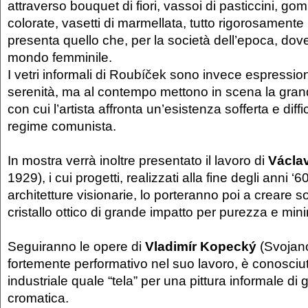
attraverso bouquet di fiori, vassoi di pasticcini, gomi
colorate, vasetti di marmellata, tutto rigorosamente 
presenta quello che, per la società dell’epoca, dov
mondo femminile.
I vetri informali di Roubíček sono invece espressione
serenità, ma al contempo mettono in scena la gran
con cui l’artista affronta un’esistenza sofferta e diffi
regime comunista.
In mostra verrà inoltre presentato il lavoro di
Václav
1929), i cui progetti, realizzati alla fine degli anni ‘6
architetture visionarie, lo porteranno poi a creare so
cristallo ottico di grande impatto per purezza e min
Seguiranno le opere di
Vladimír Kopecký
(Svojan
fortemente performativo nel suo lavoro, è conosciut
industriale quale “tela” per una pittura informale d
cromatica.