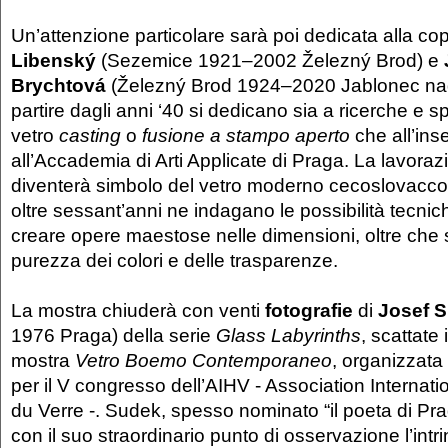
Un’attenzione particolare sarà poi dedicata alla co
Libenský
(Sezemice 1921–2002 Železný Brod) e
Brychtová
(Železný Brod 1924–2020 Jablonec nad
partire dagli anni ‘40 si dedicano sia a ricerche e s
vetro
casting
o
fusione a stampo aperto
che all’in
all’Accademia di Arti Applicate di Praga. La lavora
diventerà simbolo del vetro moderno cecoslovacco: i
oltre sessant’anni ne indagano le possibilità tecnic
creare opere maestose nelle dimensioni, oltre che s
purezza dei colori e delle trasparenze.
La mostra chiuderà con venti
fotografie
di
Josef 
1976 Praga) della serie
Glass Labyrinths
, scattate
mostra
Vetro Boemo Contemporaneo
, organizzata
per il V congresso dell’AIHV - Association Internatio
du Verre -. Sudek, spesso nominato “il poeta di Pra
con il suo straordinario punto di osservazione l’intr