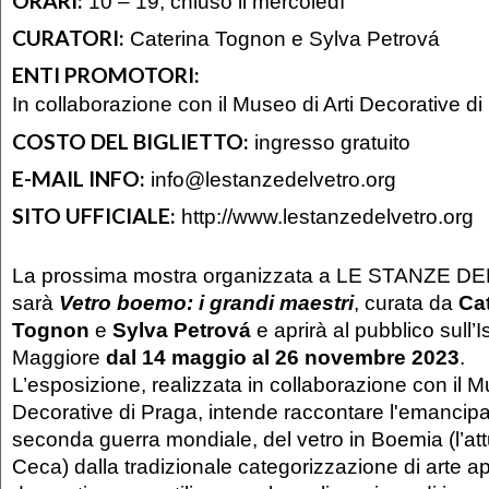
ORARI:
10 – 19, chiuso il mercoledì
CURATORI:
Caterina Tognon e Sylva Petrová
ENTI PROMOTORI:
In collaborazione con il Museo di Arti Decorative d
COSTO DEL BIGLIETTO:
ingresso gratuito
E-MAIL INFO:
info@lestanzedelvetro.org
SITO UFFICIALE:
http://www.lestanzedelvetro.org
La prossima mostra organizzata a LE STANZE D
sarà
Vetro boemo: i grandi maestri
, curata da
Ca
Tognon
e
Sylva Petrová
e aprirà al pubblico sull’
Maggiore
dal 14 maggio al 26 novembre 2023
.
L’esposizione, realizzata in collaborazione con il M
Decorative di Praga, intende raccontare l'emancip
seconda guerra mondiale, del vetro in Boemia (l’at
Ceca) dalla tradizionale categorizzazione di arte ap