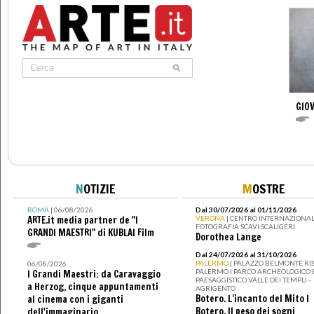
GIOV
N
OTIZIE
M
OSTRE
ROMA
| 06/08/2026
Dal 30/07/2026 al 01/11/2026
ARTE.it media partner de "I
VERONA
| CENTRO INTERNAZIONAL
FOTOGRAFIA SCAVI SCALIGERI
GRANDI MAESTRI" di KUBLAI Film
Dorothea Lange
Dal 24/07/2026 al 31/10/2026
PALERMO
| PALAZZO BELMONTE RIS
06/08/2026
PALERMO I PARCO ARCHEOLOGICO 
I Grandi Maestri: da Caravaggio
PAESAGGISTICO VALLE DEI TEMPLI -
a Herzog, cinque appuntamenti
AGRIGENTO
Botero. L’incanto del Mito I
al cinema con i giganti
Botero. Il peso dei sogni
dell'immaginario