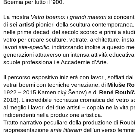
Boemia per tutto il ‘900.
La mostra
Vetro boemo: i grandi maestri
si concent
di
sei artisti
pionieri della scultura contemporanea,
nelle prime decadi del secolo scorso e primi a studia
vetro per creare sculture, vetrate, architetture, insta
lavori
site-specific
, indirizzando inoltre a questo m
generazioni attraverso un’intensa attività educativa a
scuole professionali e Accademie d’Arte.
Il percorso espositivo inizierà con lavori, soffiati da
vetrai boemi con tecniche veneziane, di
Miluše R
1922 – 2015 Kamenický Šenov) e di
René Roubí
2018). L’incredibile ricchezza cromatica del vetro s
al meglio i lavori dei due artisti – coppia nella vita
indipendenti nella produzione artistica.
Tratto narrativo peculiare della produzione di Rou
rappresentazione
ante litteram
dell’universo femmini