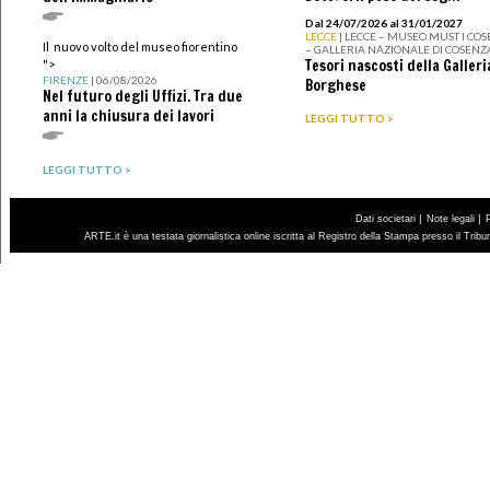
Dal 24/07/2026 al 31/01/2027
LECCE
| LECCE – MUSEO MUST I CO
Il nuovo volto del museo fiorentino
– GALLERIA NAZIONALE DI COSENZ
Tesori nascosti della Galleri
">
FIRENZE
| 06/08/2026
Borghese
Nel futuro degli Uffizi. Tra due
anni la chiusura dei lavori
LEGGI TUTTO >
LEGGI TUTTO >
|
|
Dati societari
Note legali
ARTE.it è una testata giornalistica online iscritta al Registro della Stampa presso il Trib