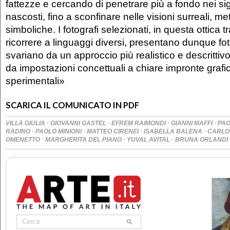
fattezze e cercando di penetrare più a fondo nei sign
nascosti, fino a sconfinare nelle visioni surreali, me
simboliche. I fotografi selezionati, in questa ottica t
ricorrere a linguaggi diversi, presentano dunque fo
svariano da un approccio più realistico e descrittivo
da impostazioni concettuali a chiare impronte grafic
sperimentali»
SCARICA IL COMUNICATO IN PDF
·
·
·
·
VILLA GIULIA
GIOVANNI GASTEL
EFREM RAIMONDI
GIANNI MAFFI
PAO
·
·
·
·
RADINO
PAOLO MINIONI
MATTEO CIRENEI
ISABELLA BALENA
CARLO
·
·
·
OMENETTO
MARGHERITA DEL PIANO
YUVAL AVITAL
BRUNA ORLANDI