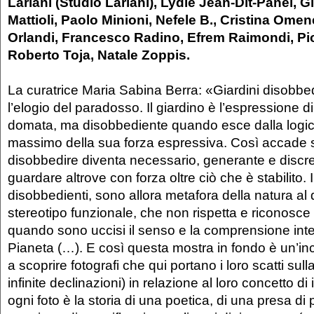
Lariani (Studio Lariani), Lydie Jean-Dit-Panel, G
Mattioli, Paolo Minioni, Nefele B., Cristina Omen
Orlandi, Francesco Radino, Efrem Raimondi, Pio
Roberto Toja, Natale Zoppis.
La curatrice Maria Sabina Berra: «Giardini disobbed
l’elogio del paradosso. Il giardino è l’espressione d
domata, ma disobbediente quando esce dalla logi
massimo della sua forza espressiva. Così accade
disobbedire diventa necessario, generante e discret
guardare altrove con forza oltre ciò che è stabilito. I
disobbedienti, sono allora metafora della natura al d
stereotipo funzionale, che non rispetta e riconosce
quando sono uccisi il senso e la comprensione intel
Pianeta (…). E così questa mostra in fondo è un’in
a scoprire fotografi che qui portano i loro scatti sul
infinite declinazioni) in relazione al loro concetto d
ogni foto è la storia di una poetica, di una presa di 