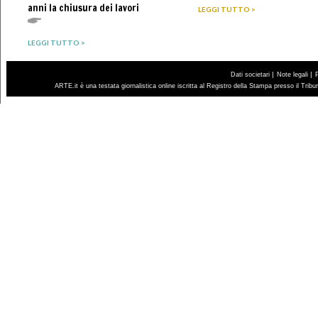
anni la chiusura dei lavori
LEGGI TUTTO >
LEGGI TUTTO >
|
|
Dati societari
Note legali
ARTE.it è una testata giornalistica online iscritta al Registro della Stampa presso il Trib