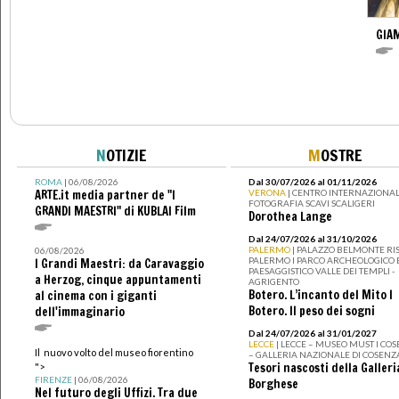
GIAM
N
OTIZIE
M
OSTRE
ROMA
| 06/08/2026
Dal 30/07/2026 al 01/11/2026
ARTE.it media partner de "I
VERONA
| CENTRO INTERNAZIONAL
FOTOGRAFIA SCAVI SCALIGERI
GRANDI MAESTRI" di KUBLAI Film
Dorothea Lange
Dal 24/07/2026 al 31/10/2026
PALERMO
| PALAZZO BELMONTE RIS
06/08/2026
PALERMO I PARCO ARCHEOLOGICO 
I Grandi Maestri: da Caravaggio
PAESAGGISTICO VALLE DEI TEMPLI -
a Herzog, cinque appuntamenti
AGRIGENTO
Botero. L’incanto del Mito I
al cinema con i giganti
Botero. Il peso dei sogni
dell'immaginario
Dal 24/07/2026 al 31/01/2027
LECCE
| LECCE – MUSEO MUST I CO
Il nuovo volto del museo fiorentino
– GALLERIA NAZIONALE DI COSENZ
Tesori nascosti della Galleri
">
FIRENZE
| 06/08/2026
Borghese
Nel futuro degli Uffizi. Tra due