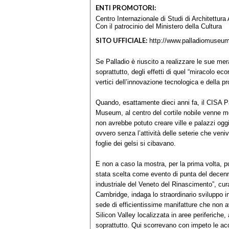
ENTI PROMOTORI:
Centro Internazionale di Studi di Architettura
Con il patrocinio del Ministero della Cultura
SITO UFFICIALE:
http://www.palladiomuseum
Se Palladio è riuscito a realizzare le sue me
soprattutto, degli effetti di quel “miracolo ec
vertici dell’innovazione tecnologica e della pr
Quando, esattamente dieci anni fa, il CISA Pa
Museum, al centro del cortile nobile venne me
non avrebbe potuto creare ville e palazzi ogg
ovvero senza l’attività delle seterie che veni
foglie dei gelsi si cibavano.
E non a caso la mostra, per la prima volta, p
stata scelta come evento di punta del decenn
industriale del Veneto del Rinascimento”, cu
Cambridge, indaga lo straordinario sviluppo i
sede di efficientissime manifatture che non 
Silicon Valley localizzata in aree periferiche, a
soprattutto. Qui scorrevano con impeto le acq