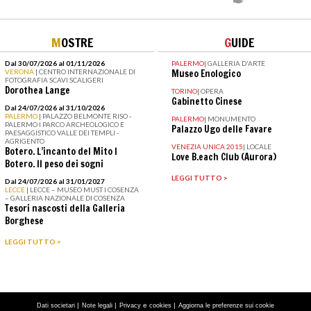
M
OSTRE
G
UIDE
Dal 30/07/2026 al 01/11/2026
PALERMO
|
GALLERIA D'ARTE
VERONA
| CENTRO INTERNAZIONALE DI
Museo Enologico
FOTOGRAFIA SCAVI SCALIGERI
Dorothea Lange
TORINO
|
OPERA
Gabinetto Cinese
Dal 24/07/2026 al 31/10/2026
PALERMO
| PALAZZO BELMONTE RISO -
PALERMO
|
MONUMENTO
PALERMO I PARCO ARCHEOLOGICO E
Palazzo Ugo delle Favare
PAESAGGISTICO VALLE DEI TEMPLI -
AGRIGENTO
VENEZIA UNICA 2015
|
LOCALE
Botero. L’incanto del Mito I
Love B.each Club (Aurora)
Botero. Il peso dei sogni
LEGGI TUTTO >
Dal 24/07/2026 al 31/01/2027
LECCE
| LECCE – MUSEO MUST I COSENZA
– GALLERIA NAZIONALE DI COSENZA
Tesori nascosti della Galleria
Borghese
LEGGI TUTTO >
|
|
e
|
Dati societari
Note legali
Privacy
cookies
Aggiorna le preferenze sui cookie