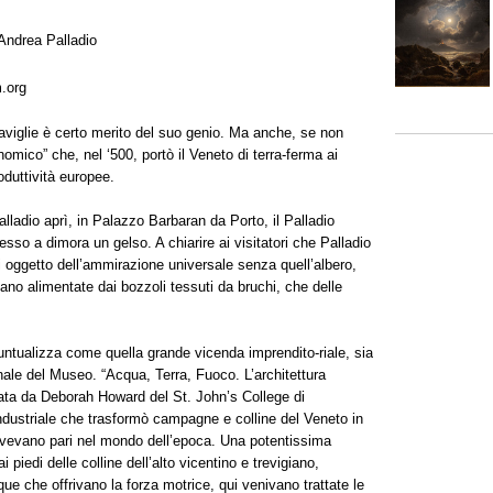
 Andrea Palladio
.org
raviglie è certo merito del suo genio. Ma anche, se non
onomico” che, nel ‘500, portò il Veneto di terra-ferma ai
oduttività europee.
lladio aprì, in Palazzo Barbaran da Porto, il Palladio
sso a dimora un gelso. A chiarire ai visitatori che Palladio
i oggetto dell’ammirazione universale senza quell’albero,
vano alimentate dai bozzoli tessuti da bruchi, che delle
untualizza come quella grande vicenda imprendito-riale, sia
ale del Museo. “Acqua, Terra, Fuoco. L’architettura
rata da Deborah Howard del St. John’s College di
ndustriale che trasformò campagne e colline del Veneto in
avevano pari nel mondo dell’epoca. Una potentissima
i piedi delle colline dell’alto vicentino e trevigiano,
ue che offrivano la forza motrice, qui venivano trattate le