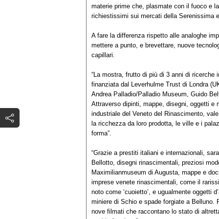
materie prime che, plasmate con il fuoco e la
richiestissimi sui mercati della Serenissima e
A fare la differenza rispetto alle analoghe im
mettere a punto, e brevettare, nuove tecnolog
capillari.
“La mostra, frutto di più di 3 anni di ricerche
finanziata dal Leverhulme Trust di Londra (UK
Andrea Palladio/Palladio Museum, Guido Beltra
Attraverso dipinti, mappe, disegni, oggetti e m
industriale del Veneto del Rinascimento, vale
la ricchezza da loro prodotta, le ville e i pa
forma”.
“Grazie a prestiti italiani e internazionali, 
Bellotto, disegni rinascimentali, preziosi mode
Maximilianmuseum di Augusta, mappe e document
imprese venete rinascimentali, come il rariss
noto come ‘cuoietto’, e ugualmente oggetti d’
miniere di Schio e spade forgiate a Belluno. P
nove filmati che raccontano lo stato di altrett