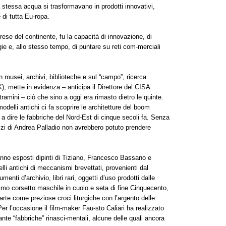
 stessa acqua si trasformavano in prodotti innovativi,
 di tutta Eu-ropa.
prese del continente, fu la capacità di innovazione, di
ie e, allo stesso tempo, di puntare su reti com-merciali
 in musei, archivi, biblioteche e sul “campo”, ricerca
), mette in evidenza – anticipa il Direttore del CISA
mini – ciò che sino a oggi era rimasto dietro le quinte.
odelli antichi ci fa scoprire le architetture del boom
 a dire le fabbriche del Nord-Est di cinque secoli fa. Senza
lazzi di Andrea Palladio non avrebbero potuto prendere
saranno esposti dipinti di Tiziano, Francesco Bassano e
lli antichi di meccanismi brevettati, provenienti dal
i d’archivio, libri rari, oggetti d’uso prodotti dalle
imo corsetto maschile in cuoio e seta di fine Cinquecento,
arte come preziose croci liturgiche con l’argento delle
er l’occasione il film-maker Fau-sto Caliari ha realizzato
ante “fabbriche” rinasci-mentali, alcune delle quali ancora