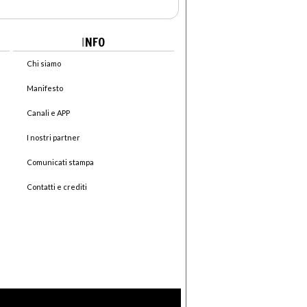
I
NFO
Chi siamo
Manifesto
Canali e APP
I nostri partner
Comunicati stampa
Contatti e crediti