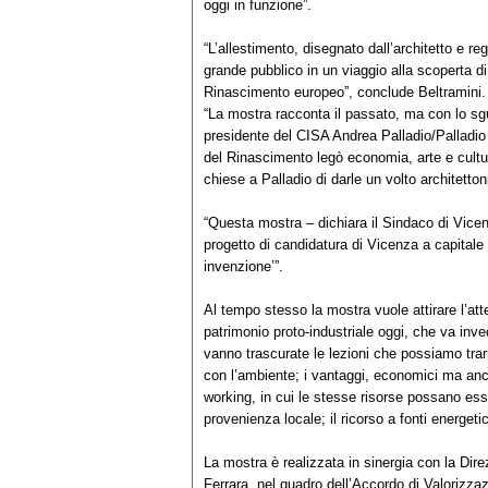
oggi in funzione”.
“L’allestimento, disegnato dall’architetto e re
grande pubblico in un viaggio alla scoperta d
Rinascimento europeo”, conclude Beltramini.
“La mostra racconta il passato, ma con lo sg
presidente del CISA Andrea Palladio/Palladio
del Rinascimento legò economia, arte e cultur
chiese a Palladio di darle un volto architettonic
“Questa mostra – dichiara il Sindaco di Vice
progetto di candidatura di Vicenza a capitale 
invenzione’”.
Al tempo stesso la mostra vuole attirare l’att
patrimonio proto-industriale oggi, che va inve
vanno trascurate le lezioni che possiamo trar
con l’ambiente; i vantaggi, economici ma anche
working, in cui le stesse risorse possano esse
provenienza locale; il ricorso a fonti energetic
La mostra è realizzata in sinergia con la Dir
Ferrara, nel quadro dell’Accordo di Valorizzaz