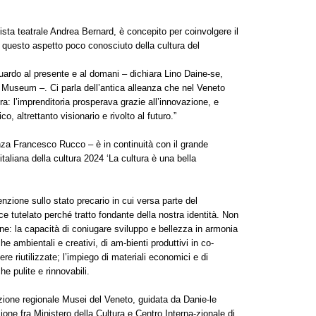
gista teatrale Andrea Bernard, è concepito per coinvolgere il
i questo aspetto poco conosciuto della cultura del
uardo al presente e al domani – dichiara Lino Daine-se,
 Museum –. Ci parla dell’antica alleanza che nel Veneto
a: l’imprenditoria prosperava grazie all’innovazione, e
o, altrettanto visionario e rivolto al futuro.”
nza Francesco Rucco – è in continuità con il grande
italiana della cultura 2024 ‘La cultura è una bella
enzione sullo stato precario in cui versa parte del
ce tutelato perché tratto fondante della nostra identità. Non
ne: la capacità di coniugare sviluppo e bellezza in armonia
 ambientali e creativi, di am-bienti produttivi in co-
re riutilizzate; l’impiego di materiali economici e di
he pulite e rinnovabili.
ezione regionale Musei del Veneto, guidata da Danie-le
ione fra Ministero della Cultura e Centro Interna-zionale di