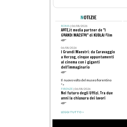
N
OTIZIE
ROMA
| 06/08/2026
ARTE.it media partner de "I
GRANDI MAESTRI" di KUBLAI Film
06/08/2026
I Grandi Maestri: da Caravaggio
a Herzog, cinque appuntamenti
al cinema con i giganti
dell'immaginario
Il nuovo volto del museo fiorentino
">
FIRENZE
| 06/08/2026
Nel futuro degli Uffizi. Tra due
anni la chiusura dei lavori
LEGGI TUTTO >