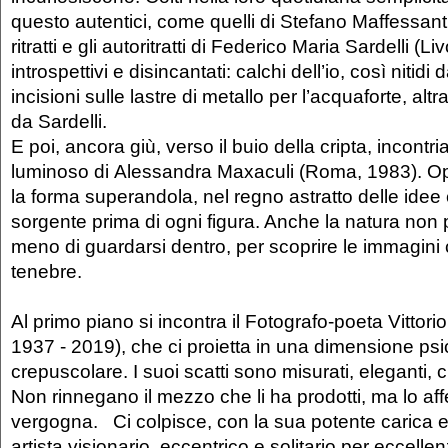
questo autentici, come quelli di Stefano Maffessanti
ritratti e gli autoritratti di Federico Maria Sardelli (
introspettivi e disincantati: calchi dell’io, così nitidi 
incisioni sulle lastre di metallo per l’acquaforte, altr
da Sardelli.
E poi, ancora giù, verso il buio della cripta, incontri
luminoso di Alessandra Maxaculi (Roma, 1983). O
la forma superandola, nel regno astratto delle idee c
sorgente prima di ogni figura. Anche la natura non po
meno di guardarsi dentro, per scoprire le immagini 
tenebre.
Al primo piano si incontra il Fotografo-poeta Vittori
1937 - 2019), che ci proietta in una dimensione psi
crepuscolare. I suoi scatti sono misurati, eleganti, cr
Non rinnegano il mezzo che li ha prodotti, ma lo a
vergogna. Ci colpisce, con la sua potente carica 
artista visionario, eccentrico e solitario per eccelle