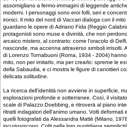
assomigliano a fermo-immagini di leggende antiche, 
moderni. I personaggi sono eroi folli, seri e concen
ironici. Il mito del nord di Vaccari dialoga con il mito
guardano le opere di Adriano Fida (Reggio Calabria
protagonisti sono muse e divinità, che non perdono 
arcaico mistero, al contrario: come l’oracolo di Delf
nasconde, ma accenna attraverso simboli irrisolti.
di Lorenzo Tornabuoni (Roma, 1934 - 2004) hanno a
mito, non per imitarlo, ma per crearlo: spreme le e
della Sabaudia, e ci mostra le figure di canottieri c
delicata solitudine.
La ricerca dell’identità non avviene in superficie, m
esplorazioni profonde e sotterranee. Così, il visita
scale di Palazzo Doebbing, e ritroverà al piano inter
ritratti indagatori dell’animo umano. Volti deformati
quelli fotografati da Alessandra Mattè (Milano, 197
incuriosiscono. Colti nella loro quotidiana semplicit