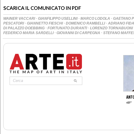
SCARICA IL COMUNICATO IN PDF
·
·
·
WAINER VACCARI
GIANFILIPPO USELLINI
MARCO LODOLA
GAETANO 
·
·
·
PESCATORI
GIANNETTO FIESCHI
DOMENICO RAMBELLI
ADRIANO FID
·
·
DI PALAZZO DOEBBING
FORTUNATO DURANTI
LORENZO TORNABUONI
·
·
FEDERICO MARIA SARDELLI
GIOVANNI DI CARPEGNA
STEFANO MAFFE
ANT