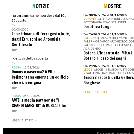
N
OTIZIE
M
OSTRE
Dal 30/07/2026 al 01/11/2026
I programmi da non perdere dal 10 al
VERONA
| CENTRO INTERNAZIONAL
16 agosto
FOTOGRAFIA SCAVI SCALIGERI
">
Dorothea Lange
10/08/2026
La settimana di ferragosto in tv,
Dal 24/07/2026 al 31/10/2026
PALERMO
| PALAZZO BELMONTE RIS
dagli Etruschi ad Artemisia
PALERMO I PARCO ARCHEOLOGICO 
Gentileschi
PAESAGGISTICO VALLE DEI TEMPLI -
AGRIGENTO
Botero. L’incanto del Mito I
Botero. Il peso dei sogni
I dettagli della scoperta
">
Dal 24/07/2026 al 31/01/2027
ROMA
| 10/08/2026
LECCE
| LECCE – MUSEO MUST I CO
Domus o caserma? A Villa
– GALLERIA NAZIONALE DI COSENZ
Celimontana emerge un edificio
Tesori nascosti della Galleri
che è un enigma
Borghese
LEGGI TUTTO >
ROMA
| 06/08/2026
ARTE.it media partner de "I
GRANDI MAESTRI" di KUBLAI Film
LEGGI TUTTO >
|
|
Dati societari
Note legali