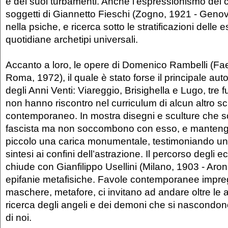
e dei suoi turbamenti. Anche l’espressionismo dei 
soggetti di Giannetto Fieschi (Zogno, 1921 - Geno
nella psiche, e ricerca sotto le stratificazioni delle
quotidiane archetipi universali.
Accanto a loro, le opere di Domenico Rambelli (Fa
Roma, 1972), il quale è stato forse il principale a
degli Anni Venti: Viareggio, Brisighella e Lugo, tre 
non hanno riscontro nel curriculum di alcun altro sc
contemporaneo. In mostra disegni e sculture che s
fascista ma non soccombono con esso, e manten
piccolo una carica monumentale, testimoniando un
sintesi ai confini dell’astrazione. Il percorso degli ecc
chiude con Gianfilippo Usellini (Milano, 1903 - Aro
epifanie metafisiche. Favole contemporanee impreg
maschere, metafore, ci invitano ad andare oltre le 
ricerca degli angeli e dei demoni che si nascondo
di noi.