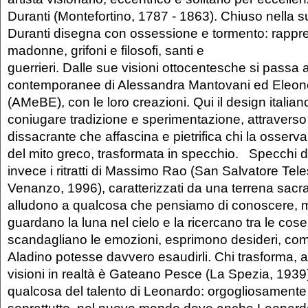
Duranti (Montefortino, 1787 - 1863). Chiuso nella s
Duranti disegna con ossessione e tormento: rappres
madonne, grifoni e filosofi, santi e
guerrieri. Dalle sue visioni ottocentesche si passa a
contemporanee di Alessandra Mantovani ed Eleon
(AMeBE), con le loro creazioni. Qui il design italia
coniugare tradizione e sperimentazione, attraverso 
dissacrante che affascina e pietrifica chi la osse
del mito greco, trasformata in specchio. Specchi 
invece i ritratti di Massimo Rao (San Salvatore Tel
Venanzo, 1996), caratterizzati da una terrena sacrali
alludono a qualcosa che pensiamo di conoscere, m
guardano la luna nel cielo e la ricercano tra le co
scandagliano le emozioni, esprimono desideri, com
Aladino potesse davvero esaudirli. Chi trasforma, al
visioni in realtà è Gateano Pesce (La Spezia, 1939).
qualcosa del talento di Leonardo: orgogliosamente 
soprattutto, nel nuovo mondo dove anche Leonar