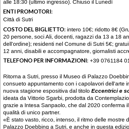
alle 18:30 (ultimo ingresso). Chiuso il Lunedì
ENTI PROMOTORI:
Città di Sutri
COSTO DEL BIGLIETTO:
intero 10€; ridotto 8€ (Gru
20 persone, soci Ali, docenti, ragazzi da 13 a 18 an
dell’ordine); residenti nel Comune di Sutri 5€; gratui
12 anni, disabili e accompagnatore, giornalisti accre
TELEFONO PER INFORMAZIONI:
+39 0761184 0
Ritorna a Sutri, presso il Museo di Palazzo Doebbin
consueto appuntamento con i capolavori dell’arte i
nuova stagione espositiva dal titolo
Eccentrici e so
ideata da Vittorio Sgarbi, prodotta da Contemplazio
grazie a Intesa Sanpaolo, che dal 2020 conferma i
qualità di unico partner.
«È stato vasto, ricco, intenso, il ritmo delle mostre d
Palazzo Doebbing a Sutri, e anche in questa edizi