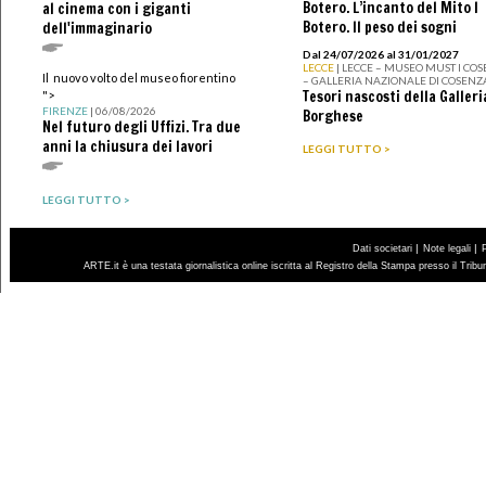
Botero. L’incanto del Mito I
al cinema con i giganti
Botero. Il peso dei sogni
dell'immaginario
Dal 24/07/2026 al 31/01/2027
LECCE
| LECCE – MUSEO MUST I CO
Il nuovo volto del museo fiorentino
– GALLERIA NAZIONALE DI COSENZ
Tesori nascosti della Galleri
">
FIRENZE
| 06/08/2026
Borghese
Nel futuro degli Uffizi. Tra due
anni la chiusura dei lavori
LEGGI TUTTO >
LEGGI TUTTO >
|
|
Dati societari
Note legali
ARTE.it è una testata giornalistica online iscritta al Registro della Stampa presso il Trib