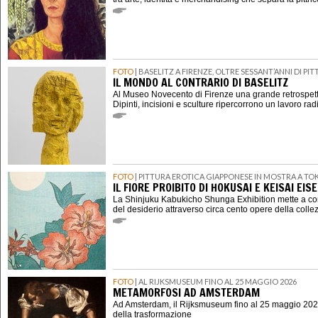
FOTO
| BASELITZ A FIRENZE, OLTRE SESSANT’ANNI DI P
IL MONDO AL CONTRARIO DI BASELITZ
Al Museo Novecento di Firenze una grande retrospett
Dipinti, incisioni e sculture ripercorrono un lavoro rad
FOTO
| PITTURA EROTICA GIAPPONESE IN MOSTRA A TO
IL FIORE PROIBITO DI HOKUSAI E KEISAI EIS
La Shinjuku Kabukicho Shunga Exhibition mette a con
del desiderio attraverso circa cento opere della coll
FOTO
| AL RIJKSMUSEUM FINO AL 25 MAGGIO 2026
METAMORFOSI AD AMSTERDAM
Ad Amsterdam, il Rijksmuseum fino al 25 maggio 202
della trasformazione