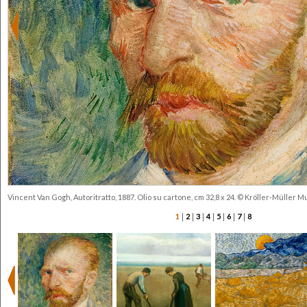
Vincent Van Gogh, Autoritratto, 1887. Olio su cartone, cm 32,8 x 24. © Kröller-Müller
|
|
|
|
|
|
|
1
2
3
4
5
6
7
8