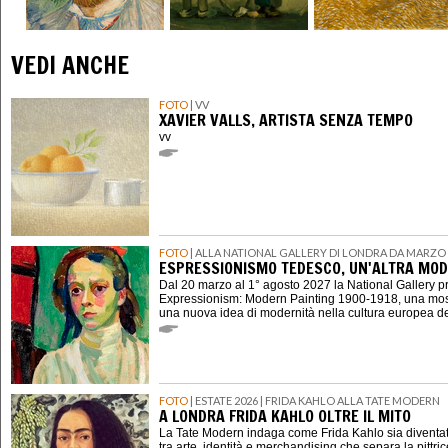
VEDI ANCHE
FOTO
| VV
XAVIER VALLS, ARTISTA SENZA TEMPO
vv
FOTO
| ALLA NATIONAL GALLERY DI LONDRA DA MARZO 
ESPRESSIONISMO TEDESCO, UN'ALTRA MOD
Dal 20 marzo al 1° agosto 2027 la National Gallery 
Expressionism: Modern Painting 1900-1918, una mostr
una nuova idea di modernità nella cultura europea d
FOTO
| ESTATE 2026 | FRIDA KAHLO ALLA TATE MODERN
A LONDRA FRIDA KAHLO OLTRE IL MITO
La Tate Modern indaga come Frida Kahlo sia diventat
tra arte, identità e merchandising che separa la pittri