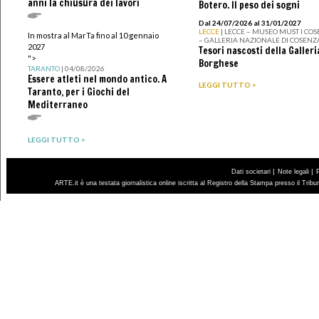
anni la chiusura dei lavori
Botero. Il peso dei sogni
Dal 24/07/2026 al 31/01/2027
LECCE
| LECCE – MUSEO MUST I CO
In mostra al MarTa fino al 10 gennaio
– GALLERIA NAZIONALE DI COSENZ
2027
Tesori nascosti della Galleri
">
Borghese
TARANTO
| 04/08/2026
Essere atleti nel mondo antico. A
LEGGI TUTTO >
Taranto, per i Giochi del
Mediterraneo
LEGGI TUTTO >
|
|
Dati societari
Note legali
ARTE.it è una testata giornalistica online iscritta al Registro della Stampa presso il Trib