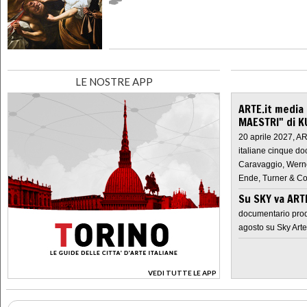
LE NOSTRE APP
ARTE.it media
MAESTRI" di K
20 aprile 2027, A
italiane cinque do
Caravaggio, Werne
Ende, Turner & Co
Su SKY va AR
documentario prod
agosto su Sky Arte
VEDI TUTTE LE APP
>