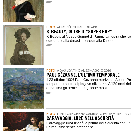
FOTO
| AL MUSÉE GUIMET DI PARIGI
K-BEAUTY, OLTRE IL "SUPER POP"
K-Beauty al Musée Guimet di Parigi: la mostra che ra
coreana, dalla dinastia Joseon alla K-pop
FOTO
| A BASILEA FINO AL 25 MAGGIO 2026
PAUL CÉZANNE, L'ULTIMO TEMPORALE
Il 23 ottobre 1906 Paul Cezanne moriva ad Aix-en-P
temporale mentre dipingeva all'aperto. A 120 anni dal
di Basilea gli dedica una grande mostra
FOTO
| IL PITTORE CHE HA CAMBIATO PER SEMPRE IL M
CARAVAGGIO, LUCE NELL'OSCURITÀ
Caravaggio rivoluzionò la pittura del Seicento con u
un realismo senza precedenti.