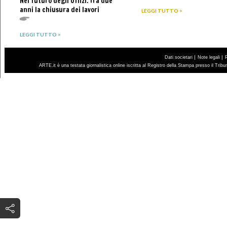
Nel futuro degli Uffizi. Tra due
anni la chiusura dei lavori
LEGGI TUTTO >
LEGGI TUTTO >
|
|
Dati societari
Note legali
ARTE.it è una testata giornalistica online iscritta al Registro della Stampa presso il Trib