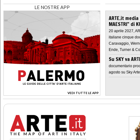
LE NOSTRE APP
ARTE.it media
MAESTRI" di K
20 aprile 2027, A
italiane cinque do
Caravaggio, Werne
Ende, Turner & Co
Su SKY va AR
documentario prod
agosto su Sky Arte
VEDI TUTTE LE APP
>