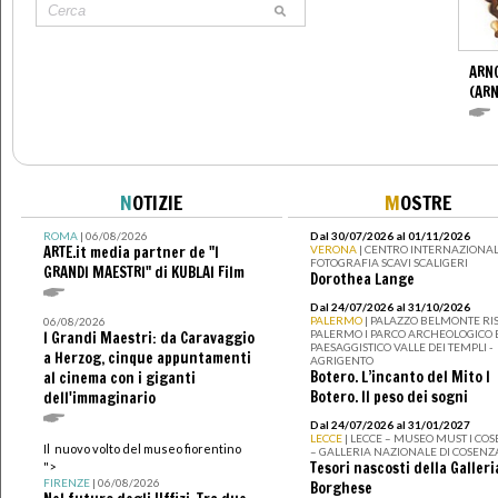
ARN
(ARN
N
OTIZIE
M
OSTRE
ROMA
| 06/08/2026
Dal 30/07/2026 al 01/11/2026
ARTE.it media partner de "I
VERONA
| CENTRO INTERNAZIONAL
FOTOGRAFIA SCAVI SCALIGERI
GRANDI MAESTRI" di KUBLAI Film
Dorothea Lange
Dal 24/07/2026 al 31/10/2026
PALERMO
| PALAZZO BELMONTE RIS
06/08/2026
PALERMO I PARCO ARCHEOLOGICO 
I Grandi Maestri: da Caravaggio
PAESAGGISTICO VALLE DEI TEMPLI -
a Herzog, cinque appuntamenti
AGRIGENTO
Botero. L’incanto del Mito I
al cinema con i giganti
Botero. Il peso dei sogni
dell'immaginario
Dal 24/07/2026 al 31/01/2027
LECCE
| LECCE – MUSEO MUST I CO
Il nuovo volto del museo fiorentino
– GALLERIA NAZIONALE DI COSENZ
Tesori nascosti della Galleri
">
FIRENZE
| 06/08/2026
Borghese