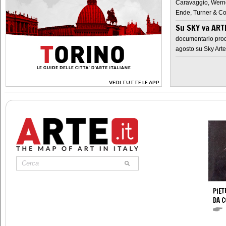
Caravaggio, Werne
Ende, Turner & Co
Su SKY va AR
documentario prod
agosto su Sky Arte
VEDI TUTTE LE APP
>
PIET
DA 