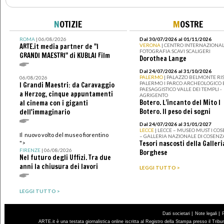
N
OTIZIE
M
OSTRE
ROMA
| 06/08/2026
Dal 30/07/2026 al 01/11/2026
ARTE.it media partner de "I
VERONA
| CENTRO INTERNAZIONAL
FOTOGRAFIA SCAVI SCALIGERI
GRANDI MAESTRI" di KUBLAI Film
Dorothea Lange
Dal 24/07/2026 al 31/10/2026
PALERMO
| PALAZZO BELMONTE RIS
06/08/2026
PALERMO I PARCO ARCHEOLOGICO 
I Grandi Maestri: da Caravaggio
PAESAGGISTICO VALLE DEI TEMPLI -
a Herzog, cinque appuntamenti
AGRIGENTO
Botero. L’incanto del Mito I
al cinema con i giganti
Botero. Il peso dei sogni
dell'immaginario
Dal 24/07/2026 al 31/01/2027
LECCE
| LECCE – MUSEO MUST I CO
Il nuovo volto del museo fiorentino
– GALLERIA NAZIONALE DI COSENZ
Tesori nascosti della Galleri
">
FIRENZE
| 06/08/2026
Borghese
Nel futuro degli Uffizi. Tra due
anni la chiusura dei lavori
LEGGI TUTTO >
LEGGI TUTTO >
|
|
Dati societari
Note legali
ARTE.it è una testata giornalistica online iscritta al Registro della Stampa presso il Trib