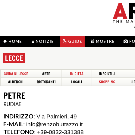
HOME
NOTIZIE
GUIDE
MOSTRE
F
LECCE
GUIDA DI LECCE
ARTE
IN CITTÀ
INFO UTILI
ALBERGHI
RISTORANTI
LOCALI
SHOPPING
LI
PETRE
RUDIAE
INDIRIZZO
:
Via Palmieri, 49
E-MAIL
:
info@renzobuttazzo.it
TELEFONO
:
+39-0832-331388