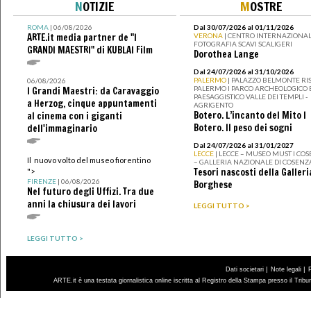
N
OTIZIE
M
OSTRE
ROMA
| 06/08/2026
Dal 30/07/2026 al 01/11/2026
ARTE.it media partner de "I
VERONA
| CENTRO INTERNAZIONAL
FOTOGRAFIA SCAVI SCALIGERI
GRANDI MAESTRI" di KUBLAI Film
Dorothea Lange
Dal 24/07/2026 al 31/10/2026
PALERMO
| PALAZZO BELMONTE RIS
06/08/2026
PALERMO I PARCO ARCHEOLOGICO 
I Grandi Maestri: da Caravaggio
PAESAGGISTICO VALLE DEI TEMPLI -
a Herzog, cinque appuntamenti
AGRIGENTO
Botero. L’incanto del Mito I
al cinema con i giganti
Botero. Il peso dei sogni
dell'immaginario
Dal 24/07/2026 al 31/01/2027
LECCE
| LECCE – MUSEO MUST I CO
Il nuovo volto del museo fiorentino
– GALLERIA NAZIONALE DI COSENZ
Tesori nascosti della Galleri
">
FIRENZE
| 06/08/2026
Borghese
Nel futuro degli Uffizi. Tra due
anni la chiusura dei lavori
LEGGI TUTTO >
LEGGI TUTTO >
|
|
Dati societari
Note legali
ARTE.it è una testata giornalistica online iscritta al Registro della Stampa presso il Trib