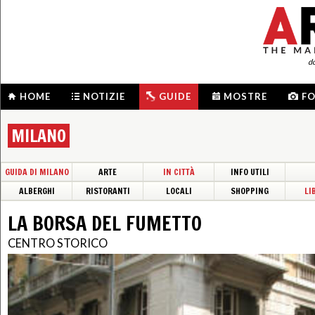
d
HOME
NOTIZIE
GUIDE
MOSTRE
F
MILANO
GUIDA DI MILANO
ARTE
IN CITTÀ
INFO UTILI
ALBERGHI
RISTORANTI
LOCALI
SHOPPING
LI
LA BORSA DEL FUMETTO
CENTRO STORICO