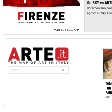
Su SKY va AR
documentario prod
agosto su Sky Arte
VEDI TUTTE LE APP
>
TOM
FINI
PANI