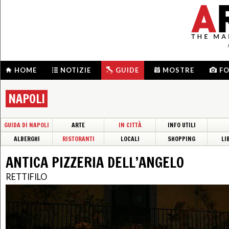
HOME
NOTIZIE
GUIDE
MOSTRE
F
NAPOLI
GUIDA DI NAPOLI
ARTE
IN CITTÀ
INFO UTILI
ALBERGHI
RISTORANTI
LOCALI
SHOPPING
LI
ANTICA PIZZERIA DELL’ANGELO
RETTIFILO