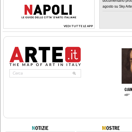
documentario prod
agosto su Sky Arte
VEDI TUTTE LE APP
>
GIAN
N
OTIZIE
M
OSTRE