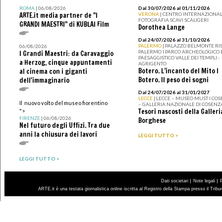
ROMA
| 06/08/2026
Dal 30/07/2026 al 01/11/2026
ARTE.it media partner de "I
VERONA
| CENTRO INTERNAZIONAL
FOTOGRAFIA SCAVI SCALIGERI
GRANDI MAESTRI" di KUBLAI Film
Dorothea Lange
Dal 24/07/2026 al 31/10/2026
PALERMO
| PALAZZO BELMONTE RIS
06/08/2026
PALERMO I PARCO ARCHEOLOGICO 
I Grandi Maestri: da Caravaggio
PAESAGGISTICO VALLE DEI TEMPLI -
a Herzog, cinque appuntamenti
AGRIGENTO
Botero. L’incanto del Mito I
al cinema con i giganti
Botero. Il peso dei sogni
dell'immaginario
Dal 24/07/2026 al 31/01/2027
LECCE
| LECCE – MUSEO MUST I CO
Il nuovo volto del museo fiorentino
– GALLERIA NAZIONALE DI COSENZ
Tesori nascosti della Galleri
">
FIRENZE
| 06/08/2026
Borghese
Nel futuro degli Uffizi. Tra due
anni la chiusura dei lavori
LEGGI TUTTO >
LEGGI TUTTO >
|
|
Dati societari
Note legali
ARTE.it è una testata giornalistica online iscritta al Registro della Stampa presso il Trib