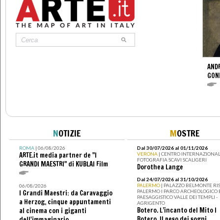
ANDR
GOND
N
OTIZIE
M
OSTRE
ROMA
| 06/08/2026
Dal 30/07/2026 al 01/11/2026
ARTE.it media partner de "I
VERONA
| CENTRO INTERNAZIONAL
FOTOGRAFIA SCAVI SCALIGERI
GRANDI MAESTRI" di KUBLAI Film
Dorothea Lange
Dal 24/07/2026 al 31/10/2026
PALERMO
| PALAZZO BELMONTE RIS
06/08/2026
PALERMO I PARCO ARCHEOLOGICO 
I Grandi Maestri: da Caravaggio
PAESAGGISTICO VALLE DEI TEMPLI -
a Herzog, cinque appuntamenti
AGRIGENTO
Botero. L’incanto del Mito I
al cinema con i giganti
Botero. Il peso dei sogni
dell'immaginario