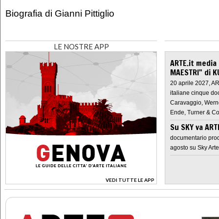
Biografia di Gianni Pittiglio
LE NOSTRE APP
ARTE.it media
MAESTRI" di K
20 aprile 2027, A
italiane cinque do
Caravaggio, Werne
Ende, Turner & Co
Su SKY va AR
documentario prod
agosto su Sky Arte
VEDI TUTTE LE APP
>