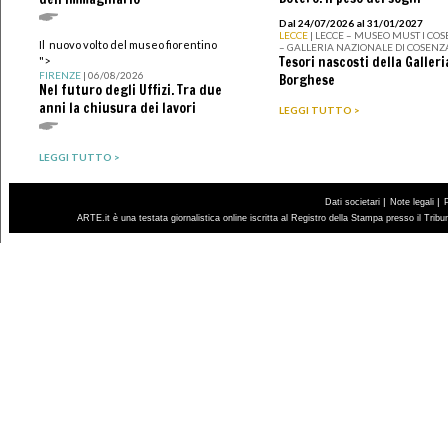
Dal 24/07/2026 al 31/01/2027
LECCE
| LECCE – MUSEO MUST I CO
Il nuovo volto del museo fiorentino
– GALLERIA NAZIONALE DI COSENZ
Tesori nascosti della Galleri
">
FIRENZE
| 06/08/2026
Borghese
Nel futuro degli Uffizi. Tra due
anni la chiusura dei lavori
LEGGI TUTTO >
LEGGI TUTTO >
|
|
Dati societari
Note legali
ARTE.it è una testata giornalistica online iscritta al Registro della Stampa presso il Trib