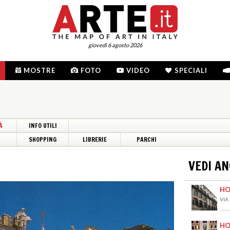
giovedì 6 agosto 2026
MOSTRE
FOTO
VIDEO
SPECIALI
À
INFO UTILI
I
SHOPPING
LIBRERIE
PARCHI
VEDI A
HO
VIA
HO