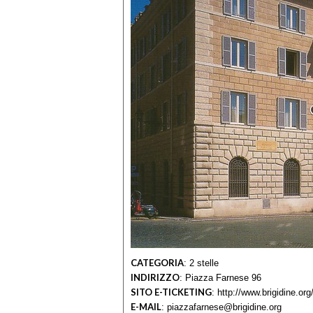
CATEGORIA
:
2 stelle
INDIRIZZO
:
Piazza Farnese 96
SITO E-TICKETING
:
http://www.brigidine.org
E-MAIL
:
piazzafarnese@brigidine.org