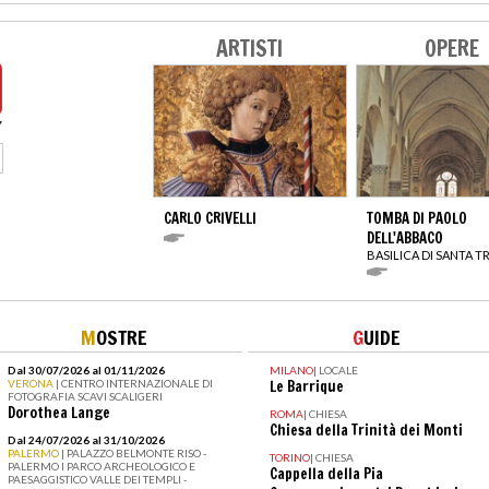
ARTISTI
OPERE
CARLO CRIVELLI
TOMBA DI PAOLO
DELL'ABBACO
BASILICA DI SANTA TR
M
OSTRE
G
UIDE
Dal 30/07/2026 al 01/11/2026
MILANO
|
LOCALE
VERONA
| CENTRO INTERNAZIONALE DI
Le Barrique
FOTOGRAFIA SCAVI SCALIGERI
Dorothea Lange
ROMA
|
CHIESA
Chiesa della Trinità dei Monti
Dal 24/07/2026 al 31/10/2026
PALERMO
| PALAZZO BELMONTE RISO -
TORINO
|
CHIESA
PALERMO I PARCO ARCHEOLOGICO E
Cappella della Pia
PAESAGGISTICO VALLE DEI TEMPLI -