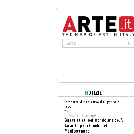
N
OTIZIE
In mostra al MarTa fino al 10 gennaio
2027
">
TARANTO
| 04/08/2026
Essere atleti nel mondo antico. A
Taranto, per i Giochi del
Mediterraneo