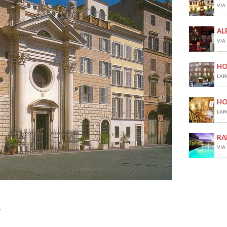
VIA
AL
VIA 
HO
LAR
HO
LAR
RA
VIA
/