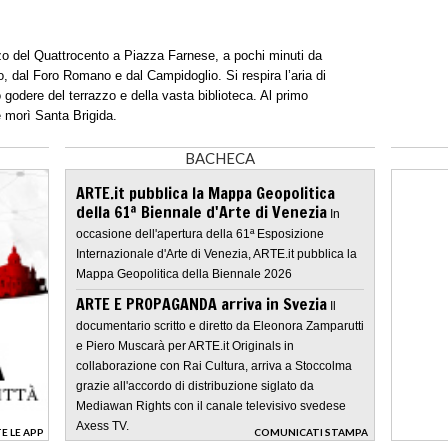
zzo del Quattrocento a Piazza Farnese, a pochi minuti da
o, dal Foro Romano e dal Campidoglio. Si respira l’aria di
 godere del terrazzo e della vasta biblioteca. Al primo
 morì Santa Brigida.
BACHECA
ARTE.it pubblica la Mappa Geopolitica
della 61ª Biennale d'Arte di Venezia
In
occasione dell'apertura della 61ª Esposizione
Internazionale d'Arte di Venezia, ARTE.it pubblica la
Mappa Geopolitica della Biennale 2026
ARTE E PROPAGANDA arriva in Svezia
Il
documentario scritto e diretto da Eleonora Zamparutti
e Piero Muscarà per ARTE.it Originals in
collaborazione con Rai Cultura, arriva a Stoccolma
grazie all'accordo di distribuzione siglato da
Mediawan Rights con il canale televisivo svedese
Axess TV.
E LE APP
COMUNICATI STAMPA
>