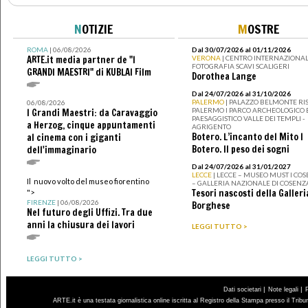
N
OTIZIE
M
OSTRE
ROMA
| 06/08/2026
Dal 30/07/2026 al 01/11/2026
ARTE.it media partner de "I
VERONA
| CENTRO INTERNAZIONAL
FOTOGRAFIA SCAVI SCALIGERI
GRANDI MAESTRI" di KUBLAI Film
Dorothea Lange
Dal 24/07/2026 al 31/10/2026
PALERMO
| PALAZZO BELMONTE RIS
06/08/2026
PALERMO I PARCO ARCHEOLOGICO 
I Grandi Maestri: da Caravaggio
PAESAGGISTICO VALLE DEI TEMPLI -
a Herzog, cinque appuntamenti
AGRIGENTO
Botero. L’incanto del Mito I
al cinema con i giganti
Botero. Il peso dei sogni
dell'immaginario
Dal 24/07/2026 al 31/01/2027
LECCE
| LECCE – MUSEO MUST I CO
Il nuovo volto del museo fiorentino
– GALLERIA NAZIONALE DI COSENZ
Tesori nascosti della Galleri
">
FIRENZE
| 06/08/2026
Borghese
Nel futuro degli Uffizi. Tra due
anni la chiusura dei lavori
LEGGI TUTTO >
LEGGI TUTTO >
|
|
Dati societari
Note legali
ARTE.it è una testata giornalistica online iscritta al Registro della Stampa presso il Trib