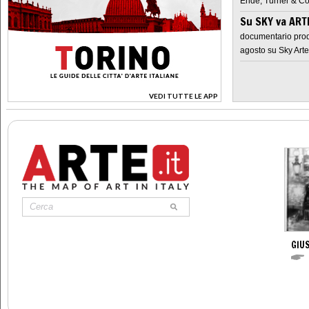
Ende, Turner & Co
Su SKY va AR
documentario prod
agosto su Sky Arte
VEDI TUTTE LE APP
>
GIUS